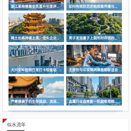
浙江某地普高全员直升引发评论热议
如何有效防范尼帕病毒传播与感染？
稀土价格持续上涨，龙头企业成功扭亏为盈
男子发现妻子上厕所时存钱的秘密，每天存下千元的习惯
大兴安岭猞猁日常打卡检查站
王楚钦与邓亚萍同框亮相联谊会
严寒侵袭下的生存挑战，流浪汉依赖木板与破旧衣物维生
金属行业迎来新一轮超级周期的机会与挑战
似水流年