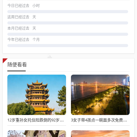
今日已经过去
小时
这周已经过去
天
本月已经过去
天
今年已经过去
个月
随便看看
12岁重孙女托住险跌倒的92岁太爷爷
3女子带4孩点一碗面多次免费续面