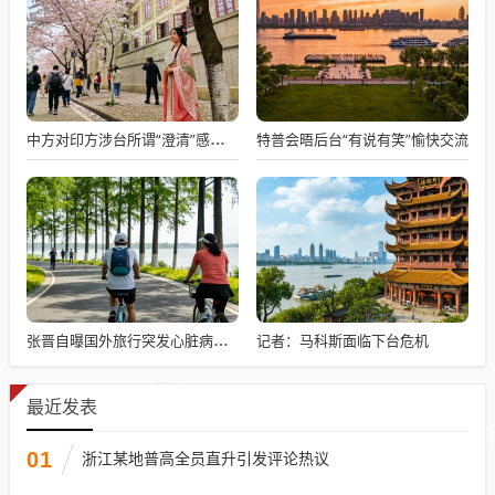
特普会晤后台“有说有笑”愉快交流
中方对印方涉台所谓“澄清”感到意外
记者：马科斯面临下台危机
张晋自曝国外旅行突发心脏病险丧命
最近发表
01
浙江某地普高全员直升引发评论热议