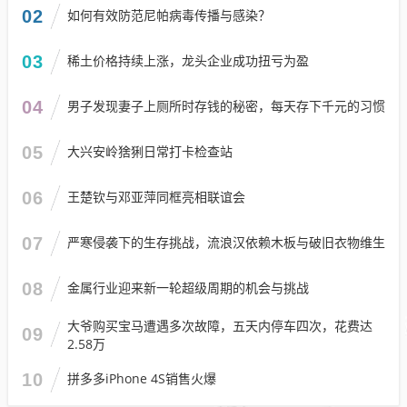
02
如何有效防范尼帕病毒传播与感染？
03
稀土价格持续上涨，龙头企业成功扭亏为盈
04
男子发现妻子上厕所时存钱的秘密，每天存下千元的习惯
05
大兴安岭猞猁日常打卡检查站
06
王楚钦与邓亚萍同框亮相联谊会
07
严寒侵袭下的生存挑战，流浪汉依赖木板与破旧衣物维生
08
金属行业迎来新一轮超级周期的机会与挑战
大爷购买宝马遭遇多次故障，五天内停车四次，花费达
09
2.58万
10
拼多多iPhone 4S销售火爆