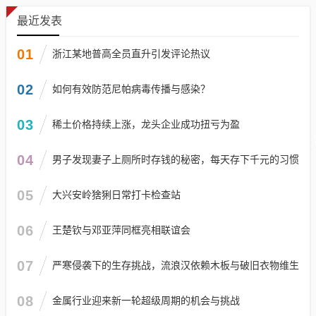
最近发表
01
浙江某地普高全员直升引发评论热议
02
如何有效防范尼帕病毒传播与感染？
03
稀土价格持续上涨，龙头企业成功扭亏为盈
04
男子发现妻子上厕所时存钱的秘密，每天存下千元的习惯
05
大兴安岭猞猁日常打卡检查站
06
王楚钦与邓亚萍同框亮相联谊会
07
严寒侵袭下的生存挑战，流浪汉依赖木板与破旧衣物维生
08
金属行业迎来新一轮超级周期的机会与挑战