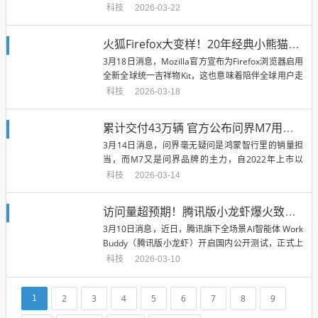
能力的连接。...
科技
2026-03-22
火狐Firefox大变样！20年经典小熊猫形象谢幕：全新萌宠Kit接班
3月18日消息，Mozilla官方宣布为Firefox浏览器启用
全新全球统一吉祥物Kit，这也意味着陪伴全球用户走
过二十...
科技
2026-03-18
累计交付43万辆 官方公布问界M7用户画像：90后成绝对主力
3月14日消息，问界毫无疑问是鸿蒙智行里的销量担
当，而M7又是问界品牌的主力，自2022年上市以
来，其累计销量已经突破了...
科技
2026-03-14
访问量超预期！腾讯版小龙虾爆火致服务不稳 公司致歉：已紧急扩容10倍
3月10日消息，近日，腾讯旗下全场景AI智能体 Work
Buddy（腾讯版小龙虾）开启国内公开测试，正式上
线后用户访问量...
科技
2026-03-10
2
3
4
5
6
7
8
9
1