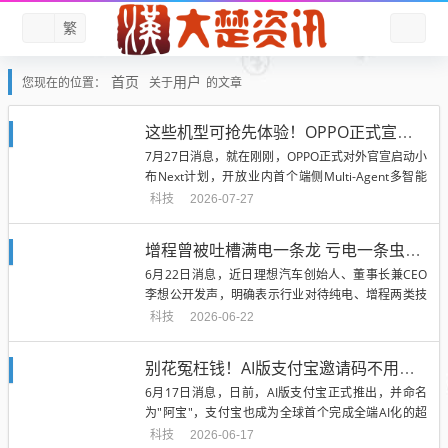
繁
首页
用户
您现在的位置：
关于
的文章
这些机型可抢先体验！OPPO正式宣布启动首个端侧全域记忆系统：主动感知用户需求
7月27日消息，就在刚刚，OPPO正式对外官宣启动小
布Next计划，开放业内首个端侧Multi-Agent多智能
体系统的...
科技
2026-07-27
增程曾被吐槽满电一条龙 亏电一条虫！李想：纯电、增程不要踩一捧一
6月22日消息，近日理想汽车创始人、董事长兼CEO
李想公开发声，明确表示行业对待纯电、增程两类技
术路线完全没必要踩一捧一...
科技
2026-06-22
别花冤枉钱！AI版支付宝邀请码不用买 官方：可免费分享获得
6月17日消息，日前，AI版支付宝正式推出，并命名
为"阿宝"，支付宝也成为全球首个完成全端AI化的超
级应用。随着AI版支...
科技
2026-06-17