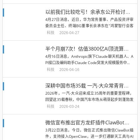
以前我们比较吃亏！余承东公开检讨：早年造车只重安全品质忽视了外观
4月27日消息，近日，华为常务董事、产品投资评审
委员会主任、终端BG董事长余承东在"鸿蒙智行会客
厅"直播活动中公开自我检...
科技
2026-04-27
半个月崩7次！估值3800亿AI顶流算力告急：6000人集体哀嚎
4月16日消息，Anthropic旗下Claude聊天机器人、A
PI接口及编码助手Claude Code突发大规模服务中...
科技
2026-04-16
深耕中国市场35载 一汽-大众常青背后：以品质严选定义长期主义
2026年，一汽-大众迎来成立35周年的重要里程碑，
回望这35载春秋，中国汽车市场从萌芽起步到蓬勃发
展，从燃油车主导的黄...
科技
2026-03-24
微信宣布推出官方龙虾插件ClawBot！支持接入OpenClaw 发个消息就能调用
3月22日消息，今日，微信正式推出微信ClawBot插
件，支持接入OpenClaw，进一步打通聊天工具与AI