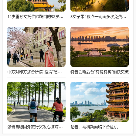
12岁重孙女托住险跌倒的92岁太爷爷
3女子带4孩点一碗面多次免费续面
特普会晤后台“有说有笑”愉快交流
中方对印方涉台所谓“澄清”感到意外
记者：马科斯面临下台危机
张晋自曝国外旅行突发心脏病险丧命