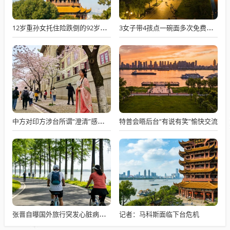
12岁重孙女托住险跌倒的92岁太爷爷
3女子带4孩点一碗面多次免费续面
特普会晤后台“有说有笑”愉快交流
中方对印方涉台所谓“澄清”感到意外
记者：马科斯面临下台危机
张晋自曝国外旅行突发心脏病险丧命