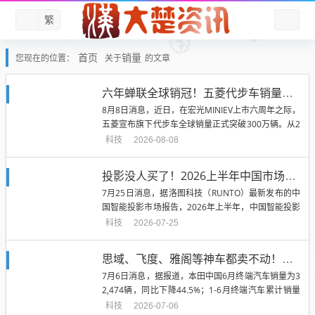
繁
首页
销量
您现在的位置：
关于
的文章
六年蝉联全球销冠！五菱代步车销量破300万辆：宏光MINIEV扛了195万辆
8月8日消息，近日，在宏光MINIEV上市六周年之际，
五菱宣布旗下代步车全球销量正式突破300万辆。从2
017年E100...
科技
2026-08-08
投影没人买了！2026上半年中国市场大跌近三成：Q2创5年新低
7月25日消息，据洛图科技（RUNTO）最新发布的中
国智能投影市场报告，2026年上半年，中国智能投影
市场（不含激光电视...
科技
2026-07-25
思域、飞度、雅阁等神车都卖不动！本田中国6月销量32474辆 大跌44.5%
7月6日消息，据报道，本田中国6月终端汽车销量为3
2,474辆，同比下降44.5%；1-6月终端汽车累计销量
为205,8...
科技
2026-07-06