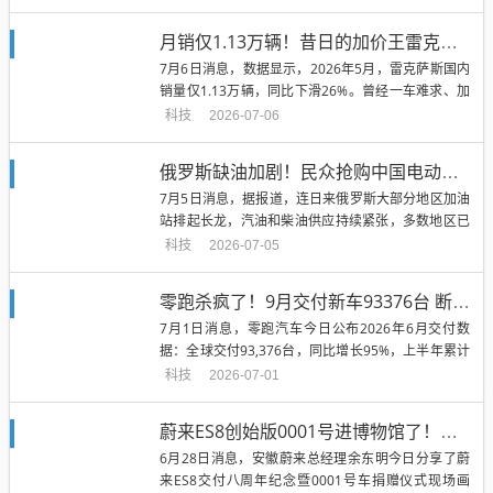
月销仅1.13万辆！昔日的加价王雷克萨斯:现在彻底卖不动了
7月6日消息，数据显示，2026年5月，雷克萨斯国内
销量仅1.13万辆，同比下滑26%。曾经一车难求、加
价数万的日系豪华...
科技
2026-07-06
俄罗斯缺油加剧！民众抢购中国电动车 插混车销量已翻倍
7月5日消息，据报道，连日来俄罗斯大部分地区加油
站排起长龙，汽油和柴油供应持续紧张，多数地区已
实施限油措施。报道称，俄罗...
科技
2026-07-05
零跑杀疯了！9月交付新车93376台 断档式领先蔚小理
7月1日消息，零跑汽车今日公布2026年6月交付数
据：全球交付93,376台，同比增长95%，上半年累计
交付达356,4...
科技
2026-07-01
蔚来ES8创始版0001号进博物馆了！大五座版同步开启预订
6月28日消息，安徽蔚来总经理余东明今日分享了蔚
来ES8交付八周年纪念暨0001号车捐赠仪式现场画