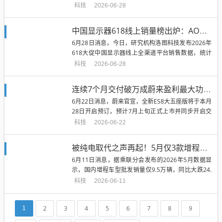
面，上海蔚来汽车有限公...
科技
2026-06-28
中国显示器618线上销量榜出炉：AOC夺冠 HKC、小米杀进前三
6月28日消息，今日，研究机构洛图科技发布2026年
618大促中国显示器线上全渠道平台销售数据，统计
周期为5月18日至6...
科技
2026-06-28
连续7个月交付破万成蔚来盈利最大功臣！全新五座版ES8官宣月底开售
6月22日消息，蔚来官宣，全新ES8大五座版将于本月
28日开启预订，预计7月上旬正式上市并同步开启交
付。自2025年9月...
科技
2026-06-22
被纯电取代之声再起！5月仅3款增程车型月销破五千：创近五年最大降幅
6月11日消息，据乘联分会发布的2026年5月数据显
示，国内增程车型批发销量仅9.5万辆，同比大跌24.
9%，创下近五年...
科技
2026-06-11
2
3
4
5
6
7
8
9
1