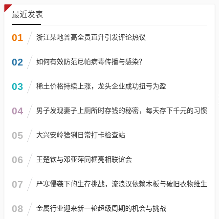
最近发表
01
浙江某地普高全员直升引发评论热议
02
如何有效防范尼帕病毒传播与感染？
03
稀土价格持续上涨，龙头企业成功扭亏为盈
04
男子发现妻子上厕所时存钱的秘密，每天存下千元的习惯
05
大兴安岭猞猁日常打卡检查站
06
王楚钦与邓亚萍同框亮相联谊会
07
严寒侵袭下的生存挑战，流浪汉依赖木板与破旧衣物维生
08
金属行业迎来新一轮超级周期的机会与挑战