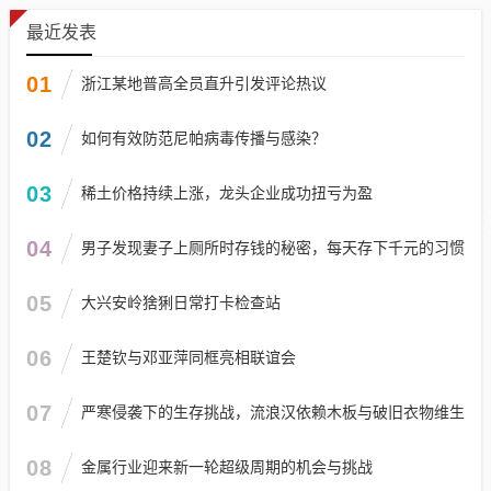
最近发表
01
浙江某地普高全员直升引发评论热议
02
如何有效防范尼帕病毒传播与感染？
03
稀土价格持续上涨，龙头企业成功扭亏为盈
04
男子发现妻子上厕所时存钱的秘密，每天存下千元的习惯
05
大兴安岭猞猁日常打卡检查站
06
王楚钦与邓亚萍同框亮相联谊会
07
严寒侵袭下的生存挑战，流浪汉依赖木板与破旧衣物维生
08
金属行业迎来新一轮超级周期的机会与挑战