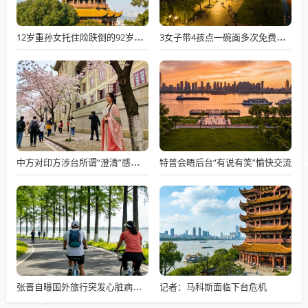
12岁重孙女托住险跌倒的92岁太爷爷
3女子带4孩点一碗面多次免费续面
特普会晤后台“有说有笑”愉快交流
中方对印方涉台所谓“澄清”感到意外
记者：马科斯面临下台危机
张晋自曝国外旅行突发心脏病险丧命