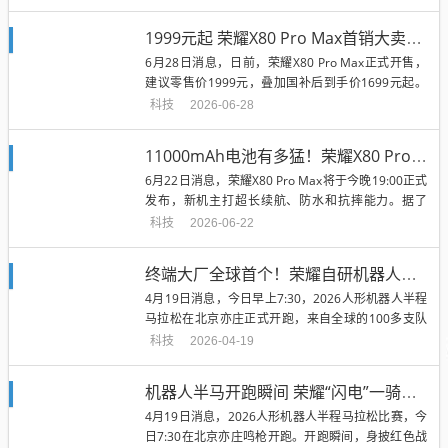
1999元起 荣耀X80 Pro Max首销大卖：斩获2026年安卓新品首销日销量第一
6月28日消息，日前，荣耀X80 Pro Max正式开售，
建议零售价1999元，叠加国补后到手价1699元起。
根据荣耀P...
科技
2026-06-28
11000mAh电池有多猛！荣耀X80 Pro Max连续直播26小时8分34秒 刷新吉尼斯世界纪录
6月22日消息，荣耀X80 Pro Max将于今晚19:00正式
发布，新机主打超长续航、防水和抗摔能力。据了
解，荣耀X8...
科技
2026-06-22
终端大厂全球首个！荣耀自研机器人闪电半马率先冲线：用时48分19秒
4月19日消息，今日早上7:30，2026人形机器人半程
马拉松在北京亦庄正式开跑，来自全球的100多支队
伍、约300台机...
科技
2026-04-19
机器人半马开跑瞬间 荣耀“闪电”一骑绝尘！打破人类世界纪录夺冠
4月19日消息，2026人形机器人半程马拉松比赛，今
日7:30在北京亦庄鸣枪开跑。开跑瞬间，身披红色战