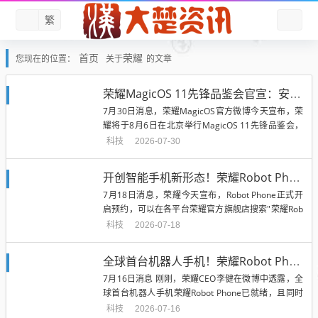
繁
首页
荣耀
您现在的位置：
关于
的文章
荣耀MagicOS 11先锋品鉴会官宣：安卓阵营首个液态玻璃OS 丝滑跟手
7月30日消息，荣耀MagicOS官方微博今天宣布，荣
耀将于8月6日在北京举行MagicOS 11先锋品鉴会，
届时将共同...
科技
2026-07-30
开创智能手机新形态！荣耀Robot Phone正式开启预约：8月发布
7月18日消息，荣耀今天宣布，Robot Phone正式开
启预约，可以在各平台荣耀官方旗舰店搜索"荣耀Rob
ot Pho...
科技
2026-07-18
全球首台机器人手机！荣耀Robot Phone两款配色亮相
7月16日消息 刚刚，荣耀CEO李健在微博中透露，全
球首台机器人手机荣耀Robot Phone已就绪，且同时
发布的海报中...
科技
2026-07-16