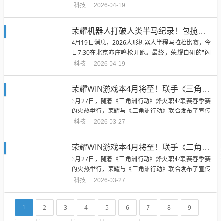
袍的荣耀自研"闪电...
科技
2026-04-19
荣耀机器人打破人类半马纪录！包揽赛事前六 断档式夺冠
4月19日消息，2026人形机器人半程马拉松比赛，今
日7:30在北京亦庄鸣枪开跑。最终，荣耀自研的"闪
电"机器人凭借50...
科技
2026-04-19
荣耀WIN游戏本4月将至！联手《三角洲》职业赛：冲击高端性能旗舰
3月27日，随着《三角洲行动》烽火职业联赛春季赛
的火热举行，荣耀与《三角洲行动》联合发布了宣传
海报，荣耀WIN游戏本以“...
科技
2026-03-27
荣耀WIN游戏本4月将至！联手《三角洲》职业联赛：冲击高端性能旗舰
3月27日，随着《三角洲行动》烽火职业联赛春季赛
的火热举行，荣耀与《三角洲行动》联合发布了宣传
海报，荣耀WIN游戏本以"...
科技
2026-03-27
2
3
4
5
6
7
8
9
1