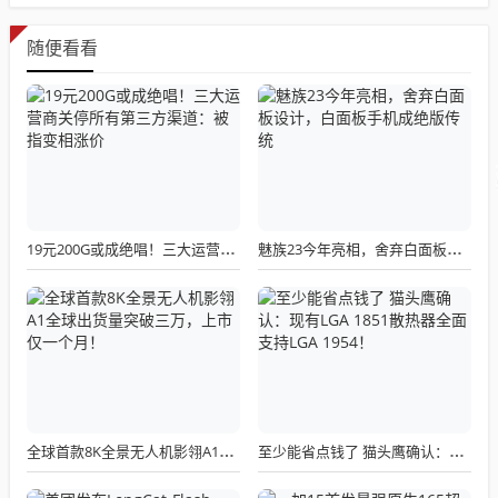
随便看看
19元200G或成绝唱！三大运营商关停所有第三方渠道：被指变相涨价
魅族23今年亮相，舍弃白面板设计，白面板手机成绝版传统
全球首款8K全景无人机影翎A1全球出货量突破三万，上市仅一个月！
至少能省点钱了 猫头鹰确认：现有LGA 1851散热器全面支持LGA 1954！