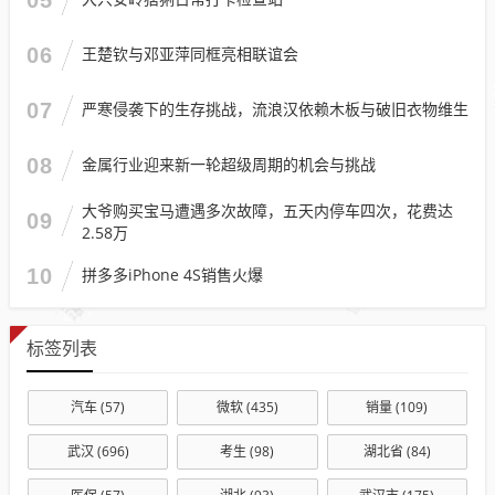
06
王楚钦与邓亚萍同框亮相联谊会
07
严寒侵袭下的生存挑战，流浪汉依赖木板与破旧衣物维生
08
金属行业迎来新一轮超级周期的机会与挑战
大爷购买宝马遭遇多次故障，五天内停车四次，花费达
09
2.58万
10
拼多多iPhone 4S销售火爆
标签列表
汽车
(57)
微软
(435)
销量
(109)
武汉
(696)
考生
(98)
湖北省
(84)