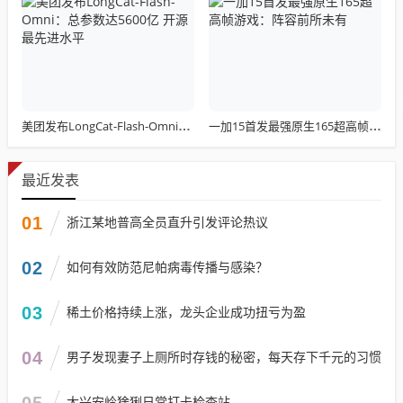
美团发布LongCat-Flash-Omni：总参数达5600亿 开源最先进水平
一加15首发最强原生165超高帧游戏：阵容前所未有
最近发表
01
浙江某地普高全员直升引发评论热议
02
如何有效防范尼帕病毒传播与感染？
03
稀土价格持续上涨，龙头企业成功扭亏为盈
04
男子发现妻子上厕所时存钱的秘密，每天存下千元的习惯
05
大兴安岭猞猁日常打卡检查站