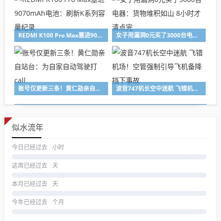
REDMI K100 Pro Max塞进9070mAh电池：刷新K系列容量纪录
女子用漏洞0元买了3000台电器：货物堆积如山 8小时才清点完
账号仅更新三条！黄仁勋亲自站台：为自家自动驾驶打call
波音747机长空中迷航 飞错机场！空管强制引导飞机备降 挡下事故
似水流年
今日已经过去
小时
这周已经过去
天
本月已经过去
天
今年已经过去
个月