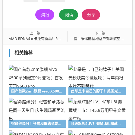
海报
阅读
分享
上一篇
下一篇
AMD RDNA4显卡还有新品！RX 9060 XL被提及：但大概率是意外
富士康储能基地落户郑州航空港 第四季度实现首批投产
相关推荐
国产首款2nm旗舰 vivo X500系列敲定9月登场：首发天玑9600 Pro
此举是卡自己的脖子！美国光模块禁令遭反呛：两年内根本找不到替代
宿命般缘分！张雪和董路竟是同一天生日 庆生现场画面流出
顶级旗舰SUV！仰望U8L鼎藏版上市：145.8万配甲骨文黄金车标