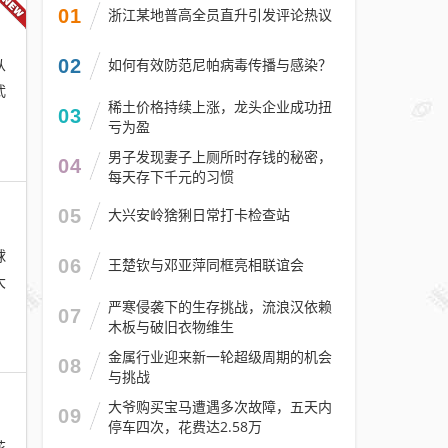
01
浙江某地普高全员直升引发评论热议
从
02
如何有效防范尼帕病毒传播与感染？
武
稀土价格持续上涨，龙头企业成功扭
03
亏为盈
男子发现妻子上厕所时存钱的秘密，
04
每天存下千元的习惯
05
大兴安岭猞猁日常打卡检查站
球
06
王楚钦与邓亚萍同框亮相联谊会
大
严寒侵袭下的生存挑战，流浪汉依赖
07
木板与破旧衣物维生
金属行业迎来新一轮超级周期的机会
08
与挑战
大爷购买宝马遭遇多次故障，五天内
09
停车四次，花费达2.58万
花