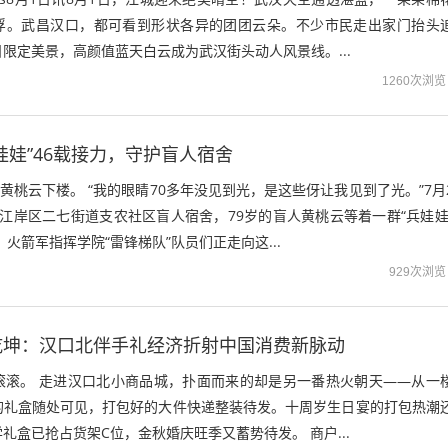
浮。武昌汉口，都可看到形状各异的团团云朵。不少市民走出家门抬头
限定美景，高颜值蓝天白云成为武汉街头动人风景线。...
1260次浏览
娃娃”46载接力，守护盲人宿舍
扶黄桃云下楼。 “我的眼睛70多年没见到光，是这些伢让我见到了光。”7月
江岸区二七街道支农社区盲人宿舍，79岁的盲人黄桃云等着一群“兵娃娃
火箭军指挥学院“雷锋梯队”队员们正走向这...
929次浏览
乾坤：汉口北伴手礼经济折射中国消费新脉动
滚滚。 走进汉口北小商品城，扑面而来的却是另一番热火朝天——从一
的礼盒随处可见，打包好的大件快递整装待发。十周岁生日宴的打包热潮
礼盒已抢占货架C位，金秋婚庆旺季又蓄势待发。 商户...