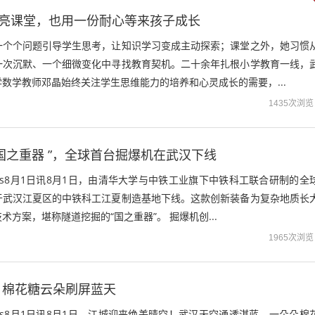
点亮课堂，也用一份耐心等来孩子成长
一个个问题引导学生思考，让知识学习变成主动探索；课堂之外，她习惯
一次沉默、一个细微变化中寻找教育契机。二十余年扎根小学教育一线，
数学教师邓晶始终关注学生思维能力的培养和心灵成长的需要，...
1435次浏览
国之重器 ”，全球首台掘爆机在武汉下线
ews8月1日讯8月1日，由清华大学与中铁工业旗下中铁科工联合研制的全
于武汉江夏区的中铁科工江夏制造基地下线。这款创新装备为复杂地质长
术方案，堪称隧道挖掘的“国之重器”。 掘爆机创...
1965次浏览
，棉花糖云朵刷屏蓝天
ews8月1日讯8月1日，江城迎来绝美晴空！武汉天空通透湛蓝，一朵朵棉