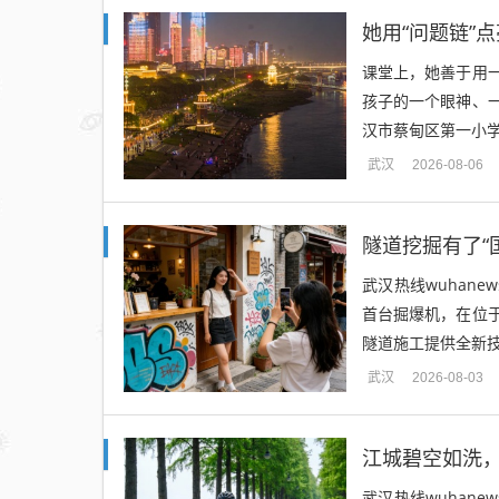
她用“问题链”
课堂上，她善于用
孩子的一个眼神、
汉市蔡甸区第一小学
武汉
2026-08-06
隧道挖掘有了“
武汉热线wuhan
首台掘爆机，在位
隧道施工提供全新技
武汉
2026-08-03
江城碧空如洗
武汉热线wuhan