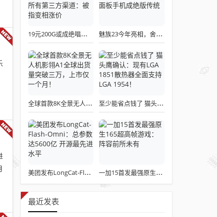
19元200G或成绝唱！三大运营商关停所有第三方渠道：被指变相涨价
魅族23今年亮相，舍弃白面板设计，白面板手机成绝版传统
乐
全球首款8K全景无人机影翎A1全球出货量突破三万，上市仅一个月！
至少能省点钱了 猫头鹰确认：现有LGA 1851散热器全面支持LGA 1954！
进
月
美团发布LongCat-Flash-Omni：总参数达5600亿 开源最先进水平
一加15首发最强原生165超高帧游戏：阵容前所未有
最近发表