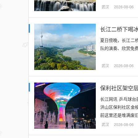
武汉
2026-08-06
长江二桥下喝
夏日傍晚，长江二
队的演奏、欣赏免费
武汉
2026-08-06
保利社区架空层
长江网讯 乒乓球
洪山区保利社区金
前这里还是堆满废旧
武汉
2026-08-06