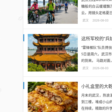
糖般的白云缓缓飘
云，用镜头定格夏日
武汉
2026-08-03
这所军校的“兵
“雷锋梯队”队员搀
5日是周六，武汉市
的到来。 马路对面，
武汉
2026-08-03
小礼盒里的大
月末的武汉，热浪
到三楼，堆成小山
在持续，精致的升学