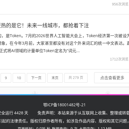
956次浏览
更热的是它！未来一线城市，都抢着下注
是Token。7月的2026世界人工智能大会上，Token经济第一次被设
想象，在今年3月前，大家甚至都没有对这个外来词汇的统一中文表达。
式将AI领域的计量单位Token定名为“词元...
1712次浏览
点击查看更多
9
10
下一页
末页
共 279 页
鄂ICP备18001482号-21
安全运行
4428
天
免责声明：本站来源于从互联网上收集、整理或转载
引起的法律责任。版权归原作者所有，如涉及作品内容、版权和其它问题
页面耗时：0.035 秒
数据查询：9 次
占用内存：1.12 MB