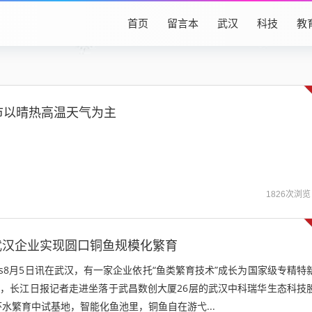
首页
留言本
武汉
科技
教
市以晴热高温天气为主
1826次浏览
武汉企业实现圆口铜鱼规模化繁育
ews8月5日讯在武汉，有一家企业依托“鱼类繁育技术”成长为国家级专精特
日，长江日报记者走进坐落于武昌数创大厦26层的武汉中科瑞华生态科技
水繁育中试基地，智能化鱼池里，铜鱼自在游弋...