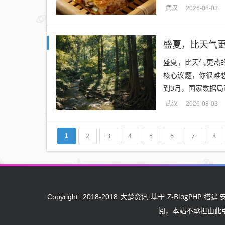
武汉
2026-08-03
盛夏，比天气
盛夏，比天气更热的，
核心议题，你很难
到3月，国家数据局正
武汉
2026-08-03
2
3
4
5
6
7
8
1
大楚资讯
Z-BlogPHP
Copyright
2018-2018
基于
搭建 
阅，本站不承担由此