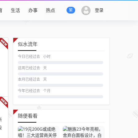
育
生活
办事
热点
登录
繁
似水流年
今日已经过去
小时
这周已经过去
天
本月已经过去
天
今年已经过去
个月
随便看看
新
股