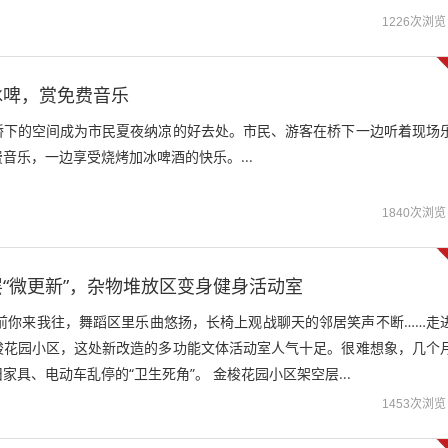
1226次浏览
冰啤，赏免费音乐
桥下的空间成为市民夏夜纳凉的好去处。市民、游客在桥下一边听着现场
音乐，一边享受烧烤加冰啤酒的快乐。...
1840次浏览
“微更新”，杂物堆放区变身健身活动室
台前你来我往，舞蹈区里乐曲悠扬，长椅上观战聊天的邻居笑声不断……走
梭花园小区，这处新改造的多功能文体活动室人气十足。很难想象，几个
家具、电动车乱停的“卫生死角”。 金梭花园小区架空层...
1453次浏览