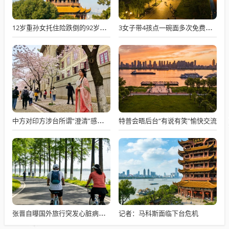
12岁重孙女托住险跌倒的92岁太爷爷
3女子带4孩点一碗面多次免费续面
特普会晤后台“有说有笑”愉快交流
中方对印方涉台所谓“澄清”感到意外
记者：马科斯面临下台危机
张晋自曝国外旅行突发心脏病险丧命