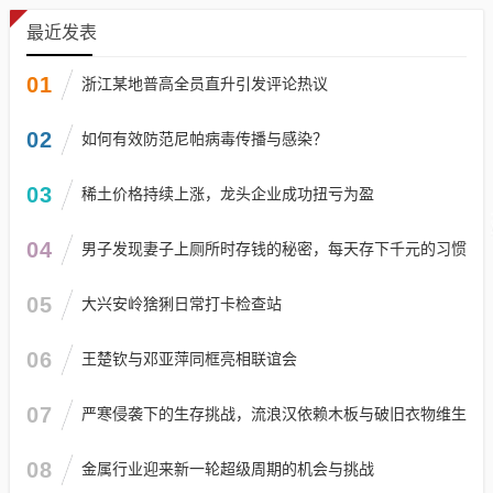
最近发表
01
浙江某地普高全员直升引发评论热议
02
如何有效防范尼帕病毒传播与感染？
03
稀土价格持续上涨，龙头企业成功扭亏为盈
04
男子发现妻子上厕所时存钱的秘密，每天存下千元的习惯
05
大兴安岭猞猁日常打卡检查站
06
王楚钦与邓亚萍同框亮相联谊会
07
严寒侵袭下的生存挑战，流浪汉依赖木板与破旧衣物维生
08
金属行业迎来新一轮超级周期的机会与挑战