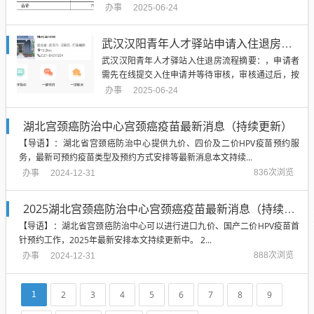
意的事项和准备的材料，以及具体的体检流程，通过
办事
2025-06-24
本文，家长可以了解到汉阳区入托入园体检的相关信
息，为孩子顺利入学做好充分准备，摘要字数控制在
武汉汉阳青年人才驿站申请入住退房步骤流程
100-200字以内。...
武汉汉阳青年人才驿站入住退房流程摘要：，申请者
需先在线提交入住申请并等待审核，审核通过后，按
规定时间办理入住手续，包括登记个人信息、领取房
办事
2025-06-24
卡等，退房时，需结清费用，归还房卡及钥匙，并办
理退房手续，整个流程旨在提供便捷、高效的住宿服
湖北宫颈癌防治中心宫颈癌疫苗最新消息（持续更新）
务，以满足青年人才的短期居住需求。...
【导语】：湖北省宫颈癌防治中心提供九价、四价及二价HPV疫苗预约服
务，最新可预约疫苗类型及预约方式安排等最新消息本文持续...
办事
836次浏览
2024-12-31
2025湖北宫颈癌防治中心宫颈癌疫苗最新消息（持续更新）
【导语】：湖北省宫颈癌防治中心可以进行进口九价、国产二价HPV疫苗首
针预约工作，2025年最新安排本文持续更新中。 2...
办事
888次浏览
2024-12-31
2
3
4
5
6
7
8
9
1