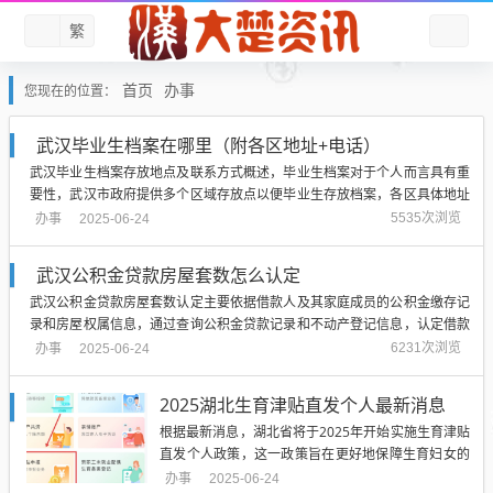
繁
首页
办事
您现在的位置：
武汉毕业生档案在哪里（附各区地址+电话）
武汉毕业生档案存放地点及联系方式概述，毕业生档案对于个人而言具有重
要性，武汉市政府提供多个区域存放点以便毕业生存放档案，各区具体地址
和电话已附上，方便毕业生查询和办理相关手续，毕业生可根据自身情况选
办事
5535次浏览
2025-06-24
择合适的档案存放地点，确保个人档案的安全与便捷。...
武汉公积金贷款房屋套数怎么认定
武汉公积金贷款房屋套数认定主要依据借款人及其家庭成员的公积金缴存记
录和房屋权属信息，通过查询公积金贷款记录和不动产登记信息，认定借款
人家庭名下房屋套数，具体认定标准可能包括首次购房、二次购房以及多次
办事
6231次浏览
2025-06-24
购房等不同情况，借款人需符合相应条件方可申请公积金贷款。...
2025湖北生育津贴直发个人最新消息
根据最新消息，湖北省将于2025年开始实施生育津贴
直发个人政策，这一政策旨在更好地保障生育妇女的
合法权益，鼓励生育并促进家庭和谐，通过直接发放
办事
2025-06-24