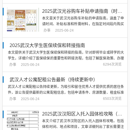
给个人，确保生育津贴专款专用，提高使用效率，具
体细节还有待进一步公布，包括津贴的发放标准、申
2025武汉光谷购车补贴申请指南（时间+补贴标准+材料）
请条件等，湖北省居民可关注相关官方渠道，及时了
本文是关于武汉光谷购车补贴的申请指南，涵盖了申
解最新政策动态。...
请时间、补贴标准和所需材料，在指定时间段内购买
车辆的消费者可申请补贴，补贴标准根据车型和购买
办事
2025-06-24
时间不同而有所差异，申请者需准备相关材料，包括
购车发票、身份证等，以便顺利申请补贴，本文为有
2025武汉大学生医保续保和转接指南
意申请购车补贴的消费者提供了重要信息和指导。...
本文提供关于武汉大学生医保续保和转接的指南，针对即将毕业或转学的大
学生，详细介绍了医保续保的重要性和转接流程，包括了解医保政策、办理
续保手续、医保关系转接等关键步骤，本文旨在帮助大学生顺利过渡医保关
办事
6294次浏览
2025-06-24
系，确保医疗保障的连续性，摘要结束。...
武汉人才公寓配租公告最新（持续更新中）
武汉人才公寓配租公告持续更新，为吸引和留住优秀人才提供优质的居住条
件，该公告提供最新的公寓配租信息，包括申请条件、房源数量、租金标准
等，有意者需关注官方公告，及时了解最新动态，以便顺利申请到心仪的公
办事
6503次浏览
2025-06-24
寓，此举旨在优化人才发展环境，为武汉的繁荣和发展提供有力的人才支
撑。...
2025武汉汉阳区入托入园体检攻略（时间+地点+项目）
本文介绍了武汉市汉阳区的入托入园体检攻略，包括
体检时间、地点和项目，文章详细列出了家长需要注