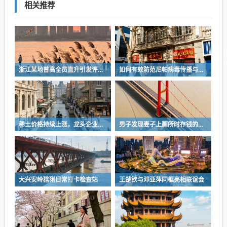
相关推荐
浙江某地普高全员直升引发评论热议
如何有效防范尼帕病毒传播与感染？
稀土价格持续上涨，龙头企业成功扭亏为盈
男子发现妻子上厕所时存钱的秘密，每天存下千元的习惯
大兴安岭猞猁日常打卡检查站
王楚钦与邓亚萍同框亮相联谊会