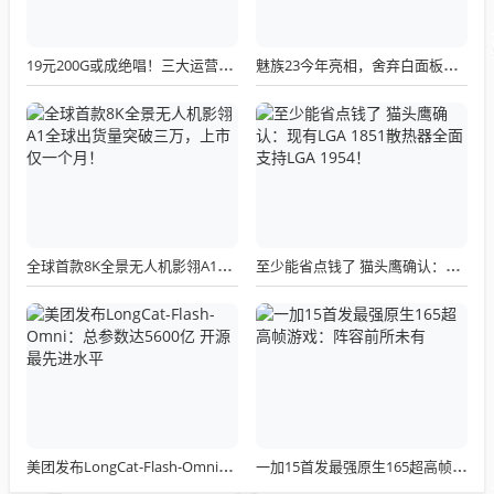
19元200G或成绝唱！三大运营商关停所有第三方渠道：被指变相涨价
魅族23今年亮相，舍弃白面板设计，白面板手机成绝版传统
全球首款8K全景无人机影翎A1全球出货量突破三万，上市仅一个月！
至少能省点钱了 猫头鹰确认：现有LGA 1851散热器全面支持LGA 1954！
美团发布LongCat-Flash-Omni：总参数达5600亿 开源最先进水平
一加15首发最强原生165超高帧游戏：阵容前所未有