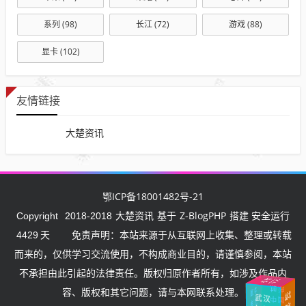
系列
(98)
长江
(72)
游戏
(88)
显卡
(102)
友情链接
大楚资讯
鄂ICP备18001482号-21
大楚资讯
Z-BlogPHP
Copyright
2018-2018
基于
搭建 安全运行
4429
天
免责声明：本站来源于从互联网上收集、整理或转载
而来的，仅供学习交流使用，不构成商业目的，请谨慎参阅，本站
不承担由此引起的法律责任。版权归原作者所有，如涉及作品内
住
武
汉
挺
中国
武
汉
容、版权和其它问题，请与本网联系处理。
加
油
湖北
加油
加
油