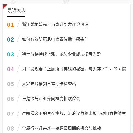
最近发表
01
浙江某地普高全员直升引发评论热议
02
如何有效防范尼帕病毒传播与感染？
03
稀土价格持续上涨，龙头企业成功扭亏为盈
04
男子发现妻子上厕所时存钱的秘密，每天存下千元的习惯
05
大兴安岭猞猁日常打卡检查站
06
王楚钦与邓亚萍同框亮相联谊会
07
严寒侵袭下的生存挑战，流浪汉依赖木板与破旧衣物维生
08
金属行业迎来新一轮超级周期的机会与挑战