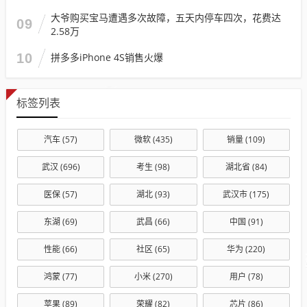
大爷购买宝马遭遇多次故障，五天内停车四次，花费达
09
2.58万
10
拼多多iPhone 4S销售火爆
标签列表
汽车
(57)
微软
(435)
销量
(109)
武汉
(696)
考生
(98)
湖北省
(84)
医保
(57)
湖北
(93)
武汉市
(175)
东湖
(69)
武昌
(66)
中国
(91)
性能
(66)
社区
(65)
华为
(220)
鸿蒙
(77)
小米
(270)
用户
(78)
苹果
(89)
荣耀
(82)
芯片
(86)