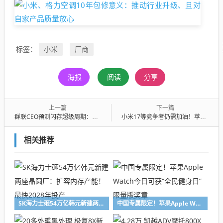
小米
厂商
标签：
海报
阅读
分享
上一篇
下一篇
群联CEO预测闪存超级周期：NAND将迎10年短缺！
小米17等竞争者仍需加油！苹果将增加iPhone 17 Pro系列产量 卖太好
相关推荐
SK海力士砸54万亿韩元新建两座晶圆厂：扩容内存产能！最快2028年投产
中国专属限定！苹果Apple Watch今日可获“全民健身日”限量版奖章