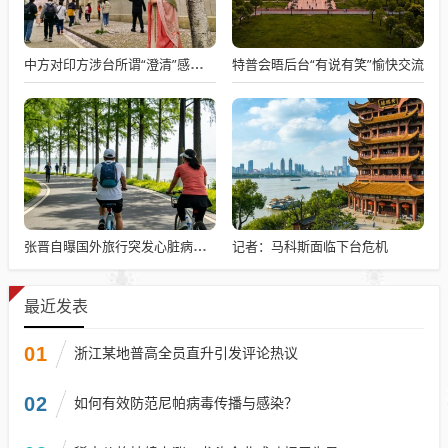
特普会晤后台“有说有笑”愉快交流
中方对印方涉台所谓“澄清”感到意外
记者：马科斯面临下台危机
张晋自曝国外旅行突发心脏病险丧命
最近发表
01
浙江某地普高全员直升引发评论热议
02
如何有效防范尼帕病毒传播与感染？