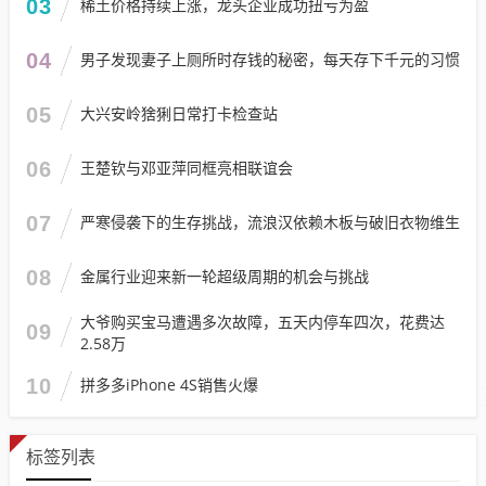
03
稀土价格持续上涨，龙头企业成功扭亏为盈
04
男子发现妻子上厕所时存钱的秘密，每天存下千元的习惯
05
大兴安岭猞猁日常打卡检查站
06
王楚钦与邓亚萍同框亮相联谊会
07
严寒侵袭下的生存挑战，流浪汉依赖木板与破旧衣物维生
08
金属行业迎来新一轮超级周期的机会与挑战
大爷购买宝马遭遇多次故障，五天内停车四次，花费达
09
2.58万
10
拼多多iPhone 4S销售火爆
标签列表