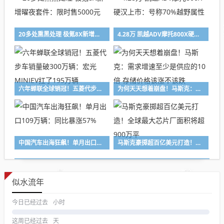
20多处熏黑处理 极氪8X新增曜夜套件：限时售5000元
4.28万 凯越ADV摩托800X硬汉上市：号称70%越野属性
六年蝉联全球销冠！五菱代步车销量破300万辆：宏光MINIEV扛了195万辆
为何天天想着崩盘！马斯克：需求增速至少是供应的10倍 存储价格该涨不该跌
中国汽车出海狂飙！单月出口109万辆：同比暴涨57%
马斯克豪掷超百亿美元打造！全球最大芯片厂面积将超900万平
似水流年
今日已经过去
小时
这周已经过去
天