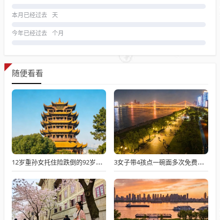
本月已经过去
天
今年已经过去
个月
随便看看
12岁重孙女托住险跌倒的92岁太爷爷
3女子带4孩点一碗面多次免费续面