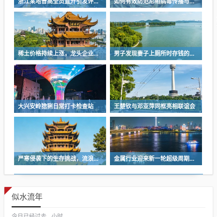
浙江某地普高全员直升引发评论热议
如何有效防范尼帕病毒传播与感染？
稀土价格持续上涨，龙头企业成功扭亏为盈
男子发现妻子上厕所时存钱的秘密，每天存下千元的习惯
大兴安岭猞猁日常打卡检查站
王楚钦与邓亚萍同框亮相联谊会
严寒侵袭下的生存挑战，流浪汉依赖木板与破旧衣物维生
金属行业迎来新一轮超级周期的机会与挑战
似水流年
今日已经过去
小时