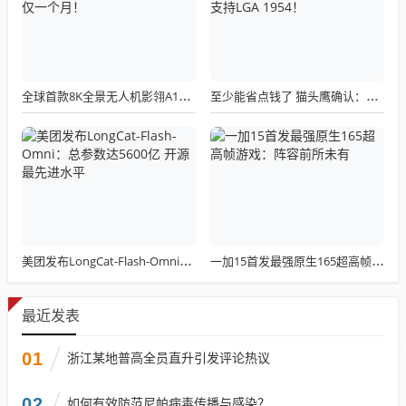
全球首款8K全景无人机影翎A1全球出货量突破三万，上市仅一个月！
至少能省点钱了 猫头鹰确认：现有LGA 1851散热器全面支持LGA 1954！
美团发布LongCat-Flash-Omni：总参数达5600亿 开源最先进水平
一加15首发最强原生165超高帧游戏：阵容前所未有
最近发表
01
浙江某地普高全员直升引发评论热议
02
如何有效防范尼帕病毒传播与感染？