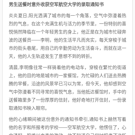
男生送餐时意外收获空军航空大学的录取通知书
炎炎夏日,阳光洒满了城市的每一个角落，空气中弥漫着热
烈的气息，在这个充满生机与活力的季节里，一份特别的喜
悦悄然降临在一个年轻男生的身上，他正是在为城市忙碌奔
波的送餐员——李明，他的生活平凡而充实，每天穿梭于城
市的街头巷尾，用自己的辛勤劳动为生活奋斗，而就在这一
天，他的人生轨迹发生了意想不到的转折。
清晨,李明像往常一样骑着他的电动车，穿梭在繁忙的街道
上，他的目的地是城市的一家餐馆，为忙碌的人们送去热腾
腾的早餐，沿途的风景早已习以为常，但今天，他却感到空
气中弥漫着不同寻常的喜悦气息，当他抵达餐馆时，手中的
送餐箱里多了一份厚厚的信封，他好奇地打开信封，一份录
取通知书映入眼帘。
他的心绪瞬间被这份意外的通知书牵引,通知书上赫然写着
他的名字和所报考的学校——空军航空大学，他愣住了，心