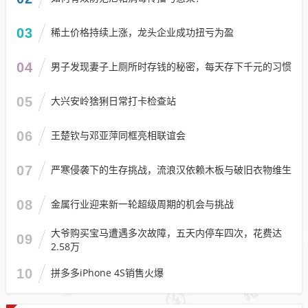
03
稀土价格持续上涨，龙头企业成功扭亏为盈
04
男子发现妻子上厕所时存钱的秘密，每天存下千元的习惯
05
大兴安岭猞猁日常打卡检查站
06
王楚钦与邓亚萍同框亮相联谊会
07
严寒侵袭下的生存挑战，流浪汉依赖木板与破旧衣物维生
08
金属行业迎来新一轮超级周期的机会与挑战
大爷购买宝马遭遇多次故障，五天内停车四次，花费达
09
2.58万
10
拼多多iPhone 4S销售火爆