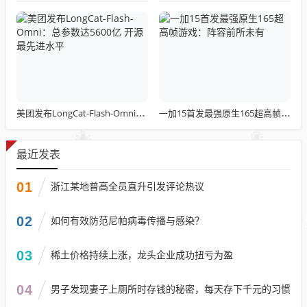
美团发布LongCat-Flash-Omni：总参数达5600亿 开源最先进水平
一加15首发最强原生165超高帧游戏：阵容前所未有
最近发表
01
浙江某地普高全员直升引发评论热议
02
如何有效防范尼帕病毒传播与感染？
03
稀土价格持续上涨，龙头企业成功扭亏为盈
04
男子发现妻子上厕所时存钱的秘密，每天存下千元的习惯