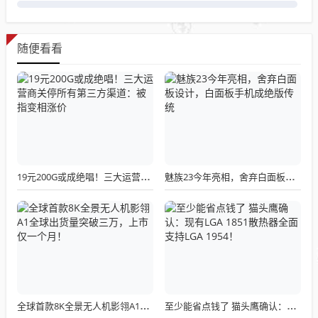
随便看看
19元200G或成绝唱！三大运营商关停所有第三方渠道：被指变相涨价
魅族23今年亮相，舍弃白面板设计，白面板手机成绝版传统
全球首款8K全景无人机影翎A1全球出货量突破三万，上市仅一个月！
至少能省点钱了 猫头鹰确认：现有LGA 1851散热器全面支持LGA 1954！