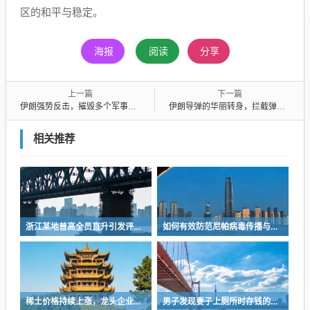
区的和平与稳定。
海报
阅读
分享
上一篇
下一篇
伊朗强势反击，摧毁多个军事设施及战略阵地，展现不屈不挠的国防力量
伊朗导弹的华丽转身，拦截弹失效，精准命中地面目标
相关推荐
浙江某地普高全员直升引发评论热议
如何有效防范尼帕病毒传播与感染？
稀土价格持续上涨，龙头企业成功扭亏为盈
男子发现妻子上厕所时存钱的秘密，每天存下千元的习惯