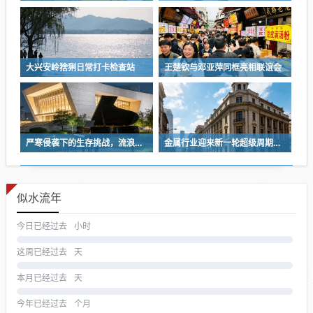
大兴安岭猞猁日常打卡检查站
王楚钦与邓亚萍同框亮相联谊会
严寒侵袭下的生存挑战，流浪汉依赖木板与破旧衣物维生
金属行业迎来新一轮超级周期的机会与挑战
似水流年
今日已经过去
小时
这周已经过去
天
本月已经过去
天
今年已经过去
个月