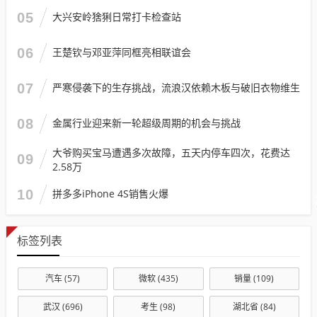
05
大兴安岭猞猁日常打卡检查站
06
王楚钦与邓亚萍同框亮相联谊会
07
严寒侵袭下的生存挑战，流浪汉依赖木板与破旧衣物维生
08
金属行业迎来新一轮超级周期的机会与挑战
大爷购买宝马遭遇多次故障，五天内停车四次，花费达
09
2.58万
10
拼多多iPhone 4S销售火爆
标签列表
汽车
(57)
微软
(435)
销量
(109)
武汉
(696)
考生
(98)
湖北省
(84)