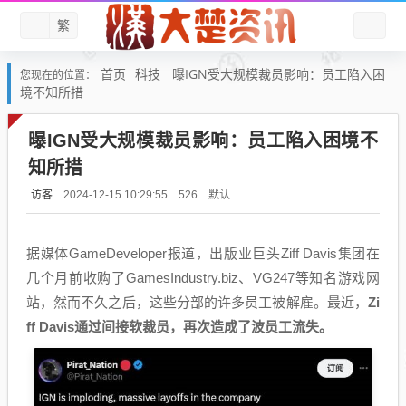
繁
首页
科技
曝IGN受大规模裁员影响：员工陷入困
您现在的位置：
境不知所措
曝IGN受大规模裁员影响：员工陷入困境不
知所措
访客
默认
2024-12-15 10:29:55
526
据媒体GameDeveloper报道，出版业巨头Ziff Davis集团在
几个月前收购了GamesIndustry.biz、VG247等知名游戏网
站，然而不久之后，这些分部的许多员工被解雇。最近，
Zi
ff Davis通过间接软裁员，再次造成了波员工流失。