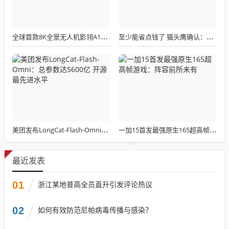
全球首款8K全景无人机影翎A1全球出货量突破三万，上市仅一个月！
至少能省点钱了 猫头鹰确认：现有LGA 1851散热器全面支持LGA 1954！
美团发布LongCat-Flash-Omni：总参数达5600亿 开源最先进水平
一加15首发最强原生165超高帧游戏：阵容前所未有
最近发表
01
浙江某地普高全员直升引发评论热议
02
如何有效防范尼帕病毒传播与感染？