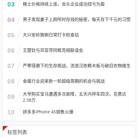
03
稀土价格持续上涨，龙头企业成功扭亏为盈
04
男子发现妻子上厕所时存钱的秘密，每天存下千元的习惯
05
大兴安岭猞猁日常打卡检查站
06
王楚钦与邓亚萍同框亮相联谊会
07
严寒侵袭下的生存挑战，流浪汉依赖木板与破旧衣物维生
08
金属行业迎来新一轮超级周期的机会与挑战
大爷购买宝马遭遇多次故障，五天内停车四次，花费达
09
2.58万
10
拼多多iPhone 4S销售火爆
标签列表