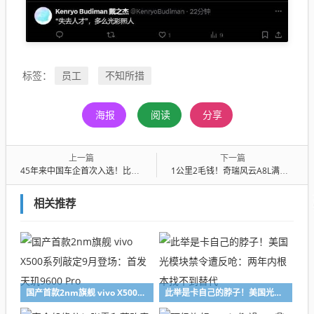
员工
不知所措
标签：
海报
阅读
分享
上一篇
下一篇
45年来中国车企首次入选！比亚迪海豹获日本年度风云车十大最佳车型奖
1公里2毛钱！奇瑞风云A8L满油满电跑了2307.8km 创吉尼斯世界纪录
相关推荐
国产首款2nm旗舰 vivo X500系列敲定9月登场：首发天玑9600 Pro
此举是卡自己的脖子！美国光模块禁令遭反呛：两年内根本找不到替代