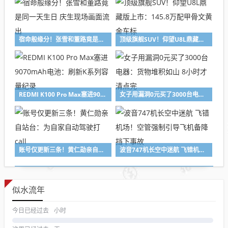
宿命般缘分！张雪和董路竟是同一天生日 庆生现场画面流出
顶级旗舰SUV！仰望U8L鼎藏版上市：145.8万配甲骨文黄金车标
REDMI K100 Pro Max塞进9070mAh电池：刷新K系列容量纪录
女子用漏洞0元买了3000台电器：货物堆积如山 8小时才清点完
账号仅更新三条！黄仁勋亲自站台：为自家自动驾驶打call
波音747机长空中迷航 飞错机场！空管强制引导飞机备降 挡下事故
似水流年
今日已经过去
小时