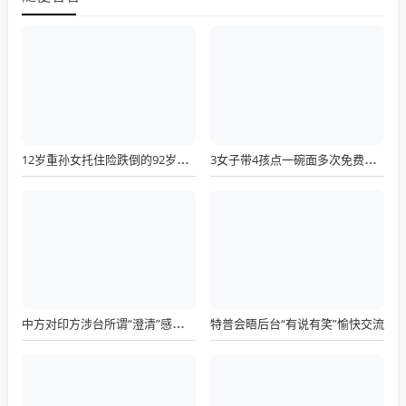
12岁重孙女托住险跌倒的92岁太爷爷
3女子带4孩点一碗面多次免费续面
特普会晤后台“有说有笑”愉快交流
中方对印方涉台所谓“澄清”感到意外