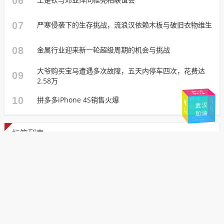
06
07
严寒侵袭下的生存挑战，流浪汉依赖木板与破旧衣物维生
08
金属行业迎来新一轮超级周期的机会与挑战
大爷购买宝马遭遇多次故障，五天内停车四次，花费达
09
2.58万
武汉
挺住
加油
10
拼多多iPhone 4S销售火爆
中
国
湖
北
加
武汉
中国
加
油
油
加油
加油
中国
标签列表
汽车
(57)
微软
(435)
销量
(109)
武汉
(696)
考生
(98)
湖北省
(84)
医保
(57)
湖北
(93)
武汉市
(175)
东湖
(69)
武昌
(66)
中国
(91)