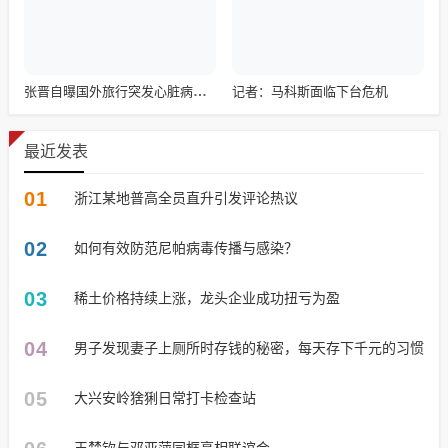
记者：马科斯面临下台危机
张晋自曝国外旅行突发心脏病险丧命
最近发表
01
浙江某地普高全员直升引发评论热议
02
如何有效防范尼帕病毒传播与感染？
03
稀土价格持续上涨，龙头企业成功扭亏为盈
04
男子发现妻子上厕所时存钱的秘密，每天存下千元的习惯
05
大兴安岭猞猁日常打卡检查站
王楚钦与邓亚萍同框亮相联谊会