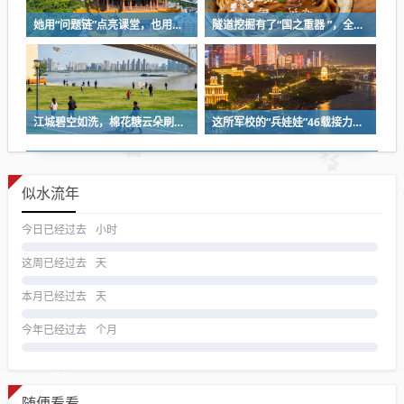
她用“问题链”点亮课堂，也用一份耐心等来孩子成长
隧道挖掘有了“国之重器 ”，全球首台掘爆机在武汉下线
江城碧空如洗，棉花糖云朵刷屏蓝天
这所军校的“兵娃娃”46载接力，守护盲人宿舍
似水流年
今日已经过去
小时
这周已经过去
天
本月已经过去
天
今年已经过去
个月
随便看看