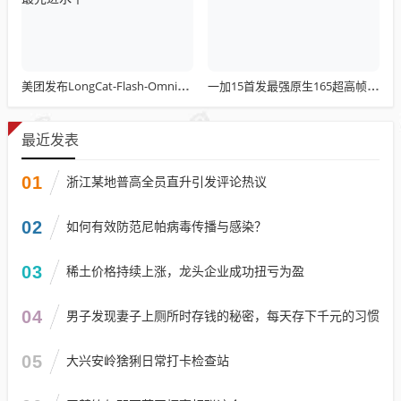
美团发布LongCat-Flash-Omni：总参数达5600亿 开源最先进水平
一加15首发最强原生165超高帧游戏：阵容前所未有
最近发表
01
浙江某地普高全员直升引发评论热议
02
如何有效防范尼帕病毒传播与感染？
03
稀土价格持续上涨，龙头企业成功扭亏为盈
04
男子发现妻子上厕所时存钱的秘密，每天存下千元的习惯
05
大兴安岭猞猁日常打卡检查站