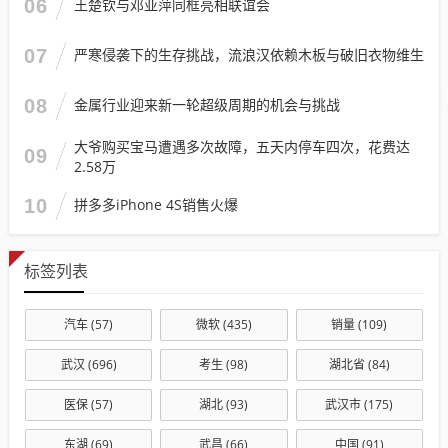
06
王楚钦与邓亚萍同框亮相联谊会
07
严寒侵袭下的生存挑战，流浪汉依赖木板与破旧衣物维生
08
金属行业迎来新一轮超级周期的机会与挑战
大爷购买宝马遭遇多次故障，五天内停车四次，花费达
09
2.58万
10
拼多多iPhone 4S销售火爆
标签列表
汽车
(57)
微软
(435)
销量
(109)
武汉
(696)
考生
(98)
湖北省
(84)
医保
(57)
湖北
(93)
武汉市
(175)
东湖
(69)
武昌
(66)
中国
(91)