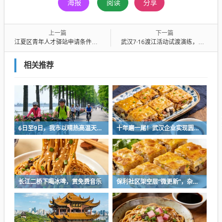
海报
阅读
分享
上一篇
下一篇
江夏区青年人才驿站申请条件及流程2024
武汉7·16渡江活动试渡演练，全方位检验赛事保障
相关推荐
6日至9日，我市以晴热高温天气为主
十年磨一尾！武汉企业实现圆口铜鱼规模化繁育
长江二桥下喝冰啤，赏免费音乐
保利社区架空层“微更新”，杂物堆放区变身健身活动室