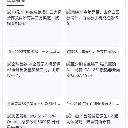
19元200G或成绝唱！三大运营商关停所有第三方渠道：被指变相涨价
魅族23今年亮相，舍弃白面板设计，白面板手机成绝版传统
全球首款8K全景无人机影翎A1全球出货量突破三万，上市仅一个月！
至少能省点钱了 猫头鹰确认：现有LGA 1851散热器全面支持LGA 1954！