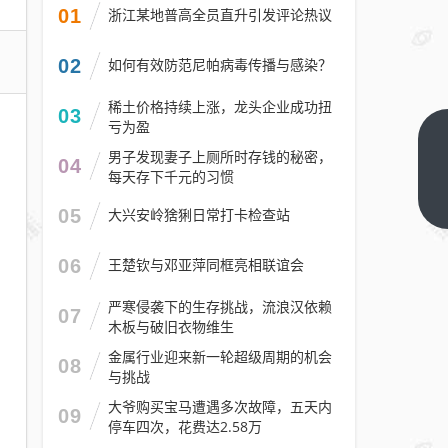
01
浙江某地普高全员直升引发评论热议
02
如何有效防范尼帕病毒传播与感染？
稀土价格持续上涨，龙头企业成功扭
03
亏为盈
2026
男子发现妻子上厕所时存钱的秘密，
04
武汉
每天存下千元的习惯
汉阳
下一
05
大兴安岭猞猁日常打卡检查站
篇
区小
学入
06
王楚钦与邓亚萍同框亮相联谊会
学登
记入
严寒侵袭下的生存挑战，流浪汉依赖
07
木板与破旧衣物维生
口及
流程
金属行业迎来新一轮超级周期的机会
08
与挑战
大爷购买宝马遭遇多次故障，五天内
09
停车四次，花费达2.58万