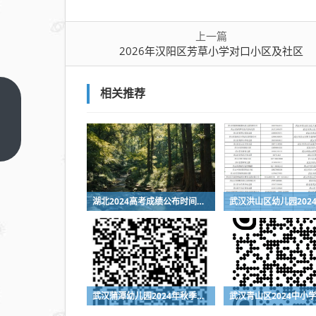
上一篇
2026年汉阳区芳草小学对口小区及社区
相关推荐
2026
年汉
阳区
上一
篇
芳草
小学
对口
湖北2024高考成绩公布时间是什么时候
小区
及社
区
武汉蒲潭幼儿园2024年秋季招生公告（附报名时间+报名入口）