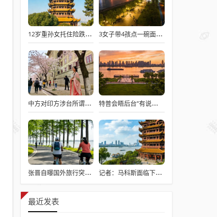
12岁重孙女托住险跌倒的92岁太爷爷
3女子带4孩点一碗面多次免费续面
中方对印方涉台所谓“澄清”感到意外
特普会晤后台“有说有笑”愉快交流
张晋自曝国外旅行突发心脏病险丧命
记者：马科斯面临下台危机
最近发表