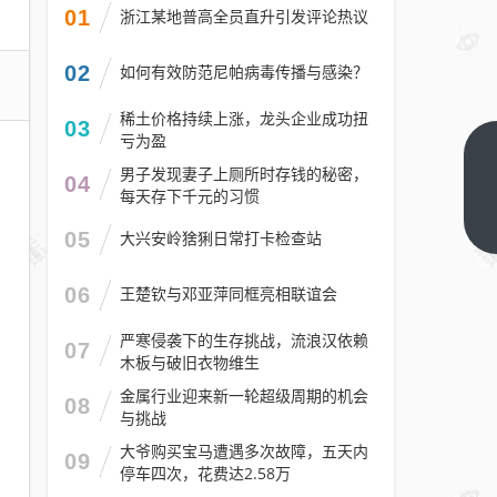
01
浙江某地普高全员直升引发评论热议
02
如何有效防范尼帕病毒传播与感染？
稀土价格持续上涨，龙头企业成功扭
03
亏为盈
小米
男子发现妻子上厕所时存钱的秘密，
04
澎程
每天存下千元的习惯
新车
下一
05
大兴安岭猞猁日常打卡检查站
篇
再预
热！
06
王楚钦与邓亚萍同框亮相联谊会
车内
可变
严寒侵袭下的生存挑战，流浪汉依赖
07
木板与破旧衣物维生
空间
设计
金属行业迎来新一轮超级周期的机会
08
与挑战
曝
光：
大爷购买宝马遭遇多次故障，五天内
09
停车四次，花费达2.58万
一键