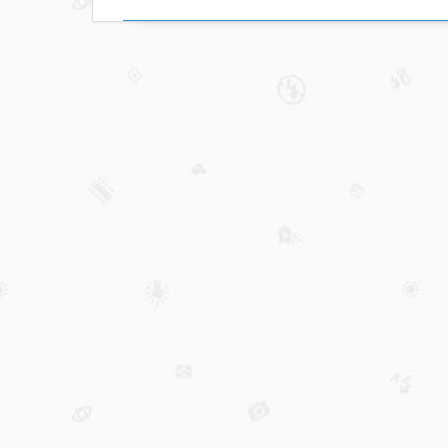
车型
B10