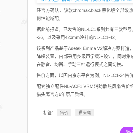
经官方确认，该款chromax.black黑化版
何性能减配。
据此前报道，已发售的NL-LC1系列共有三款型号，分别
-36，以及采用420mm冷排的NL-LC1-42。
该系列产品基于Asetek Emma V2解决方案
降噪装置，内部采用多级声学缓冲设计，同时集
在静音、均衡、手动三档运行模式之间切换。
售价方面，以国内京东平台为例，NL-LC1-24售价169
配套独立配件NL-ACF1 VRM辅助散热风扇售
猫头鹰官方6年原厂质保。
售价
猫头鹰
标签：
海