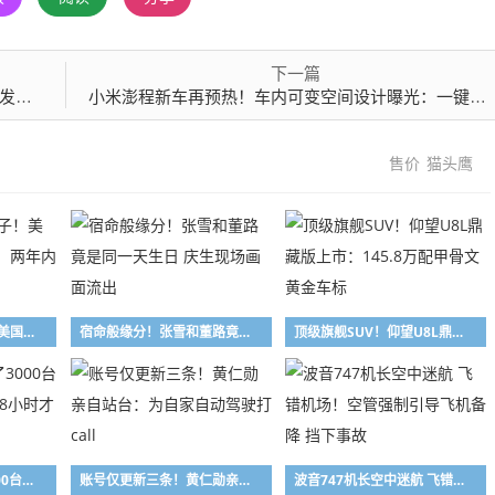
下一篇
10
小米澎程新车再预热！车内可变空间设计曝光：一键切换工作室、咖啡馆
售价
猫头鹰
此举是卡自己的脖子！美国光模块禁令遭反呛：两年内根本找不到替代
宿命般缘分！张雪和董路竟是同一天生日 庆生现场画面流出
顶级旗舰SUV！仰望U8L鼎藏版上市：145.8万配甲骨文黄金车标
女子用漏洞0元买了3000台电器：货物堆积如山 8小时才清点完
账号仅更新三条！黄仁勋亲自站台：为自家自动驾驶打call
波音747机长空中迷航 飞错机场！空管强制引导飞机备降 挡下事故