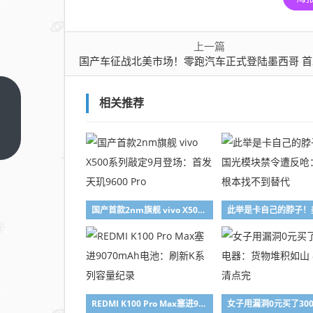
上一篇
国产车征战北美市场！零跑汽车正式登陆墨西哥 首发车型B
国产
相关推荐
车征
战北
上一
篇
美市
场！
零跑
国产首款2nm旗舰 vivo X500系列敲定9月登场：首发天玑9600 Pro
汽车
正式
登陆
墨西
哥
首发
REDMI K100 Pro Max塞进9070mAh电池：刷新K系列容量纪录