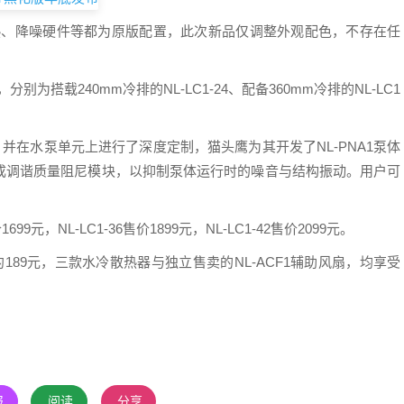
全部散热、降噪硬件等都为原版配置，此次新品仅调整外观配色，不存在任
为搭载240mm冷排的NL-LC1-24、配备360mm冷排的NL-LC1
打造，并在水泵单元上进行了深度定制，猫头鹰为其开发了NL-PNA1泵体
成调谐质量阻尼模块，以抑制泵体运行时的噪音与结构振动。用户可
9元，NL-LC1-36售价1899元，NL-LC1-42售价2099元。
价约189元，三款水冷散热器与独立售卖的NL-ACF1辅助风扇，均享受
报
阅读
分享