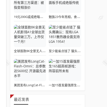
19元200G或成绝唱！三大运营商关停所有第三方渠道：被指变相涨价
魅族23今年亮相，舍弃白面板设计，白面板手机成绝版传统
全球首款8K全景无人机影翎A1全球出货量突破三万，上市仅一个月！
至少能省点钱了 猫头鹰确认：现有LGA 1851散热器全面支持LGA 1954！
美团发布LongCat-Flash-Omni：总参数达5600亿 开源最先进水平
一加15首发最强原生165超高帧游戏：阵容前所未有
最近发表