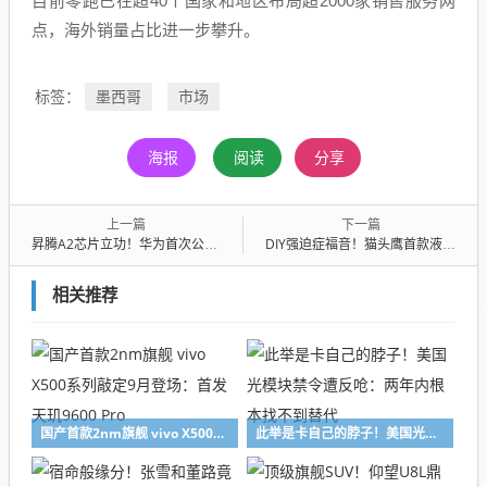
目前零跑已在超40个国家和地区布局超2000家销售服务网
点，海外销量占比进一步攀升。
墨西哥
市场
标签：
海报
阅读
分享
上一篇
下一篇
昇腾A2芯片立功！华为首次公开美团LongCat-2.0部署细节：推理仅20ms
DIY强迫症福音！猫头鹰首款液冷散热器NL-LC1黑化版年底发布
相关推荐
国产首款2nm旗舰 vivo X500系列敲定9月登场：首发天玑9600 Pro
此举是卡自己的脖子！美国光模块禁令遭反呛：两年内根本找不到替代