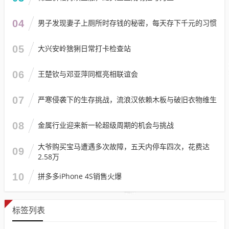
04
男子发现妻子上厕所时存钱的秘密，每天存下千元的习惯
05
大兴安岭猞猁日常打卡检查站
06
王楚钦与邓亚萍同框亮相联谊会
07
严寒侵袭下的生存挑战，流浪汉依赖木板与破旧衣物维生
08
金属行业迎来新一轮超级周期的机会与挑战
大爷购买宝马遭遇多次故障，五天内停车四次，花费达
09
2.58万
10
拼多多iPhone 4S销售火爆
标签列表