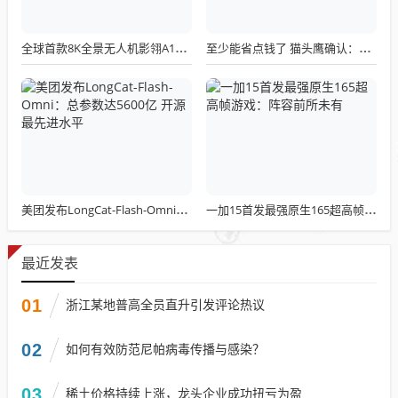
全球首款8K全景无人机影翎A1全球出货量突破三万，上市仅一个月！
至少能省点钱了 猫头鹰确认：现有LGA 1851散热器全面支持LGA 1954！
美团发布LongCat-Flash-Omni：总参数达5600亿 开源最先进水平
一加15首发最强原生165超高帧游戏：阵容前所未有
最近发表
01
浙江某地普高全员直升引发评论热议
02
如何有效防范尼帕病毒传播与感染？
03
稀土价格持续上涨，龙头企业成功扭亏为盈