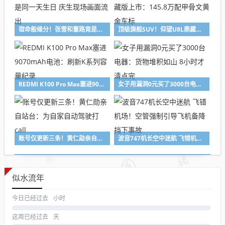
宿命般缘分！张雪和董路竟是同一天生日 庆生现场画面流出
顶级旗舰SUV！仰望U8L鼎藏版上市：145.8万配甲骨文黄金车标
REDMI K100 Pro Max塞进9070mAh电池：刷新K系列容量纪录
女子用漏洞0元买了3000台电器：货物堆积如山 8小时才清点完
账号仅更新三条！黄仁勋亲自站台：为自家自动驾驶打call
波音747机长空中迷航 飞错机场！空管强制引导飞机备降 挡下事故
似水流年
今日已经过去
小时
这周已经过去
天