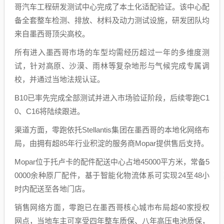
哥汽车工程研发测试中心完成了本土化适配验证。该中心配
备全套整车检测、排放、材料及动力测试设施，研发团队均
来自墨西哥顶尖高校。
所有进入墨西哥市场的车型均需经历超过一年的多维度测
试，针对高原、沙漠、雨林等复杂地形与气候完成专属调
校，并通过当地法规认证。
B10已率先完成全部测试并进入市场验证阶段，后续零跑C1
0、C16将陆续跟进。
渠道方面，零跑依托Stellantis集团在墨西哥的本地化网络布
局，由拥有超85年行业积淀的服务商Mopar提供售后支持。
Mopar位于托卢卡的配件配送中心占地45000平方米，常备5
0000余种原厂配件，基于智能化物流体系可实现24至48小
时内配送至各地门店。
销售网络方面，零跑已在墨西哥核心城市布局超40家授权
网点，当地车主可享受四年整车质保、八年高压电池质保，