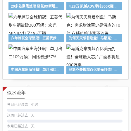
20多处熏黑处理 极氪8X新增曜夜套件：限时售5000元
4.28万 凯越ADV摩托800X硬汉上市：号称70%越野属性
六年蝉联全球销冠！五菱代步车销量破300万辆：宏光MINIEV扛了195万辆
为何天天想着崩盘！马斯克：需求增速至少是供应的10倍 存储价格该涨不该跌
中国汽车出海狂飙！单月出口109万辆：同比暴涨57%
马斯克豪掷超百亿美元打造！全球最大芯片厂面积将超900万平
似水流年
今日已经过去
小时
这周已经过去
天
本月已经过去
天