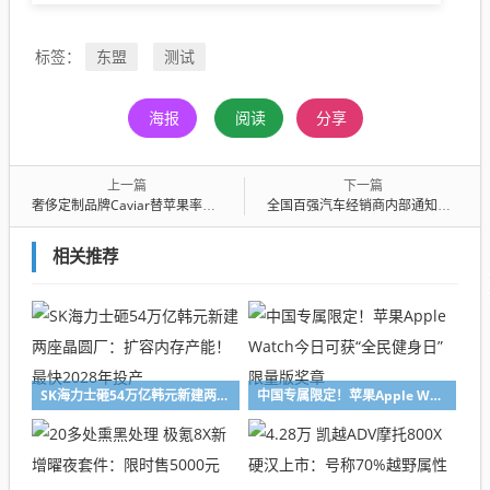
东盟
测试
标签：
海报
阅读
分享
上一篇
下一篇
奢侈定制品牌Caviar替苹果率先发布iPhone Ultra折叠机：售价10万起
全国百强汽车经销商内部通知曝光：亏损板块7月经理级以上全部0工资
相关推荐
SK海力士砸54万亿韩元新建两座晶圆厂：扩容内存产能！最快2028年投产
中国专属限定！苹果Apple Watch今日可获“全民健身日”限量版奖章