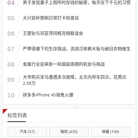
04
男子发现妻子上厕所时存钱的秘密，每天存下千元的习惯
05
大兴安岭猞猁日常打卡检查站
06
王楚钦与邓亚萍同框亮相联谊会
07
严寒侵袭下的生存挑战，流浪汉依赖木板与破旧衣物维生
08
金属行业迎来新一轮超级周期的机会与挑战
大爷购买宝马遭遇多次故障，五天内停车四次，花费达
09
2.58万
10
拼多多iPhone 4S销售火爆
标签列表
汽车
(57)
微软
(435)
销量
(109)