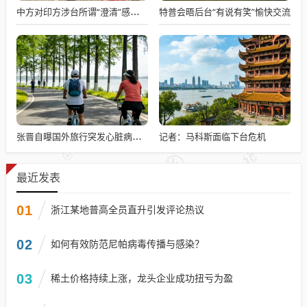
特普会晤后台“有说有笑”愉快交流
中方对印方涉台所谓“澄清”感到意外
记者：马科斯面临下台危机
张晋自曝国外旅行突发心脏病险丧命
最近发表
01
浙江某地普高全员直升引发评论热议
02
如何有效防范尼帕病毒传播与感染？
03
稀土价格持续上涨，龙头企业成功扭亏为盈