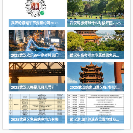
武汉轮渡端午节要预约吗2025
武汉玛雅海滩什么时候开园2025
2025武汉欢乐谷中高考特惠门票最新消息
武汉中高考考生专属优惠免费合集2025（持续更新中）
2025武汉入梅是几月几号？
2025武汉姚家山景区临时闭园公告
2025武昌区免费纳凉地方有哪些?
武汉洪山区纳凉点位置地址及电话号码一览表2025