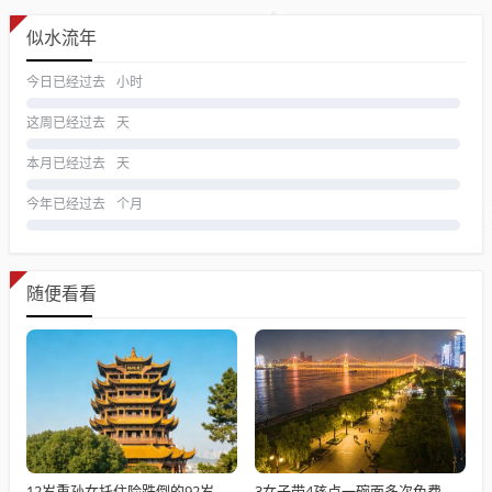
似水流年
今日已经过去
小时
这周已经过去
天
本月已经过去
天
今年已经过去
个月
随便看看
12岁重孙女托住险跌倒的92岁太爷爷
3女子带4孩点一碗面多次免费续面