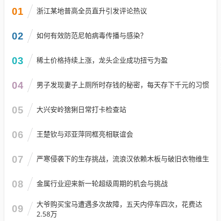
01
浙江某地普高全员直升引发评论热议
02
如何有效防范尼帕病毒传播与感染？
03
稀土价格持续上涨，龙头企业成功扭亏为盈
04
男子发现妻子上厕所时存钱的秘密，每天存下千元的习惯
05
大兴安岭猞猁日常打卡检查站
06
王楚钦与邓亚萍同框亮相联谊会
07
严寒侵袭下的生存挑战，流浪汉依赖木板与破旧衣物维生
08
金属行业迎来新一轮超级周期的机会与挑战
大爷购买宝马遭遇多次故障，五天内停车四次，花费达
09
2.58万