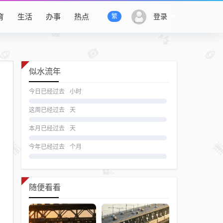
育
生活
办事
热点
登录
繁
似水流年
今日已经过去
小时
这周已经过去
天
本月已经过去
天
今年已经过去
个月
随便看看