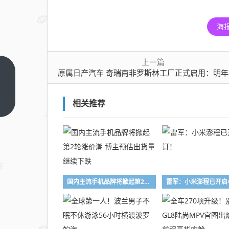
海
上一篇
原属日产汽车 奇瑞南非罗斯林工厂正式启用：明年年中
原属
日产
汽车
上一
相关推荐
篇
奇瑞
南非
罗斯
林工
厂正
式启
国内主流手机品牌将掀起第2轮涨价潮 博主预估出货量继续下跌
雷军：小米澎程已开启
用：
明年
年中