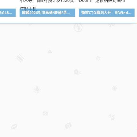
全车270项升级！别克新GL8陆尚MPV官图出炉：锦绣前程豪华座舱
麒麟2026对决高通/联通/苹果2nm新U！苹果、华为、小米等厂商9月预计发布20款旗舰手机
微软CTO脑洞大开：用Windows画图当显示器跑Doom！逐帧粘贴到画布