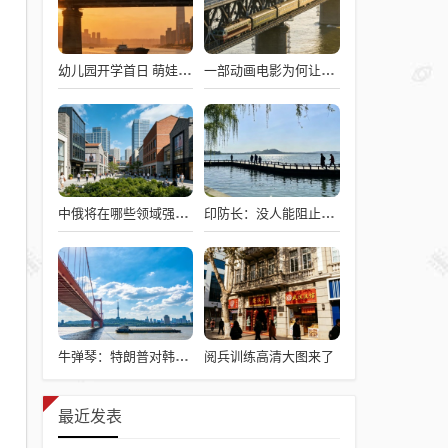
幼儿园开学首日 萌娃与爷爷难舍难分
一部动画电影为何让打工人集体破防
中俄将在哪些领域强化合作
印防长：没人能阻止我们成世界强国
阅兵训练高清大图来了
牛弹琴：特朗普对韩国提了非分要求
最近发表