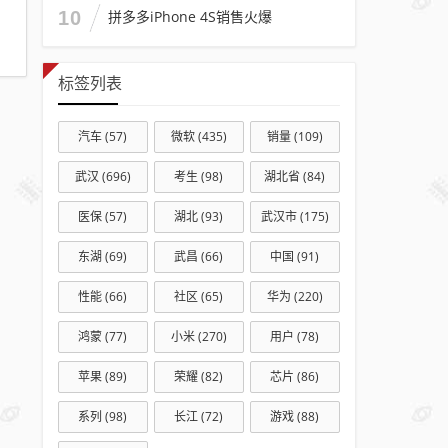
商卖
10
拼多多iPhone 4S销售火爆
一辆
亏七
标签列表
八万
汽车
(57)
微软
(435)
销量
(109)
武汉
(696)
考生
(98)
湖北省
(84)
医保
(57)
湖北
(93)
武汉市
(175)
东湖
(69)
武昌
(66)
中国
(91)
性能
(66)
社区
(65)
华为
(220)
鸿蒙
(77)
小米
(270)
用户
(78)
苹果
(89)
荣耀
(82)
芯片
(86)
系列
(98)
长江
(72)
游戏
(88)