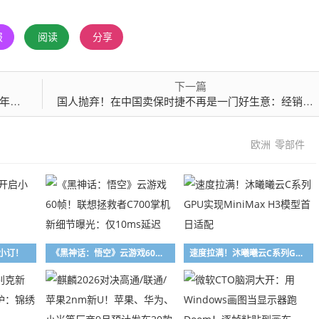
报
阅读
分享
下一篇
投产
国人抛弃！在中国卖保时捷不再是一门好生意：经销商卖一辆亏七八万
欧洲
零部件
小订！
《黑神话：悟空》云游戏60帧！联想拯救者C700掌机新细节曝光：仅10ms延迟
速度拉满！沐曦曦云C系列GPU实现MiniMax H3模型首日适配