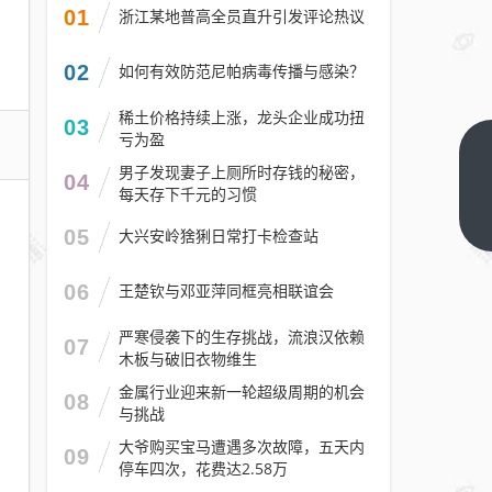
01
浙江某地普高全员直升引发评论热议
02
如何有效防范尼帕病毒传播与感染？
稀土价格持续上涨，龙头企业成功扭
03
亏为盈
国人
男子发现妻子上厕所时存钱的秘密，
04
抛
每天存下千元的习惯
弃！
下一
05
大兴安岭猞猁日常打卡检查站
篇
在中
国卖
06
王楚钦与邓亚萍同框亮相联谊会
保时
捷不
严寒侵袭下的生存挑战，流浪汉依赖
07
木板与破旧衣物维生
再是
一门
金属行业迎来新一轮超级周期的机会
08
与挑战
好生
意：
大爷购买宝马遭遇多次故障，五天内
09
停车四次，花费达2.58万
经销