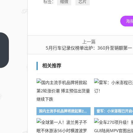
缩微
芯片
标签：
海
上一篇
5月
5月行车记录仪榜单出炉：360升至销额第一
行车
记录
上一
篇
相关推荐
仪榜
单出
炉：
360
升至
销额
国内主流手机品牌将掀起第2轮涨价潮 博主预估出货量继续下跌
雷军：小米澎程已开启
第一