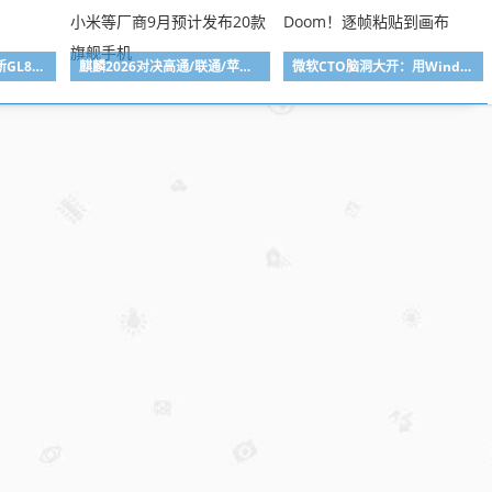
全车270项升级！别克新GL8陆尚MPV官图出炉：锦绣前程豪华座舱
麒麟2026对决高通/联通/苹果2nm新U！苹果、华为、小米等厂商9月预计发布20款旗舰手机
微软CTO脑洞大开：用Windows画图当显示器跑Doom！逐帧粘贴到画布