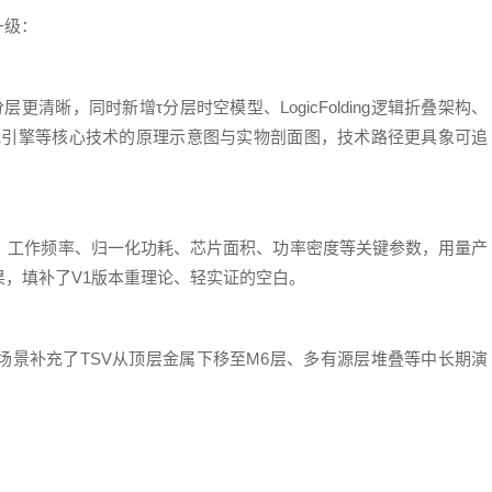
升级：
清晰，同时新增τ分层时空模型、LogicFolding逻辑折叠架构、
i-ONE光引擎等核心技术的原理示意图与实物剖面图，技术路径更具象可追
的电压、工作频率、归一化功耗、芯片面积、功率密度等关键参数，用量产
，填补了V1版本重理论、轻实证的空白。
场景补充了TSV从顶层金属下移至M6层、多有源层堆叠等中长期演