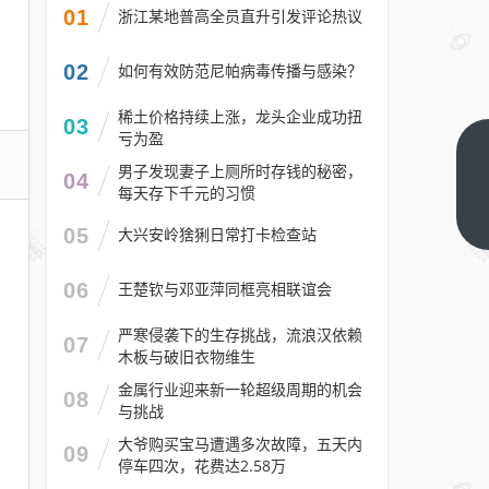
01
浙江某地普高全员直升引发评论热议
02
如何有效防范尼帕病毒传播与感染？
稀土价格持续上涨，龙头企业成功扭
03
亏为盈
1.55秒破
男子发现妻子上厕所时存钱的秘密，
04
百电动猛
每天存下千元的习惯
兽！
下一篇
05
大兴安岭猞猁日常打卡检查站
McMurtry
量产版单
06
王楚钦与邓亚萍同框亮相联谊会
座超跑官
图亮相：
严寒侵袭下的生存挑战，流浪汉依赖
07
木板与破旧衣物维生
902万起
金属行业迎来新一轮超级周期的机会
08
与挑战
大爷购买宝马遭遇多次故障，五天内
09
停车四次，花费达2.58万