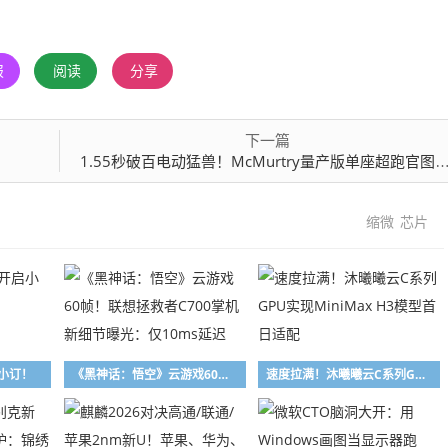
报
阅读
分享
下一篇
1.55秒破百电动猛兽！McMurtry量产版单座超跑官图亮相：902万起
缩微
芯片
小订！
《黑神话：悟空》云游戏60帧！联想拯救者C700掌机新细节曝光：仅10ms延迟
速度拉满！沐曦曦云C系列GPU实现MiniMax H3模型首日适配