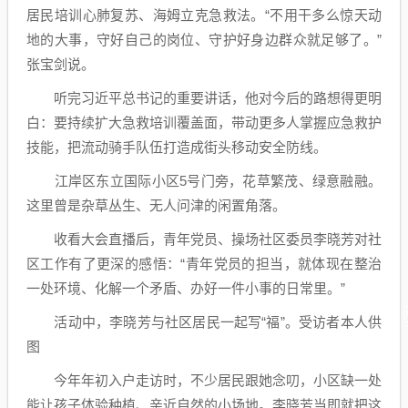
居民培训心肺复苏、海姆立克急救法。“不用干多么惊天动
地的大事，守好自己的岗位、守护好身边群众就足够了。”
张宝剑说。
听完习近平总书记的重要讲话，他对今后的路想得更明
白：要持续扩大急救培训覆盖面，带动更多人掌握应急救护
技能，把流动骑手队伍打造成街头移动安全防线。
江岸区东立国际小区5号门旁，花草繁茂、绿意融融。
这里曾是杂草丛生、无人问津的闲置角落。
收看大会直播后，青年党员、操场社区委员李晓芳对社
区工作有了更深的感悟：“青年党员的担当，就体现在整治
一处环境、化解一个矛盾、办好一件小事的日常里。”
活动中，李晓芳与社区居民一起写“福”。受访者本人供
图
今年年初入户走访时，不少居民跟她念叨，小区缺一处
能让孩子体验种植、亲近自然的小场地。李晓芳当即就把这