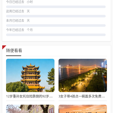
今日已经过去
小时
这周已经过去
天
本月已经过去
天
今年已经过去
个月
随便看看
12岁重孙女托住险跌倒的92岁太爷爷
3女子带4孩点一碗面多次免费续面