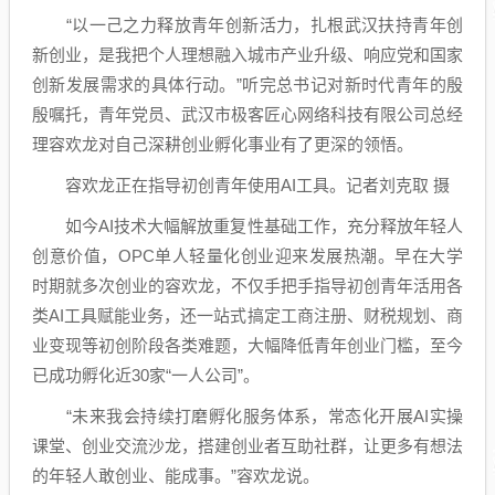
“以一己之力释放青年创新活力，扎根武汉扶持青年创
新创业，是我把个人理想融入城市产业升级、响应党和国家
创新发展需求的具体行动。”听完总书记对新时代青年的殷
殷嘱托，青年党员、武汉市极客匠心网络科技有限公司总经
理容欢龙对自己深耕创业孵化事业有了更深的领悟。
容欢龙正在指导初创青年使用AI工具。记者刘克取 摄
如今AI技术大幅解放重复性基础工作，充分释放年轻人
创意价值，OPC单人轻量化创业迎来发展热潮。早在大学
时期就多次创业的容欢龙，不仅手把手指导初创青年活用各
类AI工具赋能业务，还一站式搞定工商注册、财税规划、商
业变现等初创阶段各类难题，大幅降低青年创业门槛，至今
已成功孵化近30家“一人公司”。
“未来我会持续打磨孵化服务体系，常态化开展AI实操
课堂、创业交流沙龙，搭建创业者互助社群，让更多有想法
的年轻人敢创业、能成事。”容欢龙说。