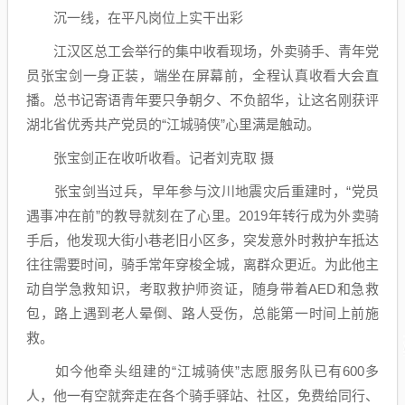
沉一线，在平凡岗位上实干出彩
江汉区总工会举行的集中收看现场，外卖骑手、青年党
员张宝剑一身正装，端坐在屏幕前，全程认真收看大会直
播。总书记寄语青年要只争朝夕、不负韶华，让这名刚获评
湖北省优秀共产党员的“江城骑侠”心里满是触动。
张宝剑正在收听收看。记者刘克取 摄
张宝剑当过兵，早年参与汶川地震灾后重建时，“党员
遇事冲在前”的教导就刻在了心里。2019年转行成为外卖骑
手后，他发现大街小巷老旧小区多，突发意外时救护车抵达
往往需要时间，骑手常年穿梭全城，离群众更近。为此他主
动自学急救知识，考取救护师资证，随身带着AED和急救
包，路上遇到老人晕倒、路人受伤，总能第一时间上前施
救。
如今他牵头组建的“江城骑侠”志愿服务队已有600多
人，他一有空就奔走在各个骑手驿站、社区，免费给同行、