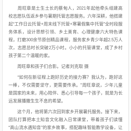
周旺章是土生土长的蔡甸人，2021年起他牵头组建高
校志愿队伍返乡参与暑期托管志愿服务。六年深耕，他搭建
起“工作日云托管+周末线下托管+寒暑假集中托管”全时段服
务体系，设计思想引领、乡土美育、心理健康六大特色课
程，打磨300余节原创精品课程，服务家乡青少年超2.5万人
次，志愿总时长突破2万小时。小小的托管课堂，成了乡村
孩子第二个温暖的家。
周旺章和孩子们合影。记者刘克取 摄
“如何在新征程上跑好历史的接力赛？我认为，跑好这
一棒，不仅需要坚守，更需要传承。”周旺章说，少年儿童
是国家的未来，用心陪伴、悉心引导每一个孩子，就是为长
远发展播撒生生不息的希望。
这个月，他将第六次回到家乡开展暑托服务。接下来，
团队打算把本土知音文化融入日常课堂，带着孩子们读懂
“高山流水遇知音”的家乡故事，搭配趣味智能教学设备，让