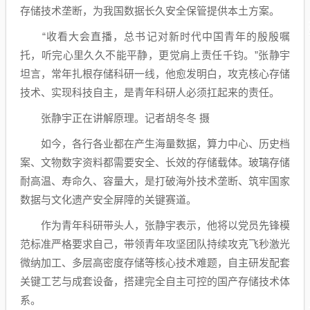
存储技术垄断，为我国数据长久安全保管提供本土方案。
“收看大会直播，总书记对新时代中国青年的殷殷嘱
托，听完心里久久不能平静，更觉肩上责任千钧。”张静宇
坦言，常年扎根存储科研一线，他愈发明白，攻克核心存储
技术、实现科技自主，是青年科研人必须扛起来的责任。
张静宇正在讲解原理。记者胡冬冬 摄
如今，各行各业都在产生海量数据，算力中心、历史档
案、文物数字资料都需要安全、长效的存储载体。玻璃存储
耐高温、寿命久、容量大，是打破海外技术垄断、筑牢国家
数据与文化遗产安全屏障的关键赛道。
作为青年科研带头人，张静宇表示，他将以党员先锋模
范标准严格要求自己，带领青年攻坚团队持续攻克飞秒激光
微纳加工、多层高密度存储等核心技术难题，自主研发配套
关键工艺与成套设备，搭建完全自主可控的国产存储技术体
系。