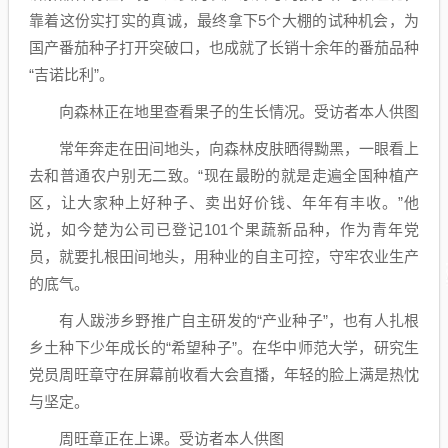
靠着这份实打实的真诚，最终拿下5个大棚的试种机会，为
国产番茄种子打开突破口，也成就了长销十余年的番茄品种
“吉诺比利”。
向森林正在地里查看果子的生长情况。受访者本人供图
常年奔走在田间地头，向森林皮肤晒得黝黑，一眼看上
去和普通农户别无二致。“现在最盼的就是走遍全国种植产
区，让大家种上好种子、卖出好价钱、年年有丰收。”他
说，如今楚为公司已登记101个果蔬新品种，作为青年党
员，就要扎根田间地头，用种业的自主可控，守牢农业生产
的底气。
有人跋涉乡野推广自主研发的“产业种子”，也有人扎根
乡土种下少年成长的“希望种子”。在华中师范大学，研究生
党员周旺章守在屏幕前收看大会直播，年轻的脸上满是热忱
与坚定。
周旺章正在上课。受访者本人供图