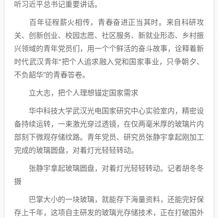
听习近平总书记重要讲话。
百年征程薪火相传，青春奋进正当其时。来自科研攻
关、创新创业、校园志愿、社区服务、新就业形态、乡村振
兴领域的青年党员们，用一个个鲜活的奋斗故事，诠释着新
时代武汉青年“把个人追求融入党和国家事业，只争朝夕、
不负韶华”的青春答卷。
立大志，把个人理想锚定国家需求
华中科技大学武汉光电国家研究中心实验室内，精密设
备持续运转，一束激光穿过透镜，在仅两毫米厚的玻璃片内
部刻下微观存储纹路。青年党员、研究员张静宇拿起刚加工
完成的玻璃圆盘，对着灯光轻轻转动。
张静宇拿起玻璃圆盘，对着灯光轻轻转动。记者胡冬冬
摄
巴掌大小的一块玻璃，就能存下海量资料，还能完好保
存上千年，这项自主研发的玻璃光存储技术，正在打破国外