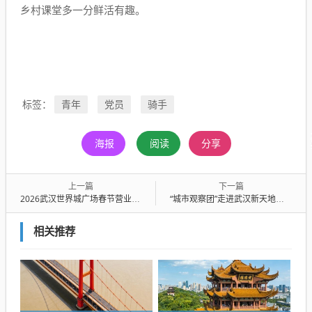
乡村课堂多一分鲜活有趣。
青年
党员
骑手
标签：
海报
阅读
分享
上一篇
下一篇
2026武汉世界城广场春节营业时间
“城市观察团”走进武汉新天地总部经济集聚区，从年纳税超17亿元的楼宇群看发展活力
相关推荐