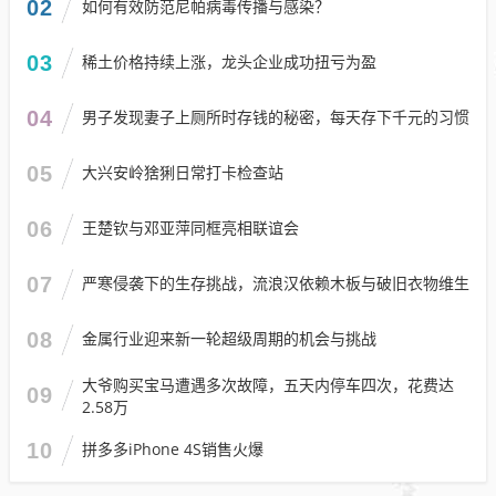
02
如何有效防范尼帕病毒传播与感染？
03
稀土价格持续上涨，龙头企业成功扭亏为盈
04
男子发现妻子上厕所时存钱的秘密，每天存下千元的习惯
05
大兴安岭猞猁日常打卡检查站
06
王楚钦与邓亚萍同框亮相联谊会
07
严寒侵袭下的生存挑战，流浪汉依赖木板与破旧衣物维生
08
金属行业迎来新一轮超级周期的机会与挑战
大爷购买宝马遭遇多次故障，五天内停车四次，花费达
09
2.58万
10
拼多多iPhone 4S销售火爆