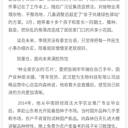
件事记在了工作本上，随后广泛征集改造想法，对接物业清
理杂物、平整场地，几番调整后敲定了“亲子共建绿色驿站”
的方案。3月，她带着十多个孩子和家长一同翻土、播种、
栽苗，把杂乱的角落改造成了居民家门口的共享小花园。
谈及未来，李晓芳没有豪言壮语，只觉得把每一件民生
小事办细办实，陪着居民慢慢变老就很好。
担重任，面向未来满腔热忱
“种业是农业的‘芯片’，要把饭碗牢牢端在自己手中，国
产良种是关键。”青年党员、武汉楚为生物科技有限公司战
略运营中心总监向森林说，他收看大会直播后，感觉自己前
进的方向更加清晰。
2014年，他从中南财经政法大学农业推广专业毕业
后，奔赴山东寿光开拓番茄种子市场。当时国外品种几乎垄
断市场，农户不肯冒险试种国产新品。向森林白天扎进大棚
讲解品种特性，晚上免费为农户家备考的孩子补习数理化，