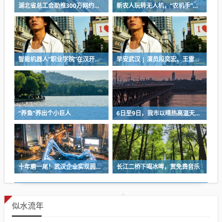
湖北省总工会助推300万网约车司机降佣金
新农人玩转无人机，“农机手”赛项最热门
智能机器人“职业学院”在汉开学，教材就是人类的一举一动
早安武汉 | 演员段奕宏、王雷，在武汉获聘
“养鱼”养出个小巨人
6日至9日，我市以晴热高温天气为主
十年磨一尾！武汉企业实现圆口铜鱼规模化繁育
长江二桥下喝冰啤，赏免费音乐
似水流年