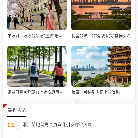
特普会晤后台“有说有笑”愉快交流
中方对印方涉台所谓“澄清”感到意外
记者：马科斯面临下台危机
张晋自曝国外旅行突发心脏病险丧命
最近发表
01
浙江某地普高全员直升引发评论热议