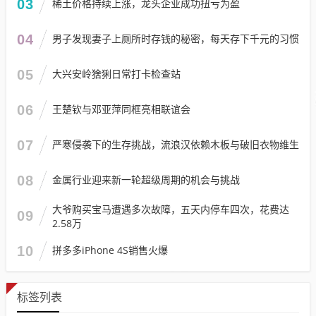
03
稀土价格持续上涨，龙头企业成功扭亏为盈
04
男子发现妻子上厕所时存钱的秘密，每天存下千元的习惯
05
大兴安岭猞猁日常打卡检查站
06
王楚钦与邓亚萍同框亮相联谊会
07
严寒侵袭下的生存挑战，流浪汉依赖木板与破旧衣物维生
08
金属行业迎来新一轮超级周期的机会与挑战
大爷购买宝马遭遇多次故障，五天内停车四次，花费达
09
2.58万
10
拼多多iPhone 4S销售火爆
标签列表