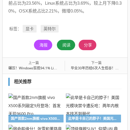
前占比为23.56%，Linux系统占比为3.69%，较上月下降0.3
0%，OSX系统占比2.21%，微增0.05%。
显卡
英特尔
标签：
海报
阅读
分享
上一篇
下一篇
碾压！Windows狂揽94.1% Linux仅剩3.69%
毕业30年历经6次人生低谷！李斌现身北大毕业典礼鼓励学弟学妹：唯有向内求索才能找到出路
相关推荐
国产首款2nm旗舰 vivo X500系列敲定9月登场：首发天玑9600 Pro
此举是卡自己的脖子！美国光模块禁令遭反呛：两年内根本找不到替代