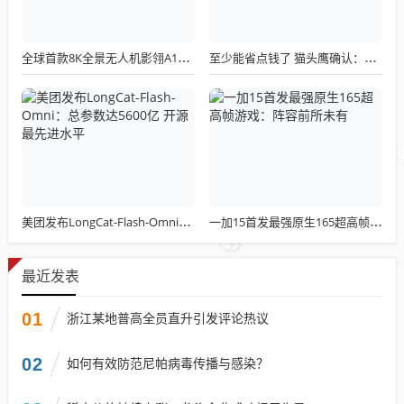
全球首款8K全景无人机影翎A1全球出货量突破三万，上市仅一个月！
至少能省点钱了 猫头鹰确认：现有LGA 1851散热器全面支持LGA 1954！
美团发布LongCat-Flash-Omni：总参数达5600亿 开源最先进水平
一加15首发最强原生165超高帧游戏：阵容前所未有
最近发表
01
浙江某地普高全员直升引发评论热议
02
如何有效防范尼帕病毒传播与感染？