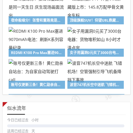
宿命般缘分！张雪和董路竟是同一天生日 庆生现场画面流出
顶级旗舰SUV！仰望U8L鼎藏版上市：145.8万配甲骨文黄金车标
REDMI K100 Pro Max塞进9070mAh电池：刷新K系列容量纪录
女子用漏洞0元买了3000台电器：货物堆积如山 8小时才清点完
账号仅更新三条！黄仁勋亲自站台：为自家自动驾驶打call
波音747机长空中迷航 飞错机场！空管强制引导飞机备降 挡下事故
似水流年
今日已经过去
小时
这周已经过去
天