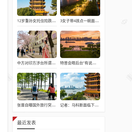
12岁重孙女托住险跌倒的92岁太爷爷
3女子带4孩点一碗面多次免费续面
中方对印方涉台所谓“澄清”感到意外
特普会晤后台“有说有笑”愉快交流
张晋自曝国外旅行突发心脏病险丧命
记者：马科斯面临下台危机
最近发表