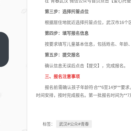
在"青春武汉"微信公众号首页点击【爱心托管
第三步：选择托管点位
根据居住地就近选择托管点位，武汉市16个
第四步：填写报名信息
2026
按要求填写儿童基本信息，包括姓名、年龄、
年武
第五步：提交报名
汉暑
上一
篇
假爱
确认信息无误后点击【提交】，完成报名。
心托
三、报名注意事项
管班
报名前需确认孩子年龄符合**6至14岁**要
免费
时间安排，按时完成报名。第一批报名时间为**7月6
吗
+费
用说
明
武汉#公众#青春
标签：