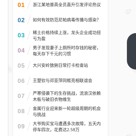
01
浙江某地普高全员直升引发评论热议
02
如何有效防范尼帕病毒传播与感染？
稀土价格持续上涨，龙头企业成功扭
03
亏为盈
2026
男子发现妻子上厕所时存钱的秘密，
04
武汉
每天存下千元的习惯
汉阳
下一
05
大兴安岭猞猁日常打卡检查站
篇
区钟
家村
06
王楚钦与邓亚萍同框亮相联谊会
一小
电脑
严寒侵袭下的生存挑战，流浪汉依赖
07
木板与破旧衣物维生
派位
招生
金属行业迎来新一轮超级周期的机会
08
与挑战
简章
大爷购买宝马遭遇多次故障，五天内
09
停车四次，花费达2.58万