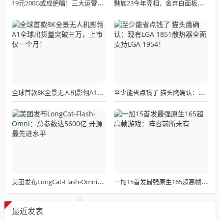
19元200G或成绝唱！三大运营商关停所有第三方渠道：被指变相涨价
魅族23今年亮相，舍弃白面板设计，白面板手机成绝版传统
全球首款8K全景无人机影翎A1全球出货量突破三万，上市仅一个月！
至少能省点钱了 猫头鹰确认：现有LGA 1851散热器全面支持LGA 1954！
美团发布LongCat-Flash-Omni：总参数达5600亿 开源最先进水平
一加15首发最强原生165超高帧游戏：阵容前所未有
最近发表