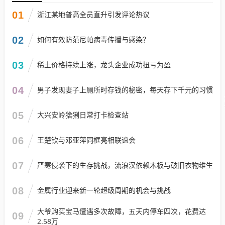
01
浙江某地普高全员直升引发评论热议
02
如何有效防范尼帕病毒传播与感染？
03
稀土价格持续上涨，龙头企业成功扭亏为盈
04
男子发现妻子上厕所时存钱的秘密，每天存下千元的习惯
05
大兴安岭猞猁日常打卡检查站
06
王楚钦与邓亚萍同框亮相联谊会
07
严寒侵袭下的生存挑战，流浪汉依赖木板与破旧衣物维生
08
金属行业迎来新一轮超级周期的机会与挑战
大爷购买宝马遭遇多次故障，五天内停车四次，花费达
09
2.58万