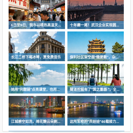
6日至9日，我市以晴热高温天气为主
十年磨一尾！武汉企业实现圆口铜鱼规模化繁育
长江二桥下喝冰啤，赏免费音乐
保利社区架空层“微更新”，杂物堆放区变身健身活动室
她用“问题链”点亮课堂，也用一份耐心等来孩子成长
隧道挖掘有了“国之重器 ”，全球首台掘爆机在武汉下线
江城碧空如洗，棉花糖云朵刷屏蓝天
这所军校的“兵娃娃”46载接力，守护盲人宿舍