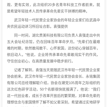
观、更有实效，此次组织20多名青年科技工作者前来，就
是希望年轻技术人员传承革命先辈实干拼搏的精神。
武汉年轻一代民营企业家协会的年轻企业家们在武昌中
央农民运动讲习所旧址合影。袁强提供
同一时间，湖北贯美科技有限公司负责人袁强走出中共
五大会址纪念馆，仍在回味百年革命岁月。“先辈们在最艰
难的时期，依然敢闯敢干、心怀家国，这份初心穿越百年，
依旧动人。”他说，企业将传承革命先辈敢闯实干的作风，
守住创业初心，在高质量发展中稳步前行。
记者了解到，袁强当天是随武汉市年轻一代民营企业家
协会前来。武汉市年轻一代民营企业家协会会长、永铭集团
有限公司总经理解聪介绍，协会在建党105周年之际组织的
这次红色研学活动，50个名额很快就报满了。他说：“我们
这一代创业者，成长于改革开放后的繁荣期，对革命先辈的
理想信念与家国情怀了解不如父辈深刻，希望通过实地研学