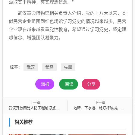
汲取实干精神，夯实理想信念。”
武汉革命博物馆相关负责人介绍，党的十八大以来，类
似民营企业组团到红色场馆学习党史的情况越来越多，民营
企业现在越来越看重党性教育，希望通过学习党史，坚定理
想信念、增强团队凝聚力。
武汉
武昌
先辈
标签：
海报
阅读
分享
上一篇
下一篇
武汉开放四处人防工程纳凉点，今年新增的这个还可打乒乓球
地砖、下水道、路灯杆破损，全部“水泥糊”，小区物业“一刀切”维修引发业主吐槽
相关推荐