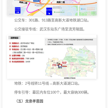
公交车：301路、913路至高新大道地铁湖口站。
公交接驳专线：武汉东站东广场至流芳陵园。
地铁：2号线转11号线→高新大道湖口站。
停车引导：墓区内车位100个，最大容纳300辆。
（五）龙泉孝恩园