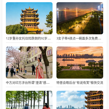
12岁重孙女托住险跌倒的92岁太爷爷
3女子带4孩点一碗面多次免费续面
特普会晤后台“有说有笑”愉快交流
中方对印方涉台所谓“澄清”感到意外