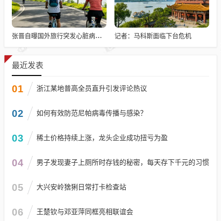
记者：马科斯面临下台危机
张晋自曝国外旅行突发心脏病险丧命
最近发表
01
浙江某地普高全员直升引发评论热议
02
如何有效防范尼帕病毒传播与感染？
03
稀土价格持续上涨，龙头企业成功扭亏为盈
04
男子发现妻子上厕所时存钱的秘密，每天存下千元的习惯
05
大兴安岭猞猁日常打卡检查站
06
王楚钦与邓亚萍同框亮相联谊会