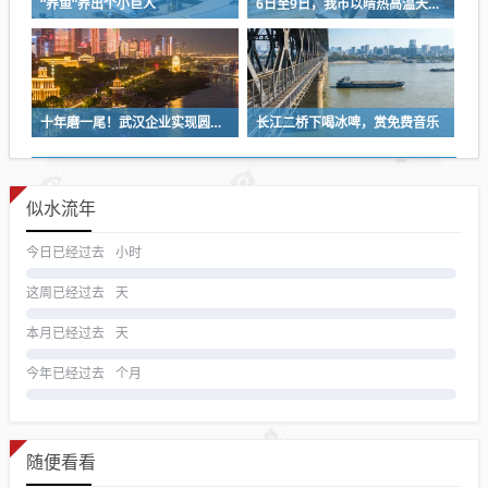
“养鱼”养出个小巨人
6日至9日，我市以晴热高温天气为主
十年磨一尾！武汉企业实现圆口铜鱼规模化繁育
长江二桥下喝冰啤，赏免费音乐
似水流年
今日已经过去
小时
这周已经过去
天
本月已经过去
天
今年已经过去
个月
随便看看