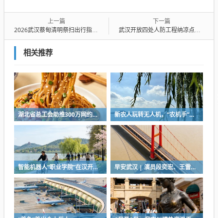
上一篇
下一篇
2026武汉蔡甸清明祭扫出行指南（管制措施+推荐路线）
武汉开放四处人防工程纳凉点，今年新增的这个还可打乒乓球
相关推荐
湖北省总工会助推300万网约车司机降佣金
新农人玩转无人机，“农机手”赛项最热门
智能机器人“职业学院”在汉开学，教材就是人类的一举一动
早安武汉 | 演员段奕宏、王雷，在武汉获聘