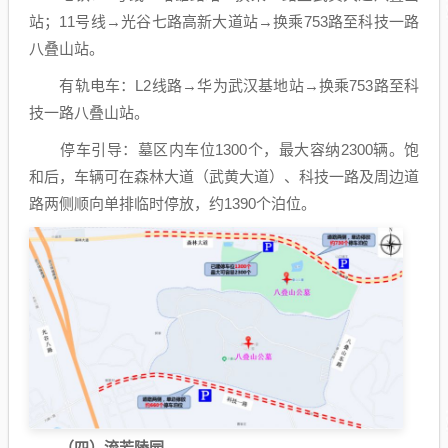
站；11号线→光谷七路高新大道站→换乘753路至科技一路
八叠山站。
有轨电车：L2线路→华为武汉基地站→换乘753路至科
技一路八叠山站。
停车引导：墓区内车位1300个，最大容纳2300辆。饱
和后，车辆可在森林大道（武黄大道）、科技一路及周边道
路两侧顺向单排临时停放，约1390个泊位。
（四）流芳陵园