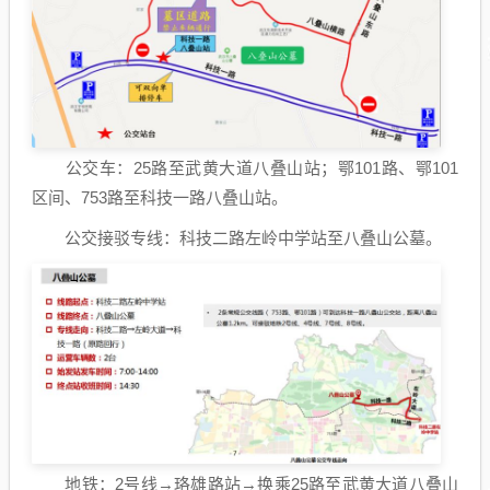
公交车：25路至武黄大道八叠山站；鄂101路、鄂101
区间、753路至科技一路八叠山站。
公交接驳专线：科技二路左岭中学站至八叠山公墓。
地铁：2号线→珞雄路站→换乘25路至武黄大道八叠山