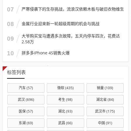
07
严寒侵袭下的生存挑战，流浪汉依赖木板与破旧衣物维生
08
金属行业迎来新一轮超级周期的机会与挑战
大爷购买宝马遭遇多次故障，五天内停车四次，花费达
09
2.58万
10
拼多多iPhone 4S销售火爆
标签列表
汽车
(57)
微软
(435)
销量
(109)
武汉
(696)
考生
(98)
湖北省
(84)
医保
(57)
湖北
(93)
武汉市
(175)
东湖
(69)
武昌
(66)
中国
(91)