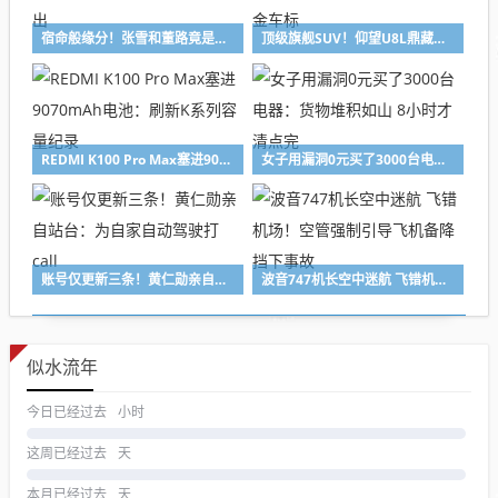
宿命般缘分！张雪和董路竟是同一天生日 庆生现场画面流出
顶级旗舰SUV！仰望U8L鼎藏版上市：145.8万配甲骨文黄金车标
REDMI K100 Pro Max塞进9070mAh电池：刷新K系列容量纪录
女子用漏洞0元买了3000台电器：货物堆积如山 8小时才清点完
账号仅更新三条！黄仁勋亲自站台：为自家自动驾驶打call
波音747机长空中迷航 飞错机场！空管强制引导飞机备降 挡下事故
似水流年
今日已经过去
小时
这周已经过去
天
本月已经过去
天