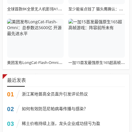
全球首款8K全景无人机影翎A1全球出货量突破三万，上市仅一个月！
至少能省点钱了 猫头鹰确认：现有LGA 1851散热器全面支持LGA 1954！
美团发布LongCat-Flash-Omni：总参数达5600亿 开源最先进水平
一加15首发最强原生165超高帧游戏：阵容前所未有
最近发表
01
浙江某地普高全员直升引发评论热议
02
如何有效防范尼帕病毒传播与感染？
03
稀土价格持续上涨，龙头企业成功扭亏为盈