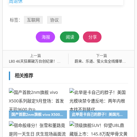
互联网
协议
标签：
海报
阅读
分享
上一篇
下一篇
L80 46天狂飙破万台创纪录！乐道6月交付11,743台 大涨超8成
蔚来、乐道、萤火虫全线爆单！蔚来6月交付40,597台 创年内新高
相关推荐
国产首款2nm旗舰 vivo X500系列敲定9月登场：首发天玑9600 Pro
此举是卡自己的脖子！美国光模块禁令遭反呛：两年内根本找不到替代