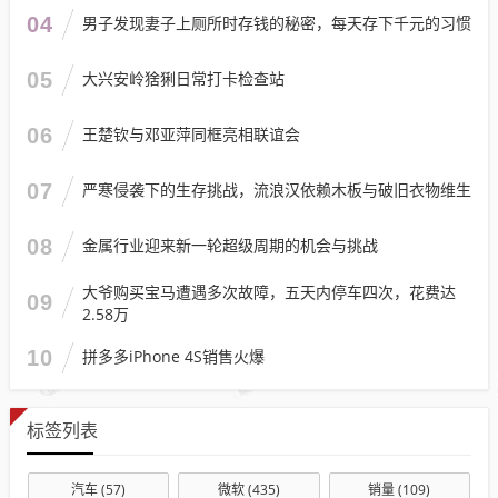
04
男子发现妻子上厕所时存钱的秘密，每天存下千元的习惯
05
大兴安岭猞猁日常打卡检查站
06
王楚钦与邓亚萍同框亮相联谊会
07
严寒侵袭下的生存挑战，流浪汉依赖木板与破旧衣物维生
08
金属行业迎来新一轮超级周期的机会与挑战
大爷购买宝马遭遇多次故障，五天内停车四次，花费达
09
2.58万
10
拼多多iPhone 4S销售火爆
标签列表
汽车
(57)
微软
(435)
销量
(109)