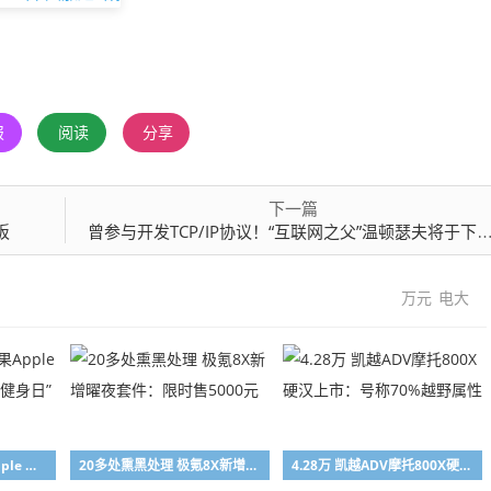
报
阅读
分享
下一篇
板
曾参与开发TCP/IP协议！“互联网之父”温顿瑟夫将于下周退休
万元
电大
中国专属限定！苹果Apple Watch今日可获“全民健身日”限量版奖章
20多处熏黑处理 极氪8X新增曜夜套件：限时售5000元
4.28万 凯越ADV摩托800X硬汉上市：号称70%越野属性