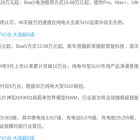
8万元起，BaaS电池租用方式15.68万元起，提供Pro、Max+、Ultr
场认可，46天破万的速度在纯电大五座SUV品类中尚无先例。
8万元起，BaaS方式13.58万元起。新车搭载蔚来旗舰智能科技，首次
自2024年9月上市以来累计突破10万台，纯电中型SUV市场产品净满意度
付近6万台，稳居30万纯电大型SUV销冠。
片神玑NX9031和蔚来世界模型NWM，行业首次将全球旗舰级智能
03座，其中换电站3,927座、充电站5,076座、充电桩29,255根，
建设规模均居行业首位。