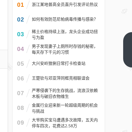
01
浙江某地普高全员直升引发评论热议
02
如何有效防范尼帕病毒传播与感染？
稀土价格持续上涨，龙头企业成功扭
03
亏为盈
曾参
男子发现妻子上厕所时存钱的秘密，
04
与开
每天存下千元的习惯
发
下一篇
05
大兴安岭猞猁日常打卡检查站
TCP/IP
协
06
王楚钦与邓亚萍同框亮相联谊会
议！
“互联
严寒侵袭下的生存挑战，流浪汉依赖
07
木板与破旧衣物维生
网之
父”温
金属行业迎来新一轮超级周期的机会
08
与挑战
顿瑟
夫将
大爷购买宝马遭遇多次故障，五天内
09
停车四次，花费达2.58万
于下