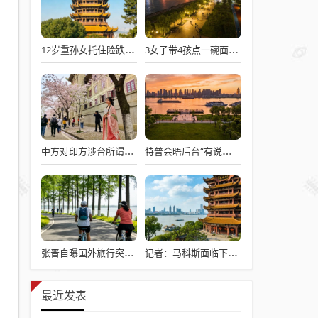
12岁重孙女托住险跌倒的92岁太爷爷
3女子带4孩点一碗面多次免费续面
中方对印方涉台所谓“澄清”感到意外
特普会晤后台“有说有笑”愉快交流
张晋自曝国外旅行突发心脏病险丧命
记者：马科斯面临下台危机
最近发表