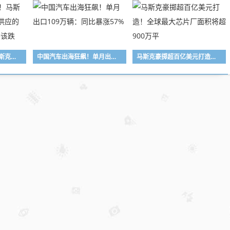
为何天天想着崩盘！马斯克：需求增速至少是供应的10倍 存储价格该涨不该跌
中国汽车出海狂飙！单月出口109万辆：同比暴涨57%
马斯克豪掷超百亿美元打造！全球最大芯片厂面积将超900万平