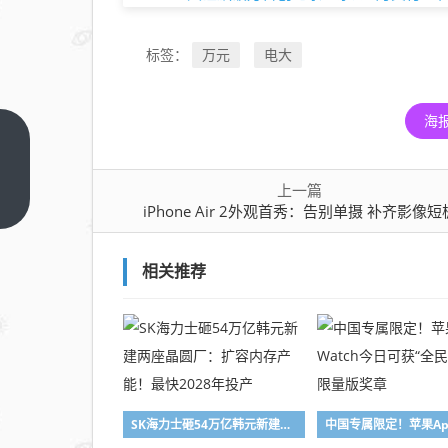
万元
电大
标签：
海
iPhone
Air 2外
上一篇
观首
上一篇
iPhone Air 2外观首秀：告别单摄 补齐影像短
秀：告
别单摄
相关推荐
补齐影
像短板
SK海力士砸54万亿韩元新建两座晶圆厂：扩容内存产能！最快2028年投产