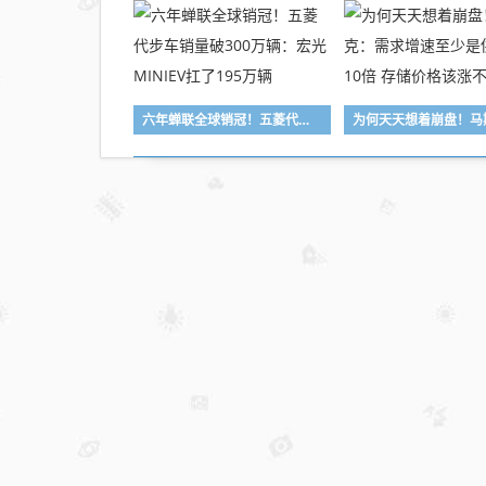
六年蝉联全球销冠！五菱代步车销量破300万辆：宏光MINIEV扛了195万辆