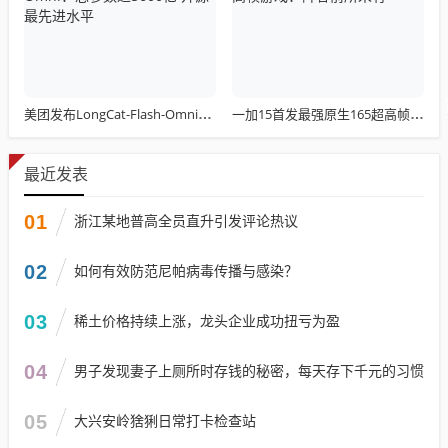
美团发布LongCat-Flash-Omni：总参数达5600亿 开源最先进水平
一加15首发最强原生165超高帧游戏：阵容前所未有
最近发表
01
浙江某地普高全员直升引发评论热议
02
如何有效防范尼帕病毒传播与感染？
03
稀土价格持续上涨，龙头企业成功扭亏为盈
04
男子发现妻子上厕所时存钱的秘密，每天存下千元的习惯
05
大兴安岭猞猁日常打卡检查站