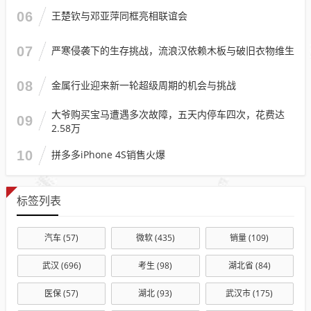
06
王楚钦与邓亚萍同框亮相联谊会
07
严寒侵袭下的生存挑战，流浪汉依赖木板与破旧衣物维生
08
金属行业迎来新一轮超级周期的机会与挑战
大爷购买宝马遭遇多次故障，五天内停车四次，花费达
09
2.58万
10
拼多多iPhone 4S销售火爆
标签列表
汽车
(57)
微软
(435)
销量
(109)
武汉
(696)
考生
(98)
湖北省
(84)
医保
(57)
湖北
(93)
武汉市
(175)