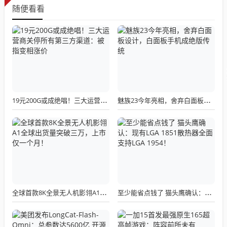
随便看看
19元200G或成绝唱！三大运营商关停所有第三方渠道：被指变相涨价
魅族23今年亮相，舍弃白面板设计，白面板手机成绝版传统
全球首款8K全景无人机影翎A1全球出货量突破三万，上市仅一个月！
至少能省点钱了 猫头鹰确认：现有LGA 1851散热器全面支持LGA 1954！