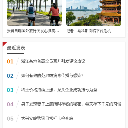
记者：马科斯面临下台危机
张晋自曝国外旅行突发心脏病险丧命
最近发表
01
浙江某地普高全员直升引发评论热议
02
如何有效防范尼帕病毒传播与感染？
03
稀土价格持续上涨，龙头企业成功扭亏为盈
04
男子发现妻子上厕所时存钱的秘密，每天存下千元的习惯
05
大兴安岭猞猁日常打卡检查站