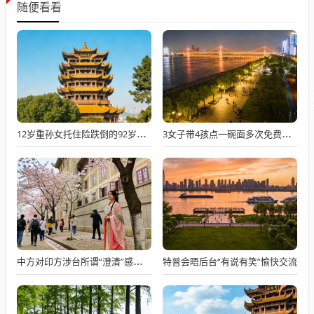
随便看看
12岁重孙女托住险跌倒的92岁太爷爷
3女子带4孩点一碗面多次免费续面
特普会晤后台“有说有笑”愉快交流
中方对印方涉台所谓“澄清”感到意外