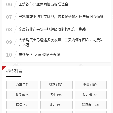
06
王楚钦与邓亚萍同框亮相联谊会
07
严寒侵袭下的生存挑战，流浪汉依赖木板与破旧衣物维生
08
金属行业迎来新一轮超级周期的机会与挑战
大爷购买宝马遭遇多次故障，五天内停车四次，花费达
09
2.58万
10
拼多多iPhone 4S销售火爆
标签列表
汽车
(57)
微软
(435)
销量
(109)
武汉
(696)
考生
(98)
湖北省
(84)
医保
(57)
湖北
(93)
武汉市
(175)