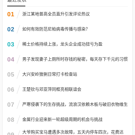
01
浙江某地普高全员直升引发评论热议
02
如何有效防范尼帕病毒传播与感染？
03
稀土价格持续上涨，龙头企业成功扭亏为盈
04
男子发现妻子上厕所时存钱的秘密，每天存下千元的习惯
05
大兴安岭猞猁日常打卡检查站
06
王楚钦与邓亚萍同框亮相联谊会
07
严寒侵袭下的生存挑战，流浪汉依赖木板与破旧衣物维生
08
金属行业迎来新一轮超级周期的机会与挑战
大爷购买宝马遭遇多次故障，五天内停车四次，花费达
09