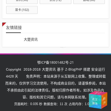
显卡
(102)
友情链接
大楚资讯
鄂ICP备18001482号-21
大楚资讯
Z-BlogPHP
Copyright
2018-2018
基于
搭建 安全运行
4428
天
免责声明：本站来源于从互联网上收集、整理或转载
而来的，仅供学习交流使用，不构成商业目的，请谨慎参阅，本站
不承担由此引起的法律责任。版权归原作者所有，如涉及作品内
武汉挺住
加油
中
国
容、版权和其它问题，请与本网联系处理。
湖
北
加
武汉
中国
加
油
油
加油
页面耗时：0.035 秒
数据查询：11 次
占用内存：1.06 MB
加油
中国