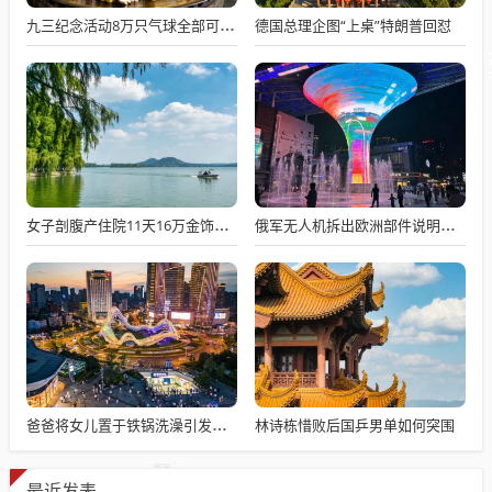
德国总理企图“上桌”特朗普回怼
九三纪念活动8万只气球全部可降解
女子剖腹产住院11天16万金饰被偷
俄军无人机拆出欧洲部件说明什么
林诗栋惜败后国乒男单如何突围
爸爸将女儿置于铁锅洗澡引发争议，生死攸关的选择
最近发表