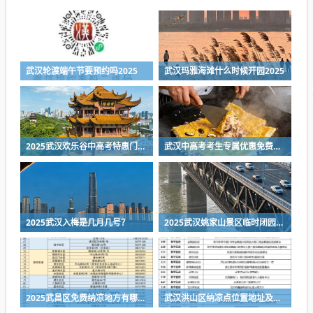
武汉轮渡端午节要预约吗2025
武汉玛雅海滩什么时候开园2025
2025武汉欢乐谷中高考特惠门票最新消息
武汉中高考考生专属优惠免费合集2025（持续更新中）
2025武汉入梅是几月几号？
2025武汉姚家山景区临时闭园公告
2025武昌区免费纳凉地方有哪些?
武汉洪山区纳凉点位置地址及电话号码一览表2025