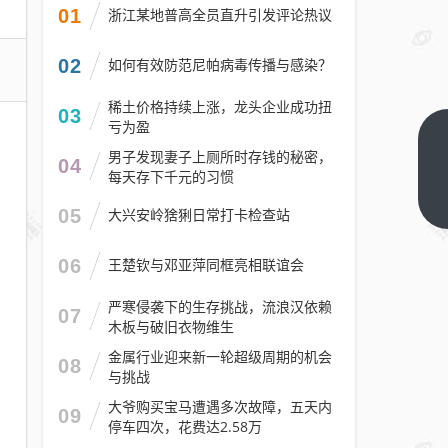
01
浙江某地普高全员直升引发评论热议
02
如何有效防范尼帕病毒传播与感染？
稀土价格持续上涨，龙头企业成功扭
03
亏为盈
韩红
男子发现妻子上厕所时存钱的秘密，
04
为冯
每天存下千元的习惯
小刚
下一
05
大兴安岭猞猁日常打卡检查站
篇
新片
站台
06
王楚钦与邓亚萍同框亮相联谊会
发表
言论
严寒侵袭下的生存挑战，流浪汉依赖
07
木板与破旧衣物维生
引争
议
金属行业迎来新一轮超级周期的机会
08
与挑战
本人
道
大爷购买宝马遭遇多次故障，五天内
09
停车四次，花费达2.58万
歉：