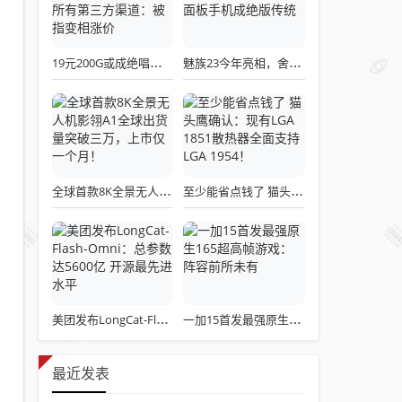
19元200G或成绝唱！三大运营商关停所有第三方渠道：被指变相涨价
魅族23今年亮相，舍弃白面板设计，白面板手机成绝版传统
全球首款8K全景无人机影翎A1全球出货量突破三万，上市仅一个月！
至少能省点钱了 猫头鹰确认：现有LGA 1851散热器全面支持LGA 1954！
美团发布LongCat-Flash-Omni：总参数达5600亿 开源最先进水平
一加15首发最强原生165超高帧游戏：阵容前所未有
最近发表