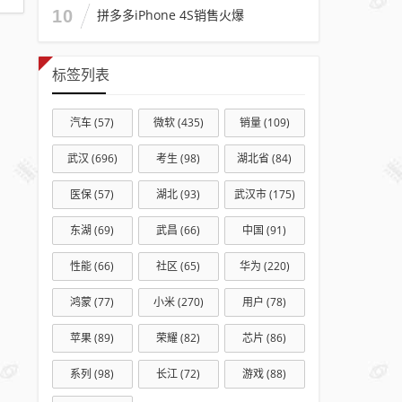
已泣
10
拼多多iPhone 4S销售火爆
不成
声
标签列表
即日
起退
汽车
(57)
微软
(435)
销量
(109)
出公
益行
武汉
(696)
考生
(98)
湖北省
(84)
业
医保
(57)
湖北
(93)
武汉市
(175)
东湖
(69)
武昌
(66)
中国
(91)
性能
(66)
社区
(65)
华为
(220)
鸿蒙
(77)
小米
(270)
用户
(78)
苹果
(89)
荣耀
(82)
芯片
(86)
系列
(98)
长江
(72)
游戏
(88)