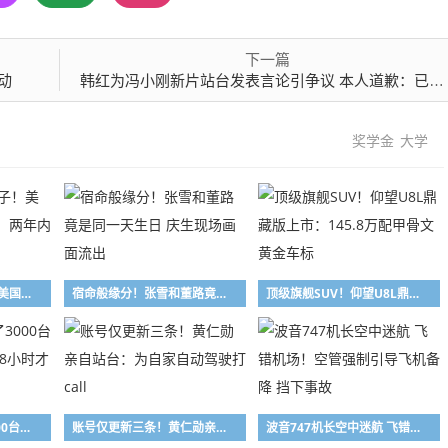
下一篇
动
韩红为冯小刚新片站台发表言论引争议 本人道歉：已泣不成声 即日起退出公益行业
奖学金
大学
此举是卡自己的脖子！美国光模块禁令遭反呛：两年内根本找不到替代
宿命般缘分！张雪和董路竟是同一天生日 庆生现场画面流出
顶级旗舰SUV！仰望U8L鼎藏版上市：145.8万配甲骨文黄金车标
女子用漏洞0元买了3000台电器：货物堆积如山 8小时才清点完
账号仅更新三条！黄仁勋亲自站台：为自家自动驾驶打call
波音747机长空中迷航 飞错机场！空管强制引导飞机备降 挡下事故