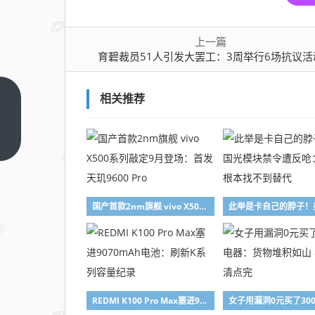
上一篇
育碧裁员51人引发大罢工：3周举行6场抗议活
相关推荐
育碧
裁员
51
上一
篇
人引
发大
罢
国产首款2nm旗舰 vivo X500系列敲定9月登场：首发天玑9600 Pro
工：
3周
举行
6场
抗议
REDMI K100 Pro Max塞进9070mAh电池：刷新K系列容量纪录
活动