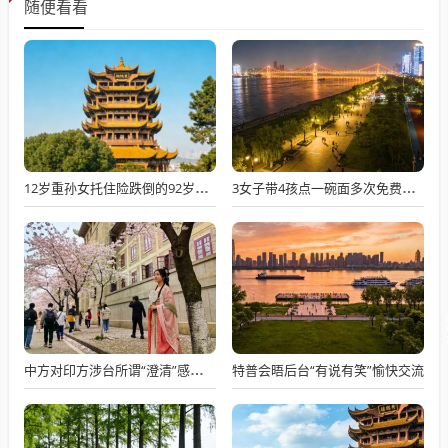
随便看看
12岁重孙女托住险跌倒的92岁太爷爷
3女子带4孩点一碗面多次免费续面
特普会晤后台“有说有笑”愉快交流
中方对印方涉台所谓“澄清”感到意外