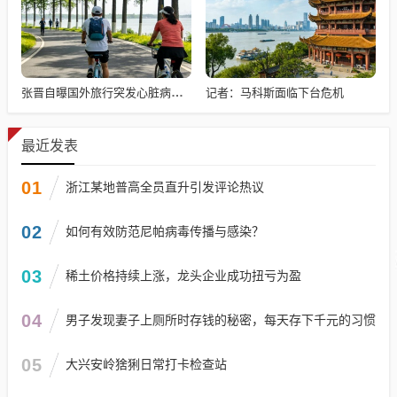
记者：马科斯面临下台危机
张晋自曝国外旅行突发心脏病险丧命
最近发表
01
浙江某地普高全员直升引发评论热议
02
如何有效防范尼帕病毒传播与感染？
03
稀土价格持续上涨，龙头企业成功扭亏为盈
04
男子发现妻子上厕所时存钱的秘密，每天存下千元的习惯
05
大兴安岭猞猁日常打卡检查站