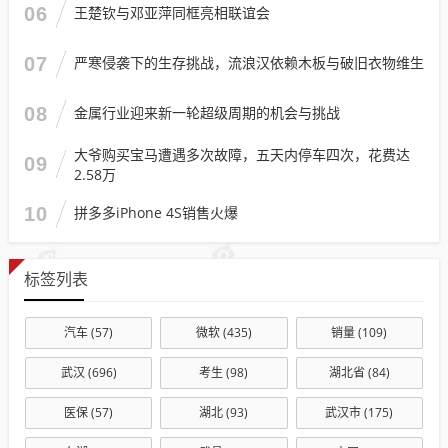
06
王楚钦与邓亚萍同框亮相联谊会
07
严寒侵袭下的生存挑战，流浪汉依赖木板与破旧衣物维生
08
金属行业迎来新一轮超级周期的机会与挑战
大爷购买宝马遭遇多次故障，五天内停车四次，花费达
09
2.58万
10
拼多多iPhone 4S销售火爆
标签列表
汽车
(57)
微软
(435)
销量
(109)
武汉
(696)
考生
(98)
湖北省
(84)
医保
(57)
湖北
(93)
武汉市
(175)