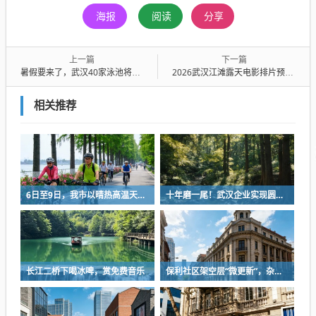
海报
阅读
分享
上一篇
下一篇
暑假要来了，武汉40家泳池将免费开放
2026武汉江滩露天电影排片预告（6.22-6.28）
相关推荐
6日至9日，我市以晴热高温天气为主
十年磨一尾！武汉企业实现圆口铜鱼规模化繁育
长江二桥下喝冰啤，赏免费音乐
保利社区架空层“微更新”，杂物堆放区变身健身活动室