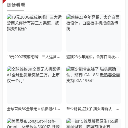
随便看看
19元200G或成绝唱！三大运营商关停所有第三方渠道：被指变相涨价
魅族23今年亮相，舍弃白面板设计，白面板手机成绝版传统
全球首款8K全景无人机影翎A1全球出货量突破三万，上市仅一个月！
至少能省点钱了 猫头鹰确认：现有LGA 1851散热器全面支持LGA 1954！