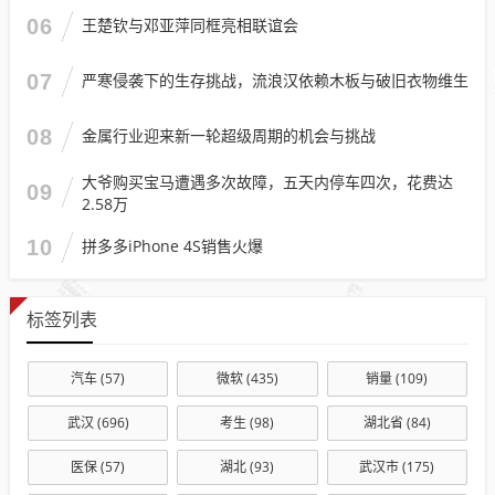
06
王楚钦与邓亚萍同框亮相联谊会
07
严寒侵袭下的生存挑战，流浪汉依赖木板与破旧衣物维生
08
金属行业迎来新一轮超级周期的机会与挑战
大爷购买宝马遭遇多次故障，五天内停车四次，花费达
09
2.58万
10
拼多多iPhone 4S销售火爆
标签列表
汽车
(57)
微软
(435)
销量
(109)
武汉
(696)
考生
(98)
湖北省
(84)
医保
(57)
湖北
(93)
武汉市
(175)