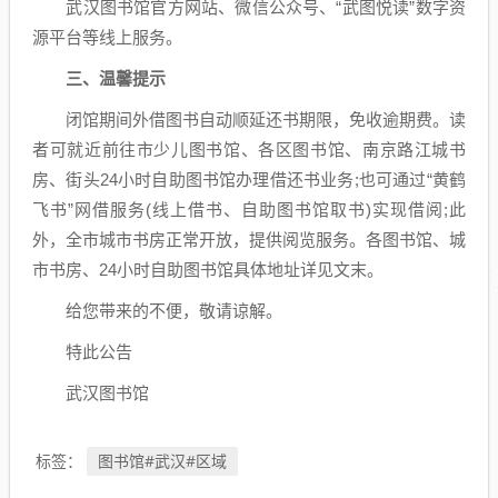
武汉图书馆官方网站、微信公众号、“武图悦读”数字资
源平台等线上服务。
三、温馨提示
闭馆期间外借图书自动顺延还书期限，免收逾期费。读
者可就近前往市少儿图书馆、各区图书馆、南京路江城书
房、街头24小时自助图书馆办理借还书业务;也可通过“黄鹤
飞书”网借服务(线上借书、自助图书馆取书)实现借阅;此
外，全市城市书房正常开放，提供阅览服务。各图书馆、城
市书房、24小时自助图书馆具体地址详见文末。
给您带来的不便，敬请谅解。
特此公告
武汉图书馆
图书馆#武汉#区域
标签：