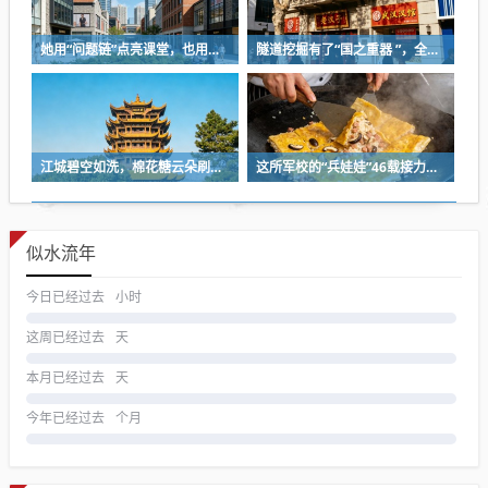
她用“问题链”点亮课堂，也用一份耐心等来孩子成长
隧道挖掘有了“国之重器 ”，全球首台掘爆机在武汉下线
江城碧空如洗，棉花糖云朵刷屏蓝天
这所军校的“兵娃娃”46载接力，守护盲人宿舍
似水流年
今日已经过去
小时
这周已经过去
天
本月已经过去
天
今年已经过去
个月