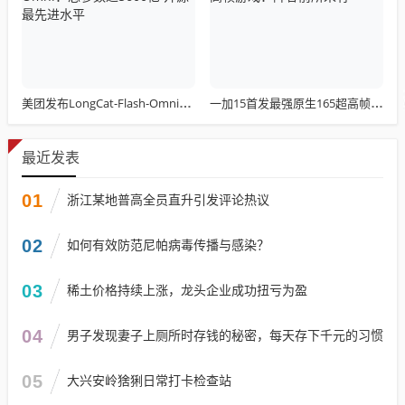
美团发布LongCat-Flash-Omni：总参数达5600亿 开源最先进水平
一加15首发最强原生165超高帧游戏：阵容前所未有
最近发表
01
浙江某地普高全员直升引发评论热议
02
如何有效防范尼帕病毒传播与感染？
03
稀土价格持续上涨，龙头企业成功扭亏为盈
04
男子发现妻子上厕所时存钱的秘密，每天存下千元的习惯
05
大兴安岭猞猁日常打卡检查站