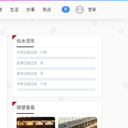
育
生活
办事
热点
登录
繁
似水流年
今日已经过去
小时
这周已经过去
天
本月已经过去
天
今年已经过去
个月
随便看看