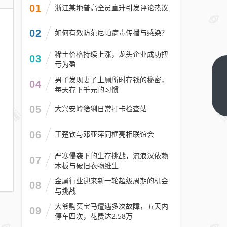
01
浙江某地普高全员直升引发评论热议
02
如何有效防范尼帕病毒传播与感染？
稀土价格持续上涨，龙头企业成功扭
03
亏为盈
暑假
男子发现妻子上厕所时存钱的秘密，
04
要来
每天存下千元的习惯
了，
下一
05
大兴安岭猞猁日常打卡检查站
篇
武汉
40
06
王楚钦与邓亚萍同框亮相联谊会
家泳
池将
严寒侵袭下的生存挑战，流浪汉依赖
07
木板与破旧衣物维生
免费
开放
金属行业迎来新一轮超级周期的机会
08
与挑战
大爷购买宝马遭遇多次故障，五天内
09
停车四次，花费达2.58万