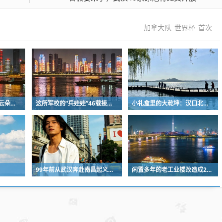
加拿大队
世界杯
首次
江城碧空如洗，棉花糖云朵刷屏蓝天
这所军校的“兵娃娃”46载接力，守护盲人宿舍
小礼盒里的大乾坤：汉口北伴手礼经济折射中国消费新脉动
99年前从武汉奔赴南昌起义前线，烈士蒋作舟魂归故里
闲置多年的老工业楼改造成200多套年轻人欢迎的公寓房