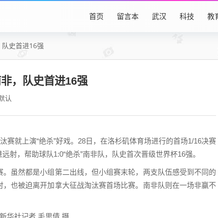
首页
留言本
武汉
科技
教
，队史首进16强
非，队史首进16强
默认
就上演“绝杀”好戏。28日，在洛杉矶体育场进行的首场1/16决赛
射，帮助球队1:0“绝杀”南非队，队史首次晋级世界杯16强。
。虽然都是小组第二出线，但小组赛末轮，两支队伍感受到不同的
时，也被迫离开加拿大征战淘汰赛首场比赛。南非队则在一场非赢不
华社记者 毛思倩 摄