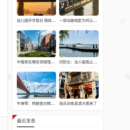
幼儿园开学首日 萌娃与爷爷难舍难分
一部动画电影为何让打工人集体破防
中俄将在哪些领域强化合作
印防长：没人能阻止我们成世界强国
阅兵训练高清大图来了
牛弹琴：特朗普对韩国提了非分要求
最近发表