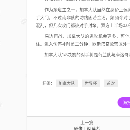
作为东道主之一，加拿大队虽然在身价上远高
手大门，不过南非队的防线固若金汤，频频令对
混乱，但几次攻门都被对手封堵。双方上半场0:0
易边再战，加拿大队的进攻机会更多，可他们
住。进入伤停补时第二分钟，欧斯塔奇欧禁区外一脚
加拿大队1/8决赛的对手将是荷兰队与摩洛哥
加拿大队
世界杯
首次
标签：
海
上一篇
影像丨阅读者