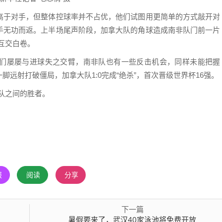
于对手，但整体控球率并不占优，他们试图用更简单的方式敲开对
手无功而返。上半场尾声阶段，加拿大队的角球造成南非队门前一片
互交白卷。
屡屡与进球失之交臂，南非队也有一些反击机会，同样未能把握
远射打破僵局，加拿大队1:0完成“绝杀”，首次晋级世界杯16强。
队之间的胜者。
报
阅读
分享
下一篇
暑假要来了，武汉40家泳池将免费开放