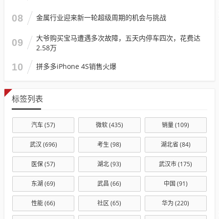
08
金属行业迎来新一轮超级周期的机会与挑战
大爷购买宝马遭遇多次故障，五天内停车四次，花费达
09
2.58万
10
拼多多iPhone 4S销售火爆
标签列表
汽车
(57)
微软
(435)
销量
(109)
武汉
(696)
考生
(98)
湖北省
(84)
医保
(57)
湖北
(93)
武汉市
(175)
东湖
(69)
武昌
(66)
中国
(91)
性能
(66)
社区
(65)
华为
(220)