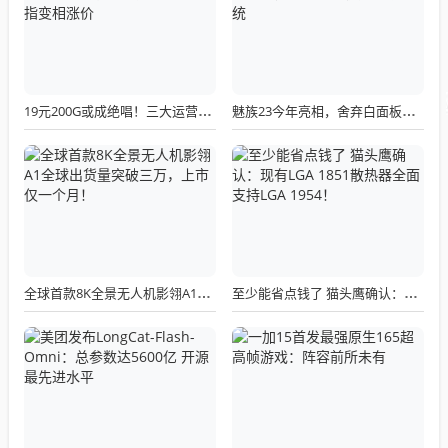
19元200G或成绝唱！三大运营商关停所有第三方渠道：被指变相涨价
魅族23今年亮相，舍弃白面板设计，白面板手机成绝版传统
全球首款8K全景无人机影翎A1全球出货量突破三万，上市仅一个月！
至少能省点钱了 猫头鹰确认：现有LGA 1851散热器全面支持LGA 1954！