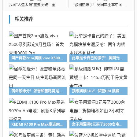
我国“人造太阳”重要突破！全球最大核聚变堆超导磁体通过验收
欧洲热爆了！英国车主拿中国名爵电动车救急：一根软管让屋子共享汽车空调
相关推荐
国产首款2nm旗舰 vivo X500系列敲定9月登场：首发天玑9600 Pro
此举是卡自己的脖子！美国光模块禁令遭反呛：两年内根本找不到替代
宿命般缘分！张雪和董路竟是同一天生日 庆生现场画面流出
顶级旗舰SUV！仰望U8L鼎藏版上市：145.8万配甲骨文黄金车标
REDMI K100 Pro Max塞进9070mAh电池：刷新K系列容量纪录
女子用漏洞0元买了3000台电器：货物堆积如山 8小时才清点完