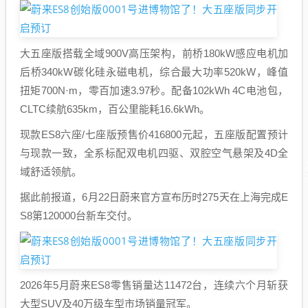
大五座版搭载全域900V高压架构，前桥180kW感应电机加
后桥340kW碳化硅永磁电机，综合最大功率520kW，峰值
扭矩700N·m，零百加速3.97秒。配备102kWh 4C电池包，
CLTC续航635km，百公里能耗16.6kWh。
现款ES8六座/七座版预售价416800元起，五座版配置预计
与现款一致，全系标配双电机四驱、双腔空气悬架及4D全
域舒适领航。
据此前报道，6月22日蔚来官方宣布历时275天在上海完成E
S8第120000台新车交付。
2026年5月蔚来ES8零售销量达11472台，连续六个月斩获
大型SUV及40万级车型市场销量冠军。