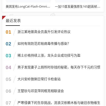
美团发布LongCat-Flash-Omni：总参数达5600亿 开源最先进水平
一加15首发最强原生165超高帧游戏：阵容前所未有
最近发表
01
浙江某地普高全员直升引发评论热议
02
如何有效防范尼帕病毒传播与感染？
03
稀土价格持续上涨，龙头企业成功扭亏为盈
04
男子发现妻子上厕所时存钱的秘密，每天存下千元的习惯
05
大兴安岭猞猁日常打卡检查站
06
王楚钦与邓亚萍同框亮相联谊会
07
严寒侵袭下的生存挑战，流浪汉依赖木板与破旧衣物维生