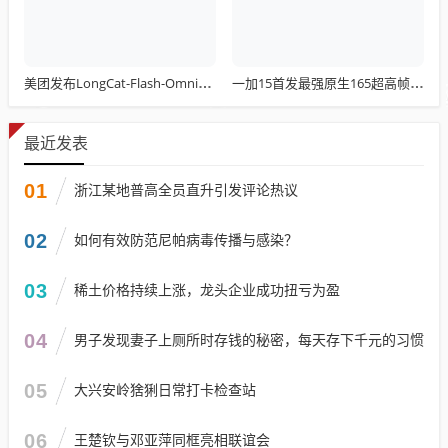
美团发布LongCat-Flash-Omni：总参数达5600亿 开源最先进水平
一加15首发最强原生165超高帧游戏：阵容前所未有
最近发表
01
浙江某地普高全员直升引发评论热议
02
如何有效防范尼帕病毒传播与感染？
03
稀土价格持续上涨，龙头企业成功扭亏为盈
04
男子发现妻子上厕所时存钱的秘密，每天存下千元的习惯
05
大兴安岭猞猁日常打卡检查站
06
王楚钦与邓亚萍同框亮相联谊会