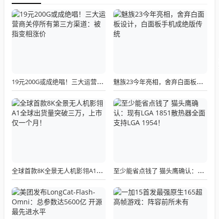
19元200G或成绝唱！三大运营商关停所有第三方渠道：被指变相涨价
魅族23今年亮相，舍弃白面板设计，白面板手机成绝版传统
全球首款8K全景无人机影翎A1全球出货量突破三万，上市仅一个月！
至少能省点钱了 猫头鹰确认：现有LGA 1851散热器全面支持LGA 1954！