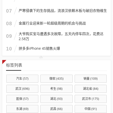
07
严寒侵袭下的生存挑战，流浪汉依赖木板与破旧衣物维生
08
金属行业迎来新一轮超级周期的机会与挑战
大爷购买宝马遭遇多次故障，五天内停车四次，花费达
09
2.58万
10
拼多多iPhone 4S销售火爆
标签列表
汽车
(57)
微软
(435)
销量
(109)
武汉
(696)
考生
(98)
湖北省
(84)
医保
(57)
湖北
(93)
武汉市
(175)
东湖
(69)
武昌
(66)
中国
(91)