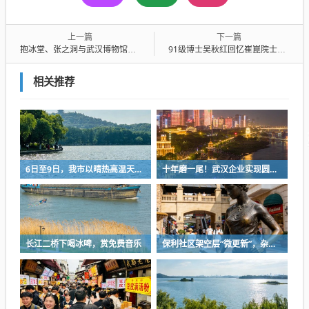
上一篇
下一篇
抱冰堂、张之洞与武汉博物馆年内开放
91级博士吴秋红回忆崔崑院士：育人如铸钢，绝不能成次品、废品
相关推荐
6日至9日，我市以晴热高温天气为主
十年磨一尾！武汉企业实现圆口铜鱼规模化繁育
长江二桥下喝冰啤，赏免费音乐
保利社区架空层“微更新”，杂物堆放区变身健身活动室