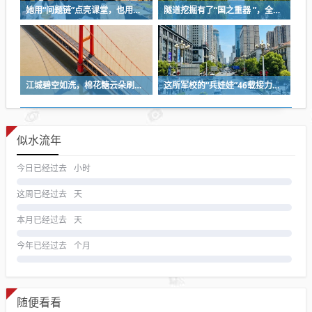
她用“问题链”点亮课堂，也用一份耐心等来孩子成长
隧道挖掘有了“国之重器 ”，全球首台掘爆机在武汉下线
江城碧空如洗，棉花糖云朵刷屏蓝天
这所军校的“兵娃娃”46载接力，守护盲人宿舍
似水流年
今日已经过去
小时
这周已经过去
天
本月已经过去
天
今年已经过去
个月
随便看看