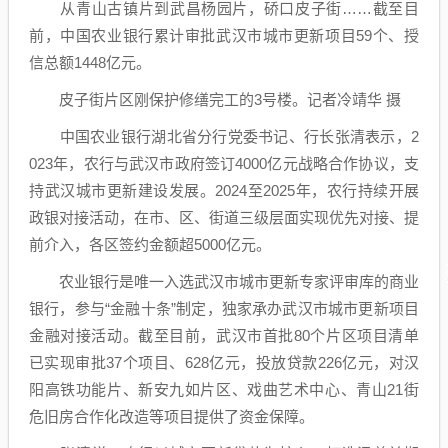
从青山古镇片到武昌杨园片，硚口皮子街……截至目
前，中国农业银行累计审批武汉市城市更新项目59个、授
信总额1448亿元。
皮子街片区刚保护修缮完工的3号楼。记者冷靖华 摄
中国农业银行湖北省分行党委书记、行长张清表示，2
023年，农行与武汉市政府签订4000亿元战略合作协议，支
持武汉城市更新建设发展。2024至2025年，农行持续开展
政银对接活动，在市、区、街道三级层面实现优先对接、提
前介入，各区签约金额超5000亿元。
农业银行是唯一入选武汉市城市更新专家评审库的商业
银行，参与“金融十条”制定，独家承办武汉市城市更新项目
金融对接活动。截至目前，武汉市首批80个片区项目清单
已实现审批37个项目、628亿元，投放贷款226亿元，对汉
阳高铁功能片、新安九如片区、戏曲艺术中心、青山21街
危旧房合作化改造等项目提供了资金保障。