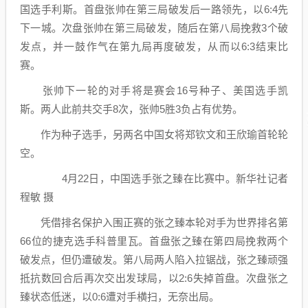
国选手利斯。首盘张帅在第三局破发后一路领先，以6:4先
下一城。次盘张帅在第三局破发，随后在第八局挽救3个破
发点，并一鼓作气在第九局再度破发，从而以6:3结束比
赛。
张帅下一轮的对手将是赛会16号种子、美国选手凯
斯。两人此前共交手8次，张帅5胜3负占有优势。
作为种子选手，另两名中国女将郑钦文和王欣瑜首轮轮
空。
4月22日，中国选手张之臻在比赛中。新华社记者
程敏 摄
凭借排名保护入围正赛的张之臻本轮对手为世界排名第
66位的捷克选手科普里瓦。首盘张之臻在第四局挽救两个
破发点，但仍遭破发。第八局两人陷入拉锯战，张之臻顽强
抵抗数回合后再次交出发球局，以2:6失掉首盘。次盘张之
臻状态低迷，以0:6遭对手横扫，无奈出局。