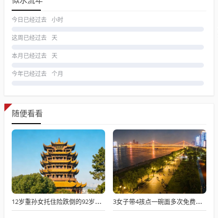
似水流年
今日已经过去
小时
这周已经过去
天
本月已经过去
天
今年已经过去
个月
随便看看
12岁重孙女托住险跌倒的92岁太爷爷
3女子带4孩点一碗面多次免费续面