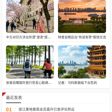
特普会晤后台“有说有笑”愉快交流
中方对印方涉台所谓“澄清”感到意外
记者：马科斯面临下台危机
张晋自曝国外旅行突发心脏病险丧命
最近发表
01
浙江某地普高全员直升引发评论热议