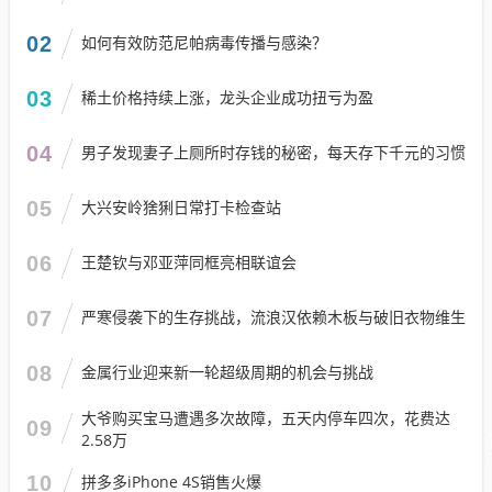
02
如何有效防范尼帕病毒传播与感染？
03
稀土价格持续上涨，龙头企业成功扭亏为盈
04
男子发现妻子上厕所时存钱的秘密，每天存下千元的习惯
05
大兴安岭猞猁日常打卡检查站
06
王楚钦与邓亚萍同框亮相联谊会
07
严寒侵袭下的生存挑战，流浪汉依赖木板与破旧衣物维生
08
金属行业迎来新一轮超级周期的机会与挑战
大爷购买宝马遭遇多次故障，五天内停车四次，花费达
09
2.58万
10
拼多多iPhone 4S销售火爆