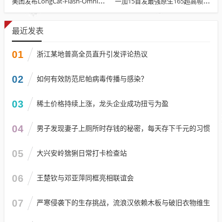
美团发布LongCat-Flash-Omni：总参数达5600亿 开源最先进水平
一加15首发最强原生165超高帧游戏：阵容前所未有
最近发表
01
浙江某地普高全员直升引发评论热议
02
如何有效防范尼帕病毒传播与感染？
03
稀土价格持续上涨，龙头企业成功扭亏为盈
04
男子发现妻子上厕所时存钱的秘密，每天存下千元的习惯
05
大兴安岭猞猁日常打卡检查站
06
王楚钦与邓亚萍同框亮相联谊会
07
严寒侵袭下的生存挑战，流浪汉依赖木板与破旧衣物维生