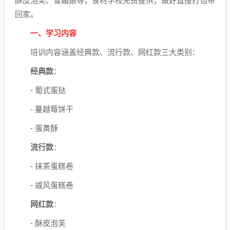
酥皮泡芙、雪媚娘等，食材学校免费提供，做好直接打包带
回家。
一、学习内容
培训内容涵盖经典款、流行款、网红款三大类别：
经典款
：
- 葡式蛋挞
- 蔓越莓饼干
- 蛋黄酥
流行款
：
- 抹茶蛋糕卷
- 戚风蛋糕卷
网红款
：
- 酥皮泡芙