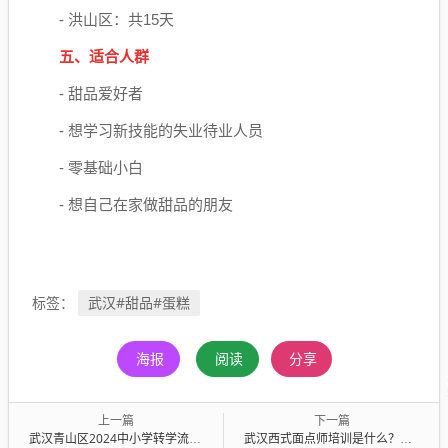
- 洪山区：共15天
五、适合人群
- 甜品爱好者
- 想学习新技能的失业待业人员
- 零基础小白
- 想自己在家做甜品的朋友
武汉#甜品#蛋糕
标签：
海报
阅读
分享
上一篇
下一篇
武汉青山区2024中小学转学流程（登记入口+时间+材料）
武汉西式面点师培训是什么？（报名入口+工种+学习内容）