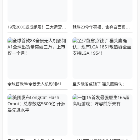
19元200G或成绝唱！三大运营商关停所有第三方渠道：被指变相涨价
魅族23今年亮相，舍弃白面板设计，白面板手机成绝版传统
全球首款8K全景无人机影翎A1全球出货量突破三万，上市仅一个月！
至少能省点钱了 猫头鹰确认：现有LGA 1851散热器全面支持LGA 1954！