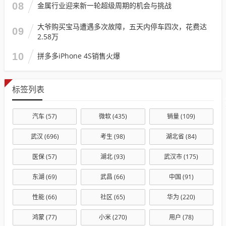
08
金属行业迎来新一轮超级周期的机会与挑战
大爷购买宝马遭遇多次故障，五天内停车四次，花费达
09
2.58万
10
拼多多iPhone 4S销售火爆
标签列表
汽车
(57)
微软
(435)
销量
(109)
武汉
(696)
考生
(98)
湖北省
(84)
医保
(57)
湖北
(93)
武汉市
(175)
东湖
(69)
武昌
(66)
中国
(91)
性能
(66)
社区
(65)
华为
(220)
鸿蒙
(77)
小米
(270)
用户
(78)