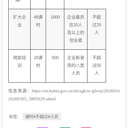
扩大企
48
课
1800
企业雇员
不超
业
时
在
10
人
过
25
及以上的
人
创业者
岗前培
20
课
500
企业新录
不超
训
时
用的八类
过
50
人员
人
信息来源：https://rst.hubei.gov.cn/zfxxgk/zc/gfxwj/202603/t
20260305_5885629.shtml
课时#不超过#人员
标签：