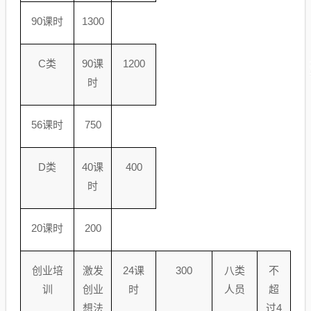
90
课时
1300
C
类
90
课
1200
时
56
课时
750
D
类
40
课
400
时
20
课时
200
创业培
激发
24
课
300
八类
不
训
创业
时
人员
超
想法
过
4