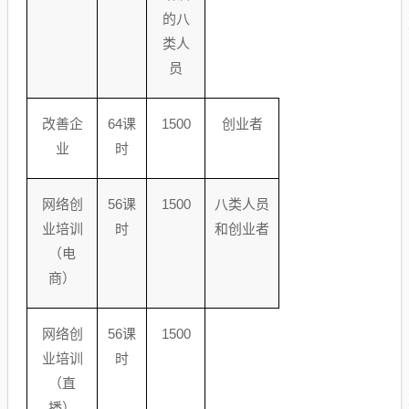
的八
类人
员
改善企
64
课
1500
创业者
业
时
网络创
56
课
1500
八类人员
业培训
时
和创业者
（电
商）
网络创
56
课
1500
业培训
时
（直
播）