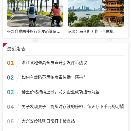
记者：马科斯面临下台危机
张晋自曝国外旅行突发心脏病险丧命
最近发表
01
浙江某地普高全员直升引发评论热议
02
如何有效防范尼帕病毒传播与感染？
03
稀土价格持续上涨，龙头企业成功扭亏为盈
04
男子发现妻子上厕所时存钱的秘密，每天存下千元的习惯
05
大兴安岭猞猁日常打卡检查站