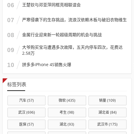
06
王楚钦与邓亚萍同框亮相联谊会
07
严寒侵袭下的生存挑战，流浪汉依赖木板与破旧衣物维生
08
金属行业迎来新一轮超级周期的机会与挑战
大爷购买宝马遭遇多次故障，五天内停车四次，花费达
09
2.58万
10
拼多多iPhone 4S销售火爆
标签列表
汽车
(57)
微软
(435)
销量
(109)
武汉
(696)
考生
(98)
湖北省
(84)
医保
(57)
湖北
(93)
武汉市
(175)