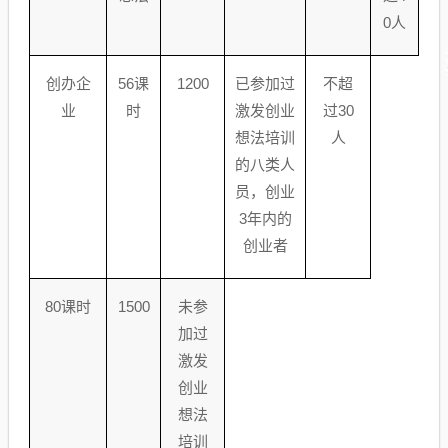
0
人
创办企
56
课
1200
已参加过
不超
业
时
激发创业
过
30
想法培训
人
的八类人
员，创业
3
年内的
创业者
80
课时
1500
未参
加过
激发
创业
想法
培训