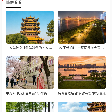
随便看看
12岁重孙女托住险跌倒的92岁太爷爷
3女子带4孩点一碗面多次免费续面
特普会晤后台“有说有笑”愉快交流
中方对印方涉台所谓“澄清”感到意外