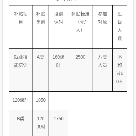
补贴项
补贴
培训
补贴标准
参加
班
目
类别
课时
（元
/
对象
级
人）
人
数
就业技
A
类
160
课
2500
八类
不
能培训
时
人员
超
过
5
0
人
120
课时
1850
B
类
120
1750
课时