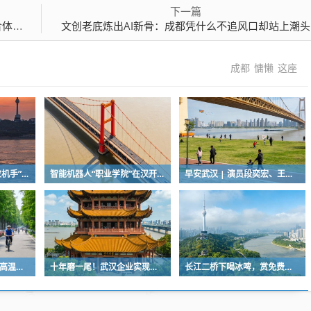
下一篇
演练
文创老底炼出AI新骨：成都凭什么不追风口却站上潮头
成都
慵懒
这座
新农人玩转无人机，“农机手”赛项最热门
智能机器人“职业学院”在汉开学，教材就是人类的一举一动
早安武汉 | 演员段奕宏、王雷，在武汉获聘
6日至9日，我市以晴热高温天气为主
十年磨一尾！武汉企业实现圆口铜鱼规模化繁育
长江二桥下喝冰啤，赏免费音乐