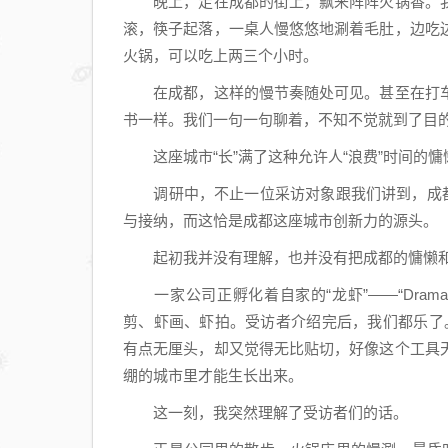
晚上，走在成都的街上，飘来阵阵火锅香。我
滚，筷子起落，一桌人慢悠悠地涮着毛肚，边吃
火锅，可以吃上两三个小时。
在成都，这样的慢节奏随处可见。甚至在打车
书一样。我们一句一句聊着，不知不觉就到了目
这座城市“长”满了这种允许人“浪费”时间的慵
调研中，不止一位采访对象跟我们讲到，成都不
与接纳，而这恰是成都这座城市创新力的源头。
起初我并没有理解，也并没有把成都的慵懒和A
一家公司正孵化着自家的“龙虾”——“Drama
剪、虾画、虾拍。受访者介绍完后，我们都乐了。
有点无厘头，却又觉得无比贴切，好像这个工具
绷的城市里才能生长出来。
这一刻，我突然理解了受访者们的话。