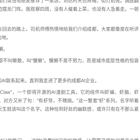
们请当地朋友推荐了一家店，到达时天色将暗，街灯初亮。锅底翻
边摆龙门阵。我观察四周，没有人催着上菜，也没有人急着走。一顿
回去的路上，司机师傅热情地给我们介绍成都，大家都像是在听评
的地。
懒。
叫懒散，叫“慵懒”。慵懒不是不努力，而是城市底层性格的包容
I联系起来。直到我走进了更多的成都AI企业。
Claw”，一个即将开源的AI漫剧工具。它的组件叫虾编、虾脑、虾
对方又补了句：“有虾导，不瞎搞。”这一整套“虾”系列，名字听着
天生就该叫这个名字。这种恰到好处的幽默感，或许只有在不那么紧