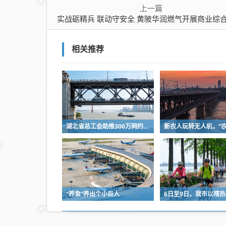
华
上一篇
润
实战砺精兵 联动守安全 黄陂华润燃气开展商业综合体燃气泄漏抢险联合应急
燃
气
相关推荐
开
展
商
业
综
合
湖北省总工会助推300万网约车司机降佣金
体
燃
气
泄
漏
“养鱼”养出个小巨人
抢
险