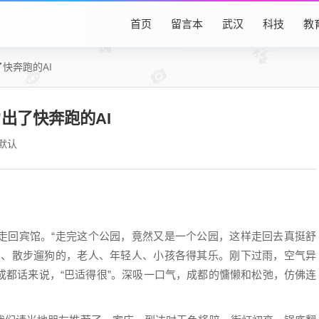
首页
留言本
武汉
科技
教
快奔跑的AI
出了快奔跑的AI
默认
回宾馆。“走完这个公园，竟然又是一个公园，这样走回去真挺舒
的、散步遛狗的，老人、年轻人、小孩各得其乐。刚下过雨，空气异
成都话来说，“巴适得很”。深吸一口气，成都的慵懒和松弛，仿佛连