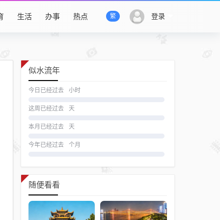
育
生活
办事
热点
登录
繁
似水流年
今日已经过去
小时
这周已经过去
天
本月已经过去
天
今年已经过去
个月
随便看看