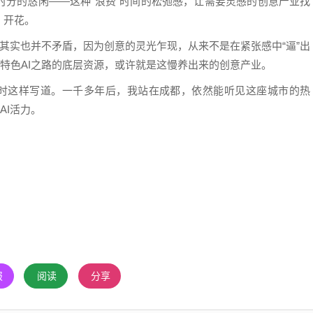
的悠闲——这种“浪费”时间的松弛感，让需要灵感的创意产业找
、开花。
其实也并不矛盾，因为创意的灵光乍现，从来不是在紧张感中“逼”出
出特色AI之路的底层资源，或许就是这慢养出来的创意产业。
时这样写道。一千多年后，我站在成都，依然能听见这座城市的热
AI活力。
报
阅读
分享