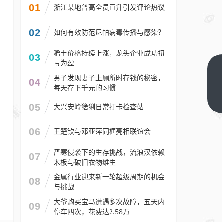
01
浙江某地普高全员直升引发评论热议
02
如何有效防范尼帕病毒传播与感染？
稀土价格持续上涨，龙头企业成功扭
03
亏为盈
文创
男子发现妻子上厕所时存钱的秘密，
04
老底
每天存下千元的习惯
炼出
下一
05
大兴安岭猞猁日常打卡检查站
篇
AI新
骨：
06
王楚钦与邓亚萍同框亮相联谊会
成都
凭什
严寒侵袭下的生存挑战，流浪汉依赖
07
木板与破旧衣物维生
么不
追风
金属行业迎来新一轮超级周期的机会
08
与挑战
口却
站上
大爷购买宝马遭遇多次故障，五天内
09
停车四次，花费达2.58万
潮头