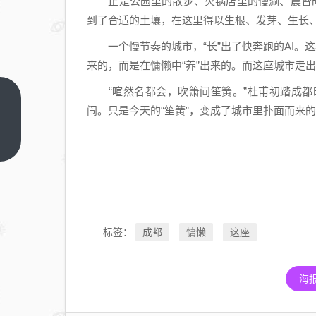
正是公园里的散步、火锅店里的慢涮、晨昏时分
到了合适的土壤，在这里得以生根、发芽、生长
一个慢节奏的城市，“长”出了快奔跑的AI。这
来的，而是在慵懒中“养”出来的。而这座城市走
“喧然名都会，吹箫间笙簧。”杜甫初踏成都
实
闹。只是今天的“笙簧”，变成了城市里扑面而来的
战
砺
上
一
精
篇
兵
联
动
守
成都
慵懒
这座
标签：
安
全
海
黄
陂