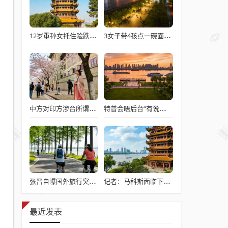
12岁重孙女托住险跌倒的92岁太爷爷
3女子带4孩点一碗面多次免费续面
中方对印方涉台所谓“澄清”感到意外
特普会晤后台“有说有笑”愉快交流
张晋自曝国外旅行突发心脏病险丧命
记者：马科斯面临下台危机
最近发表