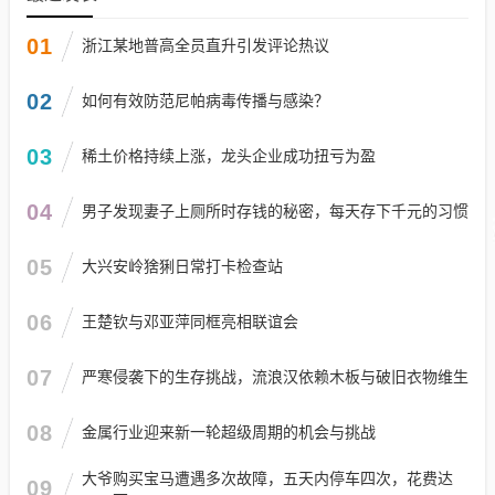
01
浙江某地普高全员直升引发评论热议
02
如何有效防范尼帕病毒传播与感染？
03
稀土价格持续上涨，龙头企业成功扭亏为盈
04
男子发现妻子上厕所时存钱的秘密，每天存下千元的习惯
05
大兴安岭猞猁日常打卡检查站
06
王楚钦与邓亚萍同框亮相联谊会
07
严寒侵袭下的生存挑战，流浪汉依赖木板与破旧衣物维生
08
金属行业迎来新一轮超级周期的机会与挑战
大爷购买宝马遭遇多次故障，五天内停车四次，花费达
09