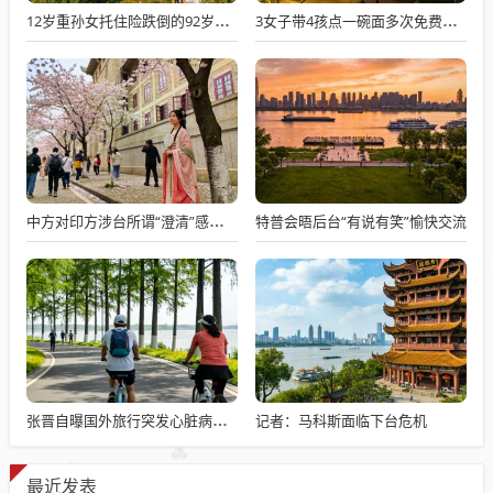
12岁重孙女托住险跌倒的92岁太爷爷
3女子带4孩点一碗面多次免费续面
特普会晤后台“有说有笑”愉快交流
中方对印方涉台所谓“澄清”感到意外
记者：马科斯面临下台危机
张晋自曝国外旅行突发心脏病险丧命
最近发表