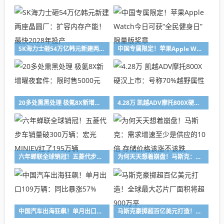
SK海力士砸54万亿韩元新建两座晶圆厂：扩容内存产能！最快2028年投产
中国专属限定！苹果Apple Watch今日可获“全民健身日”限量版奖章
20多处熏黑处理 极氪8X新增曜夜套件：限时售5000元
4.28万 凯越ADV摩托800X硬汉上市：号称70%越野属性
六年蝉联全球销冠！五菱代步车销量破300万辆：宏光MINIEV扛了195万辆
为何天天想着崩盘！马斯克：需求增速至少是供应的10倍 存储价格该涨不该跌
中国汽车出海狂飙！单月出口109万辆：同比暴涨57%
马斯克豪掷超百亿美元打造！全球最大芯片厂面积将超900万平