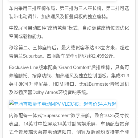
车内采用三排座椅布局，第三排为三人座长椅，第二排可选
装带电动调节、加热通风及折叠桌板的独立座椅。
中控屏可启动四种"座椅芭蕾"模式，自动调整座椅位置优化
空间或载物能力。
移除第二、三排座椅后，最大载货容积达4.3立方米，超过
雪佛兰Suburban。四驱版车型牵引能力约2,495公斤。
Exclusive Line版本配备"Grand Comfort"后排座椅，具备可
伸缩腿托、按摩功能、加热通风及独立控制面板，集成31.3
英寸8K可升降屏幕、HDMI接口、无线Burmester降噪耳机
及22扬声器Dolby Atmos环绕音响系统。
内饰配备一体式"Superscreen"数字座舱，整合10.25英寸仪
表盘、14英寸中控屏及14英寸副驾娱乐屏，车顶配备贯穿
式全景玻璃天幕带电动遮阳帘，侧窗及后窗均支持完全降