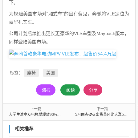
下。
为规避美国市场对"厢式车"的固有偏见，奔驰将VLE定位为
豪华礼宾车。
公司计划后续推出更长更豪华的VLS车型及Maybach版本，
同样登陆美国市场。
座椅
美国
标签：
海报
阅读
分享
上一篇
下一篇
大学生遭室友电瓶燃爆致90%烧伤 一审：室友担责51% 伤者自担15%
5月固态硬盘出货量环比大涨50%：致态稳居前三
相关推荐