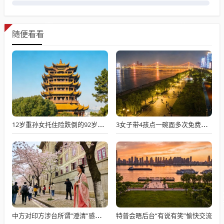
随便看看
12岁重孙女托住险跌倒的92岁太爷爷
3女子带4孩点一碗面多次免费续面
特普会晤后台“有说有笑”愉快交流
中方对印方涉台所谓“澄清”感到意外