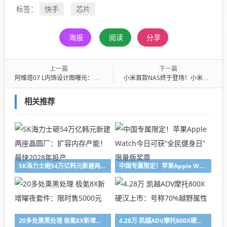
快手
芯片
标签：
海报
阅读
分享
上一篇
下一篇
阿维塔07 L内饰设计图曝光：延续家族化设计、35.4英寸全景星环屏加持
小米首款NAS终于登场！小米智能存储官宣：双盘位设计 2299元起
相关推荐
SK海力士砸54万亿韩元新建两座晶圆厂：扩容内存产能！最快2028年投产
中国专属限定！苹果Apple Watch今日可获“全民健身日”限量版奖章
20多处熏黑处理 极氪8X新增曜夜套件：限时售5000元
4.28万 凯越ADV摩托800X硬汉上市：号称70%越野属性