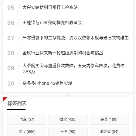
05
大兴安岭猞猁日常打卡检查站
06
王楚钦与邓亚萍同框亮相联谊会
07
严寒侵袭下的生存挑战，流浪汉依赖木板与破旧衣物维生
08
金属行业迎来新一轮超级周期的机会与挑战
大爷购买宝马遭遇多次故障，五天内停车四次，花费达
09
2.58万
10
拼多多iPhone 4S销售火爆
标签列表
汽车
(57)
微软
(435)
销量
(109)
武汉
(696)
考生
(98)
湖北省
(84)