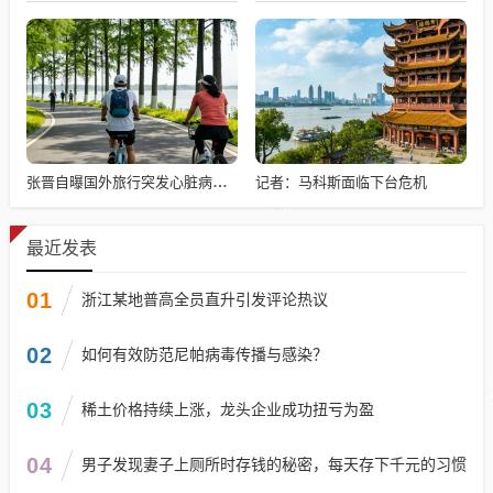
记者：马科斯面临下台危机
张晋自曝国外旅行突发心脏病险丧命
最近发表
01
浙江某地普高全员直升引发评论热议
02
如何有效防范尼帕病毒传播与感染？
03
稀土价格持续上涨，龙头企业成功扭亏为盈
04
男子发现妻子上厕所时存钱的秘密，每天存下千元的习惯