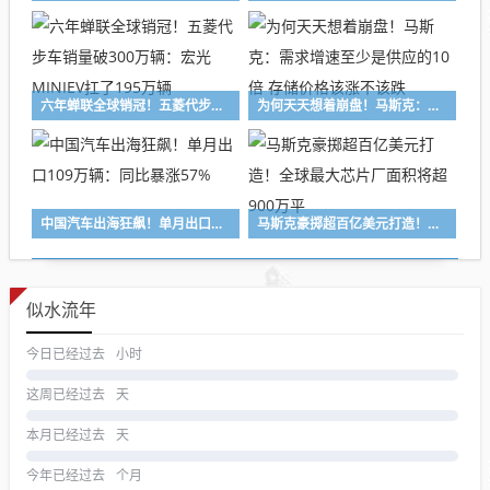
六年蝉联全球销冠！五菱代步车销量破300万辆：宏光MINIEV扛了195万辆
为何天天想着崩盘！马斯克：需求增速至少是供应的10倍 存储价格该涨不该跌
中国汽车出海狂飙！单月出口109万辆：同比暴涨57%
马斯克豪掷超百亿美元打造！全球最大芯片厂面积将超900万平
似水流年
今日已经过去
小时
这周已经过去
天
本月已经过去
天
今年已经过去
个月