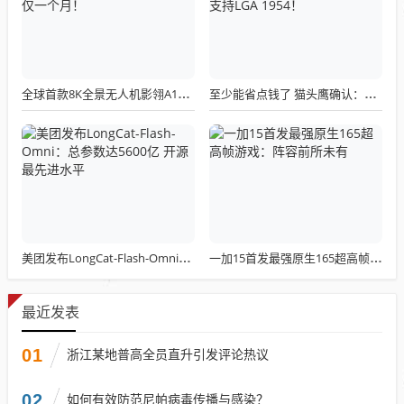
全球首款8K全景无人机影翎A1全球出货量突破三万，上市仅一个月！
至少能省点钱了 猫头鹰确认：现有LGA 1851散热器全面支持LGA 1954！
美团发布LongCat-Flash-Omni：总参数达5600亿 开源最先进水平
一加15首发最强原生165超高帧游戏：阵容前所未有
最近发表
01
浙江某地普高全员直升引发评论热议
02
如何有效防范尼帕病毒传播与感染？