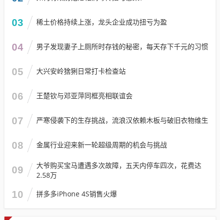
03
稀土价格持续上涨，龙头企业成功扭亏为盈
04
男子发现妻子上厕所时存钱的秘密，每天存下千元的习惯
05
大兴安岭猞猁日常打卡检查站
06
王楚钦与邓亚萍同框亮相联谊会
07
严寒侵袭下的生存挑战，流浪汉依赖木板与破旧衣物维生
08
金属行业迎来新一轮超级周期的机会与挑战
大爷购买宝马遭遇多次故障，五天内停车四次，花费达
09
2.58万
10
拼多多iPhone 4S销售火爆