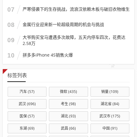
07
严寒侵袭下的生存挑战，流浪汉依赖木板与破旧衣物维生
08
金属行业迎来新一轮超级周期的机会与挑战
大爷购买宝马遭遇多次故障，五天内停车四次，花费达
09
2.58万
10
拼多多iPhone 4S销售火爆
标签列表
汽车
(57)
微软
(435)
销量
(109)
武汉
(696)
考生
(98)
湖北省
(84)
医保
(57)
湖北
(93)
武汉市
(175)
东湖
(69)
武昌
(66)
中国
(91)