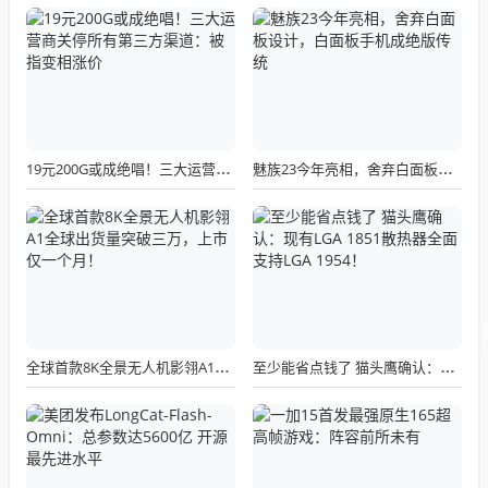
19元200G或成绝唱！三大运营商关停所有第三方渠道：被指变相涨价
魅族23今年亮相，舍弃白面板设计，白面板手机成绝版传统
全球首款8K全景无人机影翎A1全球出货量突破三万，上市仅一个月！
至少能省点钱了 猫头鹰确认：现有LGA 1851散热器全面支持LGA 1954！