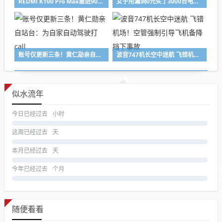
REDMI K100 Pro Max塞进9070mAh电池：刷新K系列容量纪录
女子用漏洞0元买了3000台电器：货物堆积如山 8小时才清点完
账号仅更新三条！黄仁勋亲自站台：为自家自动驾驶打call
波音747机长空中迷航 飞错机场！空管强制引导飞机备降 挡下事故
似水流年
今日已经过去
小时
这周已经过去
天
本月已经过去
天
今年已经过去
个月
随便看看