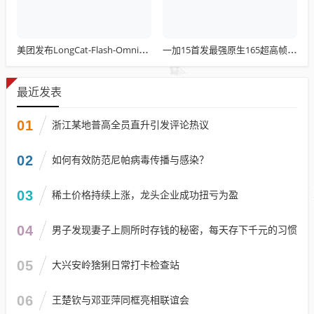
美团发布LongCat-Flash-Omni：总参数达5600亿 开源最先进水平
一加15首发最强原生165超高帧游戏：阵容前所未有
最近发表
01
浙江某地普高全员直升引发评论热议
02
如何有效防范尼帕病毒传播与感染？
03
稀土价格持续上涨，龙头企业成功扭亏为盈
04
男子发现妻子上厕所时存钱的秘密，每天存下千元的习惯
05
大兴安岭猞猁日常打卡检查站
06
王楚钦与邓亚萍同框亮相联谊会