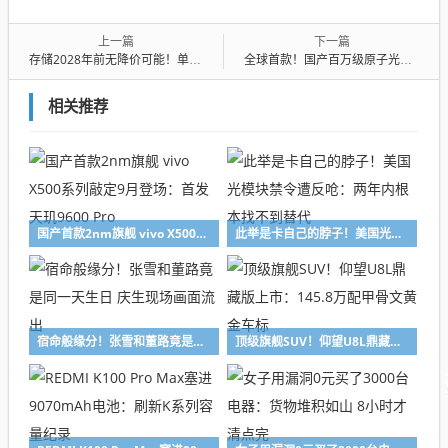
上一篇
下一篇
存储2028年前无降价可能！单季还要涨50%
全球首款！国产百万级原子光镊阵列芯片发布
相关推荐
国产首款2nm旗舰 vivo X500系列敲定9月登场：首发天玑9600 Pro
此举是卡自己的脖子！美国光模块禁令遭反呛：两年内根本找不到替代
宿命般缘分！张雪和董路竟是同一天生日 庆生现场画面流出
顶级旗舰SUV！仰望U8L鼎藏版上市：145.8万配甲骨文黄金车标