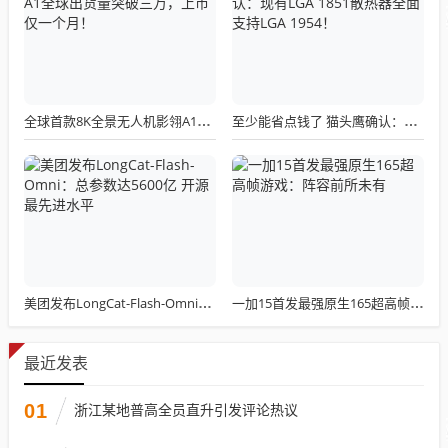
全球首款8K全景无人机影翎A1全球出货量突破三万，上市仅一个月！
至少能省点钱了 猫头鹰确认：现有LGA 1851散热器全面支持LGA 1954！
美团发布LongCat-Flash-Omni：总参数达5600亿 开源最先进水平
一加15首发最强原生165超高帧游戏：阵容前所未有
最近发表
01
浙江某地普高全员直升引发评论热议