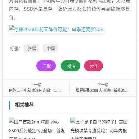
对消费者而言，今明两年仍将是存储价格的高压期，无论是
内存、SSD还是显存，涨价压力都会持续传导到终端零售
价。
涨幅
中国
标签：
海报
阅读
分享
上一篇
下一篇
网购二手电脑遭连环诈骗：汇款80次才如梦初醒！总损失超百万
增程版配80度大电池！新能源MPV搅局者零跑D99提档上市
相关推荐