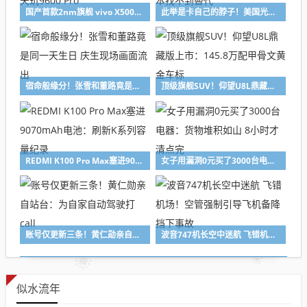
国产首款2nm旗舰 vivo X500系列敲定9月登场：首发天玑9600 Pro
此举是卡自己的脖子！美国光模块禁令遭反呛：两年内根本找不到替代
宿命般缘分！张雪和董路竟是同一天生日 庆生现场画面流出
顶级旗舰SUV！仰望U8L鼎藏版上市：145.8万配甲骨文黄金车标
REDMI K100 Pro Max塞进9070mAh电池：刷新K系列容量纪录
女子用漏洞0元买了3000台电器：货物堆积如山 8小时才清点完
账号仅更新三条！黄仁勋亲自站台：为自家自动驾驶打call
波音747机长空中迷航 飞错机场！空管强制引导飞机备降 挡下事故
似水流年