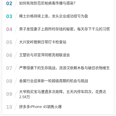
02
如何有效防范尼帕病毒传播与感染？
03
稀土价格持续上涨，龙头企业成功扭亏为盈
04
男子发现妻子上厕所时存钱的秘密，每天存下千元的习惯
05
大兴安岭猞猁日常打卡检查站
06
王楚钦与邓亚萍同框亮相联谊会
07
严寒侵袭下的生存挑战，流浪汉依赖木板与破旧衣物维生
08
金属行业迎来新一轮超级周期的机会与挑战
大爷购买宝马遭遇多次故障，五天内停车四次，花费达
09
2.58万
10
拼多多iPhone 4S销售火爆