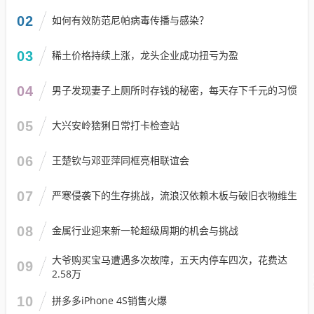
02
如何有效防范尼帕病毒传播与感染？
03
稀土价格持续上涨，龙头企业成功扭亏为盈
04
男子发现妻子上厕所时存钱的秘密，每天存下千元的习惯
05
大兴安岭猞猁日常打卡检查站
06
王楚钦与邓亚萍同框亮相联谊会
07
严寒侵袭下的生存挑战，流浪汉依赖木板与破旧衣物维生
08
金属行业迎来新一轮超级周期的机会与挑战
大爷购买宝马遭遇多次故障，五天内停车四次，花费达
09
2.58万
10
拼多多iPhone 4S销售火爆