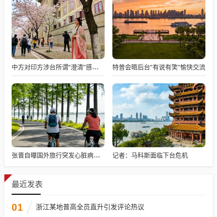
特普会晤后台“有说有笑”愉快交流
中方对印方涉台所谓“澄清”感到意外
记者：马科斯面临下台危机
张晋自曝国外旅行突发心脏病险丧命
最近发表
01
浙江某地普高全员直升引发评论热议