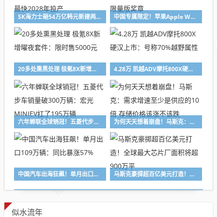
SK海力士砸54万亿韩元新建两座晶圆厂：扩容内存产能！最快2028年投产
中国专属限定！苹果Apple Watch今日可获“全民健身日”限量版奖章
20多处熏黑处理 极氪8X新增曜夜套件：限时售5000元
4.28万 凯越ADV摩托800X硬汉上市：号称70%越野属性
六年蝉联全球销冠！五菱代步车销量破300万辆：宏光MINIEV扛了195万辆
为何天天想着崩盘！马斯克：需求增速至少是供应的10倍 存储价格该涨不该跌
中国汽车出海狂飙！单月出口109万辆：同比暴涨57%
马斯克豪掷超百亿美元打造！全球最大芯片厂面积将超900万平
似水流年