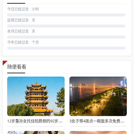
今日已经过去
小时
这周已经过去
天
本月已经过去
天
今年已经过去
个月
随便看看
12岁重孙女托住险跌倒的92岁太爷爷
3女子带4孩点一碗面多次免费续面