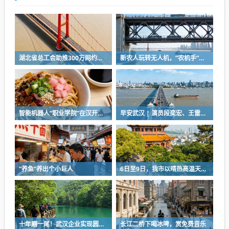
湖北省总工会助推300万网约车司机降佣金
新农人玩转无人机，“农机手”赛项最热门
智能机器人“职业学院”在汉开学，教材就是人类的一举一动
早安武汉 | 演员段奕宏、王雷，在武汉获聘
“养鱼”养出个小巨人
6日至9日，我市以晴热高温天气为主
十年磨一尾！武汉企业实现圆口铜鱼规模化繁育
长江二桥下喝冰啤，赏免费音乐