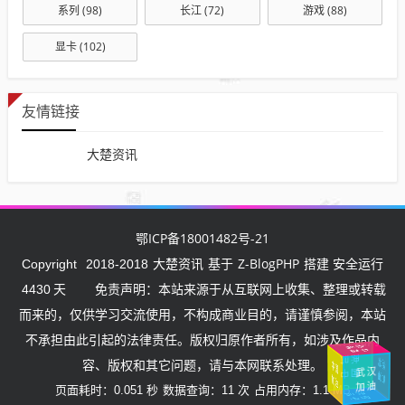
系列
(98)
长江
(72)
游戏
(88)
显卡
(102)
友情链接
大楚资讯
鄂ICP备18001482号-21
大楚资讯
Z-BlogPHP
Copyright
2018-2018
基于
搭建 安全运行
4430
天
免责声明：本站来源于从互联网上收集、整理或转载
而来的，仅供学习交流使用，不构成商业目的，请谨慎参阅，本站
不承担由此引起的法律责任。版权归原作者所有，如涉及作品内
武汉
挺住
加油
湖
北
加
容、版权和其它问题，请与本网联系处理。
中
国
武汉
中国
油
加
油
加油
页面耗时：0.051 秒
数据查询：11 次
占用内存：1.1 MB
加油
中国