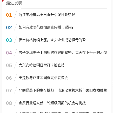
最近发表
01
浙江某地普高全员直升引发评论热议
02
如何有效防范尼帕病毒传播与感染？
03
稀土价格持续上涨，龙头企业成功扭亏为盈
04
男子发现妻子上厕所时存钱的秘密，每天存下千元的习惯
05
大兴安岭猞猁日常打卡检查站
06
王楚钦与邓亚萍同框亮相联谊会
07
严寒侵袭下的生存挑战，流浪汉依赖木板与破旧衣物维生
08
金属行业迎来新一轮超级周期的机会与挑战