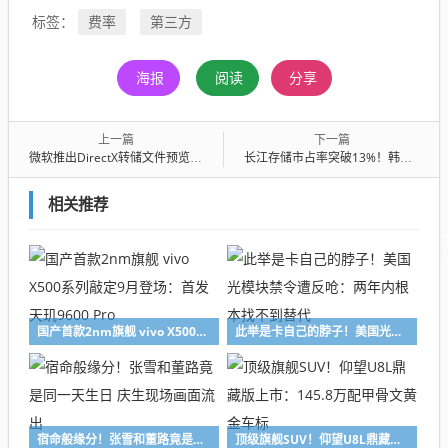
费率
第三方
标签：
海报
阅读
分享
上一篇
下一篇
微软推出DirectX转储文件预览版 ：统一诊断英伟达、AMD、英特尔、高通GPU崩溃问题
长江存储市占率突破13%！韩国大厂发出警告：中国追兵杀到了
相关推荐
国产首款2nm旗舰 vivo X500系列敲定9月登场：首发天玑9600 Pro
此举是卡自己的脖子！美国光模块禁令遭反呛：两年内根本找不到替代
宿命般缘分！张雪和董路竟是同一天生日 庆生现场画面流出
顶级旗舰SUV！仰望U8L鼎藏版上市：145.8万配甲骨文黄金车标