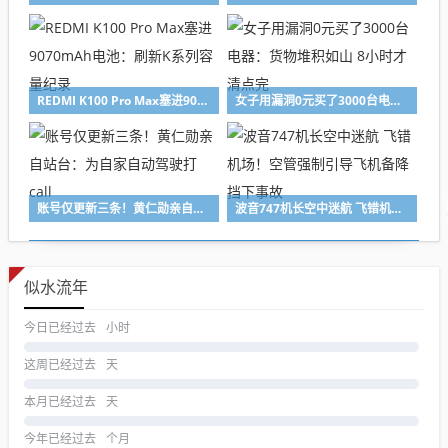
REDMI K100 Pro Max塞进9070mAh电池：刷新K系列容量纪录
女子用漏洞0元买了3000台电器：货物堆积如山 8小时才清点完
账号仅更新三条！黄仁勋亲自站台：为自家自动驾驶打call
波音747机长空中迷航 飞错机场！空管强制引导飞机备降 挡下事故
似水流年
今日已经过去
小时
这周已经过去
天
本月已经过去
天
今年已经过去
个月