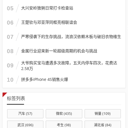
05
大兴安岭猞猁日常打卡检查站
06
王楚钦与邓亚萍同框亮相联谊会
07
严寒侵袭下的生存挑战，流浪汉依赖木板与破旧衣物维生
08
金属行业迎来新一轮超级周期的机会与挑战
大爷购买宝马遭遇多次故障，五天内停车四次，花费达
09
2.58万
10
拼多多iPhone 4S销售火爆
标签列表
汽车
(57)
微软
(435)
销量
(109)
武汉
(696)
考生
(98)
湖北省
(84)