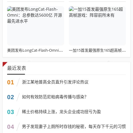
美团发布LongCat-Flash-Omni：总参数达5600亿 开源最先进水平
一加15首发最强原生165超高帧游戏：阵容前所未有
最近发表
01
浙江某地普高全员直升引发评论热议
02
如何有效防范尼帕病毒传播与感染？
03
稀土价格持续上涨，龙头企业成功扭亏为盈
04
男子发现妻子上厕所时存钱的秘密，每天存下千元的习惯