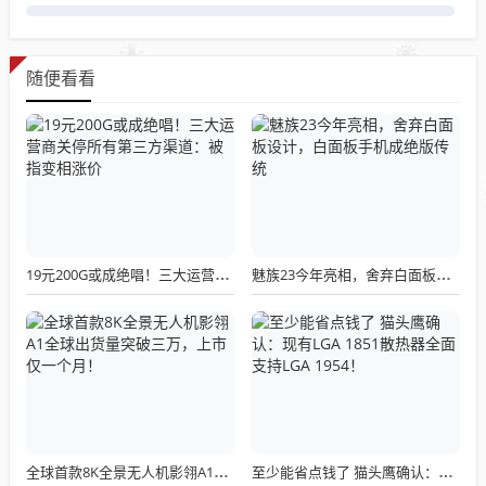
随便看看
19元200G或成绝唱！三大运营商关停所有第三方渠道：被指变相涨价
魅族23今年亮相，舍弃白面板设计，白面板手机成绝版传统
全球首款8K全景无人机影翎A1全球出货量突破三万，上市仅一个月！
至少能省点钱了 猫头鹰确认：现有LGA 1851散热器全面支持LGA 1954！