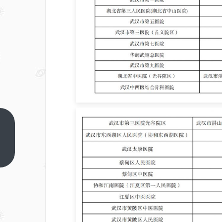
2026
年成
人高
上一
篇
考报
名时
间及
考试
科目