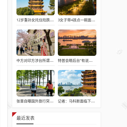
12岁重孙女托住险跌倒的92岁太爷爷
3女子带4孩点一碗面多次免费续面
中方对印方涉台所谓“澄清”感到意外
特普会晤后台“有说有笑”愉快交流
张晋自曝国外旅行突发心脏病险丧命
记者：马科斯面临下台危机
最近发表