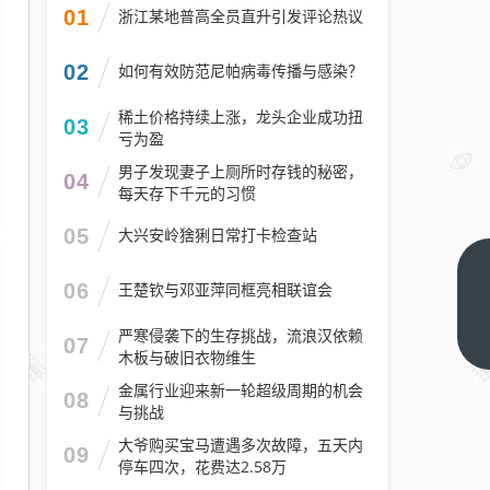
01
浙江某地普高全员直升引发评论热议
02
如何有效防范尼帕病毒传播与感染？
稀土价格持续上涨，龙头企业成功扭
03
亏为盈
男子发现妻子上厕所时存钱的秘密，
04
每天存下千元的习惯
05
大兴安岭猞猁日常打卡检查站
2026
06
王楚钦与邓亚萍同框亮相联谊会
武汉
严寒侵袭下的生存挑战，流浪汉依赖
春季
下一
07
木板与破旧衣物维生
篇
高中
金属行业迎来新一轮超级周期的机会
阶段
08
与挑战
教师
大爷购买宝马遭遇多次故障，五天内
资格
09
停车四次，花费达2.58万
认定